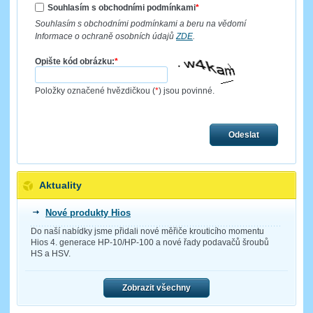
Souhlasím s obchodními podmínkami
*
Souhlasím s obchodními podmínkami a beru na vědomí
Informace o ochraně osobních údajů
ZDE
.
Opište kód obrázku:
*
Položky označené hvězdičkou (
*
) jsou povinné.
Odeslat
Aktuality
Nové produkty Hios
Do naší nabídky jsme přidali nové měřiče krouticího momentu
Hios 4. generace HP-10/HP-100 a nové řady podavačů šroubů
HS a HSV.
Zobrazit všechny