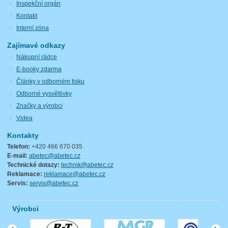
Inspekční orgán
Kontakt
Interní zóna
Zajímavé odkazy
Nákupní rádce
E-booky zdarma
Články v odborném tisku
Odborné vysvětlivky
Značky a výrobci
Videa
Kontakty
Telefon:
+420 466 670 035
E-mail:
abetec@abetec.cz
Technické dotazy:
technik@abetec.cz
Reklamace:
reklamace@abetec.cz
Servis:
servis@abetec.cz
Výrobci