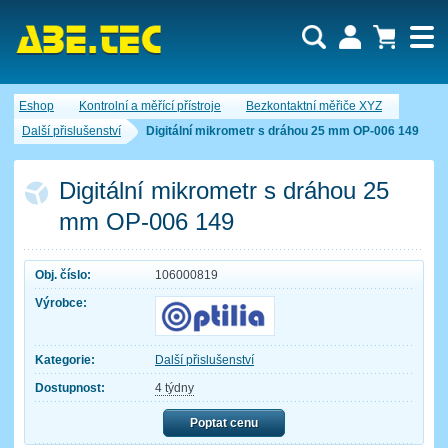
Uživatel:
Nákupní košík je momentálně prázdný.
Eshop
Kontrolní a měřící přístroje
Bezkontaktní měřiče XYZ
Počet produktů:
0
Heslo:
Obsah košíku
Další přislušenství
Digitální mikrometr s dráhou 25 mm OP-006 149
Cena celkem:
0,00 CZK
Zapomenuté heslo
Nová registrace
Přihlásit
Digitální mikrometr s dráhou 25
mm OP-006 149
Obj. číslo:
106000819
Výrobce:
Kategorie:
Další přislušenství
Dostupnost:
4 týdny
Poptat cenu