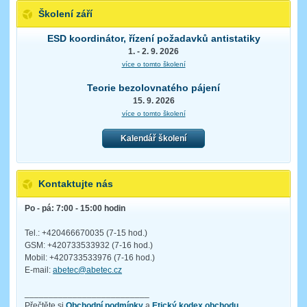
Školení září
ESD koordinátor, řízení požadavků antistatiky
1. - 2. 9. 2026
více o tomto školení
Teorie bezolovnatého pájení
15. 9. 2026
více o tomto školení
Kalendář školení
Kontaktujte nás
Po - pá: 7:00 - 15:00 hodin
Tel.: +420466670035 (7-15 hod.)
GSM: +420733533932 (7-16 hod.)
Mobil: +420733533976 (7-16 hod.)
E-mail:
abetec@abetec.cz
__________________________
Přečtěte si
Obchodní podmínky
a
Etický kodex obchodu