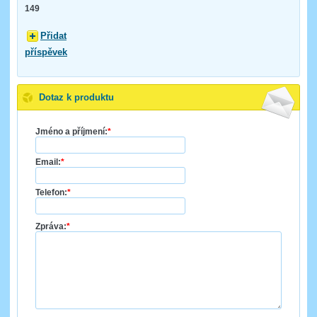
149
Přidat
příspěvek
Dotaz k produktu
Jméno a příjmení:
*
Email:
*
Telefon:
*
Zpráva:
*