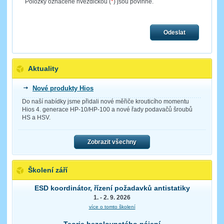
Položky označené hvězdičkou (
*
) jsou povinné.
Odeslat
Aktuality
Nové produkty Hios
Do naší nabídky jsme přidali nové měřiče krouticího momentu
Hios 4. generace HP-10/HP-100 a nové řady podavačů šroubů
HS a HSV.
Zobrazit všechny
Školení září
ESD koordinátor, řízení požadavků antistatiky
1. - 2. 9. 2026
více o tomto školení
Teorie bezolovnatého pájení