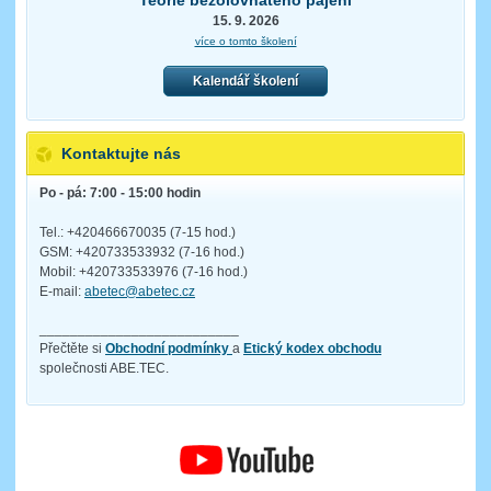
15. 9. 2026
více o tomto školení
Kalendář školení
Kontaktujte nás
Po - pá: 7:00 - 15:00 hodin
Tel.: +420466670035 (7-15 hod.)
GSM: +420733533932 (7-16 hod.)
Mobil: +420733533976 (7-16 hod.)
E-mail:
abetec@abetec.cz
__________________________
Přečtěte si
Obchodní podmínky
a
Etický kodex obchodu
společnosti ABE.TEC.