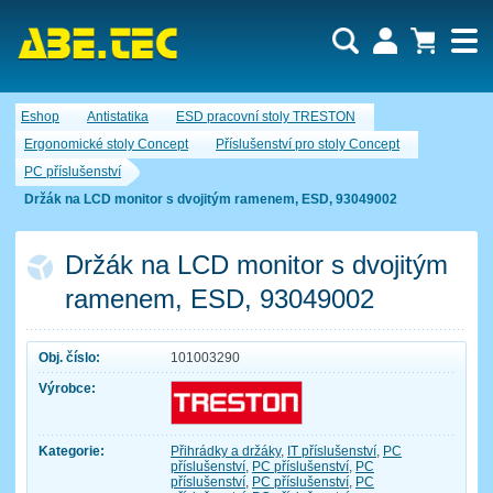
Uživatel:
Nákupní košík je momentálně prázdný.
Eshop
Antistatika
ESD pracovní stoly TRESTON
Počet produktů:
0
Heslo:
Obsah košíku
Ergonomické stoly Concept
Příslušenství pro stoly Concept
Cena celkem:
0,00 CZK
PC příslušenství
Zapomenuté heslo
Nová registrace
Přihlásit
Držák na LCD monitor s dvojitým ramenem, ESD, 93049002
Držák na LCD monitor s dvojitým
ramenem, ESD, 93049002
Obj. číslo:
101003290
Výrobce:
Kategorie:
Přihrádky a držáky
,
IT příslušenství
,
PC
příslušenství
,
PC příslušenství
,
PC
příslušenství
,
PC příslušenství
,
PC