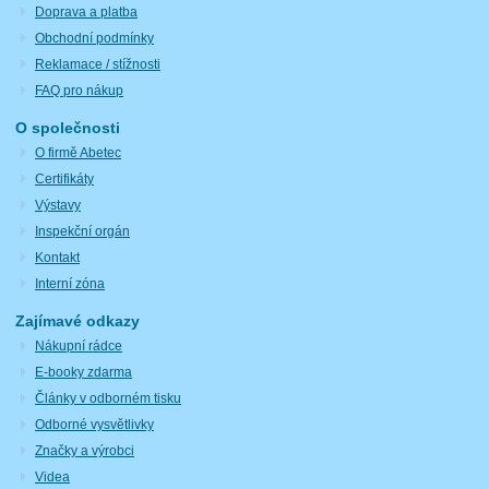
Doprava a platba
Obchodní podmínky
Reklamace / stížnosti
FAQ pro nákup
O společnosti
O firmě Abetec
Certifikáty
Výstavy
Inspekční orgán
Kontakt
Interní zóna
Zajímavé odkazy
Nákupní rádce
E-booky zdarma
Články v odborném tisku
Odborné vysvětlivky
Značky a výrobci
Videa