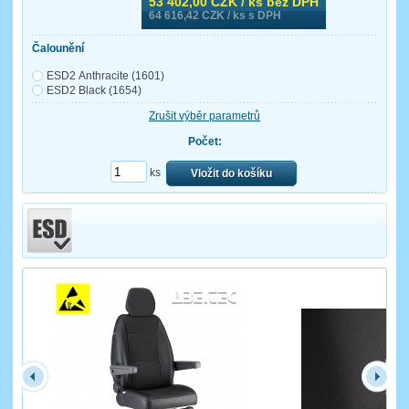
53 402,00
CZK / ks bez DPH
64 616,42
CZK / ks s DPH
Čalounění
ESD2 Anthracite (1601)
ESD2 Black (1654)
Zrušit výběr parametrů
Počet:
ks
Vložit do košíku