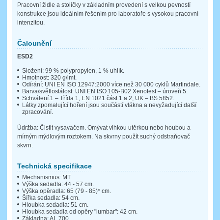
Pracovní židle a stoličky v základním provedení s velkou pevností
konstrukce jsou ideálním řešením pro laboratoře s vysokou pracovní
intenzitou.
Čalounění
ESD2
Složení: 99 % polypropylen, 1 % uhlík.
Hmotnost: 320 g/lmt.
Odírání: UNI EN ISO 12947:2000 více než 30 000 cyklů Martindale.
Barva/světlostálost: UNI EN ISO 105-B02 Xenotest – úroveň 5.
Schválení:1 – Třída 1, EN 1021 část 1 a 2, UK – BS 5852.
Látky zpomalující hoření jsou součástí vlákna a nevyžadující další
zpracování.
Údržba: Čistit vysavačem. Omývat vlhkou utěrkou nebo houbou a
mírným mýdlovým roztokem. Na skvrny použít suchý odstraňovač
skvrn.
Technická specifikace
Mechanismus: MT.
Výška sedadla: 44 - 57 cm.
Výška opěradla: 65 (79 - 85)* cm.
Šířka sedadla: 54 cm.
Hloubka sedadla: 51 cm.
Hloubka sedadla od opěry "lumbar": 42 cm.
Základna: AL 700.