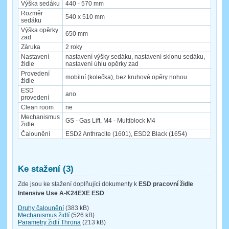
Výška sedáku
440 - 570 mm
Rozměr
540 x 510 mm
sedáku
Výška opěrky
650 mm
zad
Záruka
2 roky
Nastavení
nastavení výšky sedáku, nastavení sklonu sedáku,
židle
nastavení úhlu opěrky zad
Provedení
mobilní (kolečka), bez kruhové opěry nohou
židle
ESD
ano
provedení
Clean room
ne
Mechanismus
GS - Gas Lift, M4 - Multiblock M4
židle
Čalounění
ESD2 Anthracite (1601), ESD2 Black (1654)
Ke stažení (3)
Zde jsou ke stažení doplňující dokumenty k
ESD pracovní židle
Intensive Use A-K24EXE ESD
Druhy čalounění
(383 kB)
Mechanismus židlí
(526 kB)
Parametry židlí Throna
(213 kB)