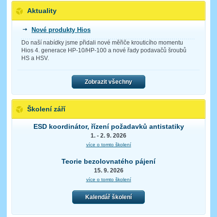
Aktuality
Nové produkty Hios
Do naší nabídky jsme přidali nové měřiče krouticího momentu
Hios 4. generace HP-10/HP-100 a nové řady podavačů šroubů
HS a HSV.
Zobrazit všechny
Školení září
ESD koordinátor, řízení požadavků antistatiky
1. - 2. 9. 2026
více o tomto školení
Teorie bezolovnatého pájení
15. 9. 2026
více o tomto školení
Kalendář školení