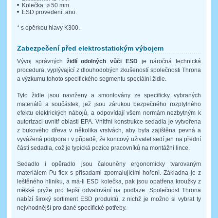
Kolečka: ø 50 mm.
ESD provedení: ano.
* s opěrkou hlavy K300.
Zabezpečení před elektrostatickým výbojem
Vývoj správných
židlí odolných vůči ESD
je náročná technická
procedura, vyplývající z dlouhodobých zkušeností společnosti Throna
a výzkumu tohoto specifického segmentu speciální židle.
Tyto židle jsou navrženy a smontovány ze specificky vybraných
materiálů a součástek, jež jsou zárukou bezpečného rozptylného
efektu elektrických nábojů, a odpovídají všem normám nezbytným k
autorizaci uvnitř oblasti EPA. Vnitřní konstrukce sedadla je vytvořena
z bukového dřeva v několika vrstvách, aby byla zajištěna pevná a
vyvážená podpora i v případě, že koncový uživatel sedí jen na přední
části sedadla, což je typická pozice pracovníků na montážní lince.
Sedadlo i opěradlo jsou čalouněny ergonomicky tvarovaným
materiálem Pu-flex s přísadami zpomalujícími hoření. Základna je z
leštěného hliníku, a má-li ESD kolečka, pak jsou opatřena kroužky z
měkké pryže pro lepší odvalování na podlaze. Společnost Throna
nabízí široký sortiment ESD produktů, z nichž je možno si vybrat ty
nejvhodnější pro dané specifické potřeby.