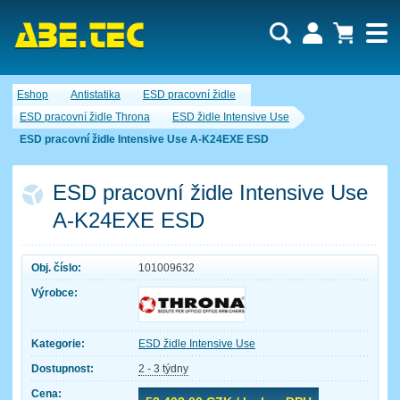
Uživatel:
Nákupní košík je momentálně prázdný.
Eshop
Antistatika
ESD pracovní židle
Počet produktů:
0
Heslo:
Obsah košíku
ESD pracovní židle Throna
ESD židle Intensive Use
Cena celkem:
0,00 CZK
ESD pracovní židle Intensive Use A-K24EXE ESD
Zapomenuté heslo
Nová registrace
Přihlásit
ESD pracovní židle Intensive Use
A-K24EXE ESD
Obj. číslo:
101009632
Výrobce:
Kategorie:
ESD židle Intensive Use
Dostupnost:
2 - 3 týdny
Cena: