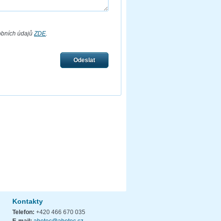
obních údajů
ZDE
.
Odeslat
Kontakty
Telefon:
+420 466 670 035
E-mail:
abetec@abetec.cz