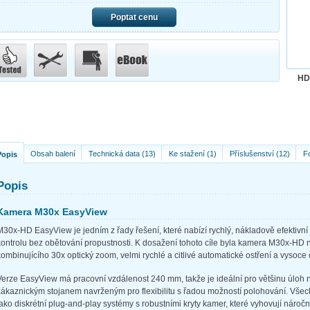
Poptat cenu
HD
Obsah balení
Technická data (13)
Ke stažení (1)
Příslušenství (12)
Fo
Popis
Popis
Kamera M30x EasyView
M30x-HD EasyView je jedním z řady řešení, které nabízí rychlý, nákladově efektivní
kontrolu bez obětování propustnosti. K dosažení tohoto cíle byla kamera M30x-H
kombinujícího 30x optický zoom, velmi rychlé a citlivé automatické ostření a vysoce
Verze EasyView má pracovní vzdálenost 240 mm, takže je ideální pro většinu úloh 
zákaznickým stojanem navrženým pro flexibilitu s řadou možností polohování. Vše
jako diskrétní plug-and-play systémy s robustními kryty kamer, které vyhovují náro