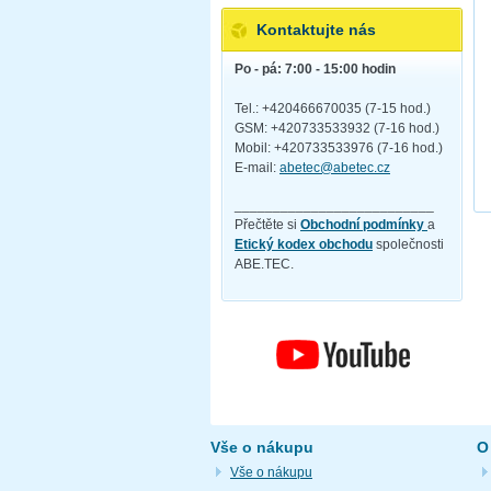
Kontaktujte nás
Po - pá: 7:00 - 15:00 hodin
Tel.: +420466670035 (7-15 hod.)
GSM: +420733533932 (7-16 hod.)
Mobil: +420733533976 (7-16 hod.)
E-mail:
abetec@abetec.cz
__________________________
Přečtěte si
Obchodní podmínky
a
Etický kodex obchodu
společnosti
ABE.TEC.
Vše o nákupu
O
Vše o nákupu