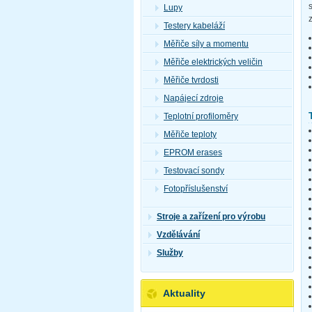
Lupy
Testery kabeláží
Měřiče síly a momentu
Měřiče elektrických veličin
Měřiče tvrdosti
Napájecí zdroje
Teplotní profiloměry
Měřiče teploty
EPROM erases
Testovací sondy
Fotopříslušenství
Stroje a zařízení pro výrobu
Vzdělávání
Služby
Aktuality