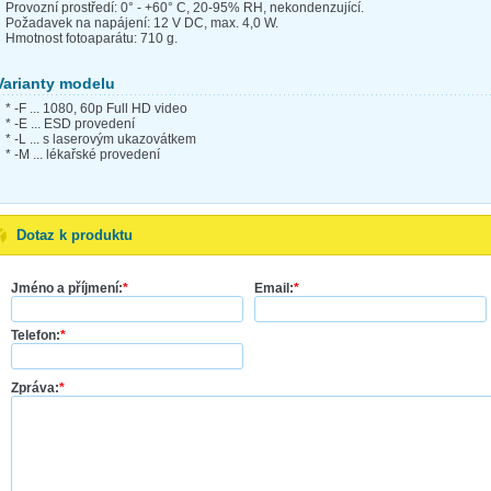
Provozní prostředí: 0° - +60° C, 20-95% RH, nekondenzující.
Požadavek na napájení: 12 V DC, max. 4,0 W.
Hmotnost fotoaparátu: 710 g.
Varianty modelu
* -F ... 1080, 60p Full HD video
* -E ... ESD provedení
* -L ... s laserovým ukazovátkem
* -M ... lékařské provedení
Dotaz k produktu
Jméno a příjmení:
*
Email:
*
Telefon:
*
Zpráva:
*