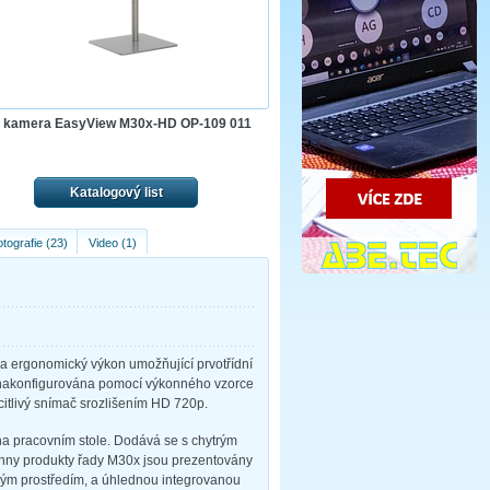
 kamera EasyView M30x-HD OP-109 011
Katalogový list
tografie (23)
Video (1)
 a ergonomický výkon umožňující prvotřídní
D nakonfigurována pomocí výkonného vzorce
 citlivý snímač srozlišením HD 720p.
na pracovním stole. Dodává se s chytrým
chny produkty řady M30x jsou prezentovány
čným prostředím, a úhlednou integrovanou