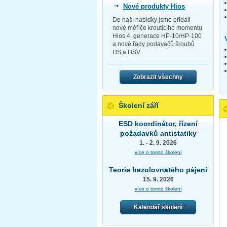
Nové produkty Hios
Do naší nabídky jsme přidali
nové měřiče krouticího momentu
Hios 4. generace HP-10/HP-100
a nové řady podavačů šroubů
HS a HSV.
Zobrazit všechny
Školení září
ESD koordinátor, řízení
požadavků antistatiky
1. - 2. 9. 2026
více o tomto školení
Teorie bezolovnatého pájení
15. 9. 2026
více o tomto školení
Kalendář školení