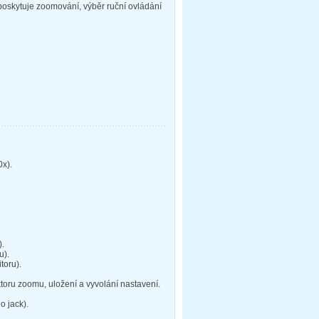
a poskytuje zoomování, výběr ruční ovládání
0x).
).
u).
toru).
ktoru zoomu, uložení a vyvolání nastavení.
o jack).