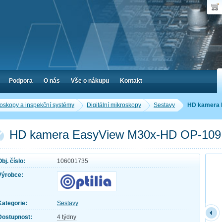
Uživ
Nák
Poč
Hes
Cen
Zap
Podpora
O nás
Vše o nákupu
Kontakt
oskopy a inspekční systémy
Digitální mikroskopy
Sestavy
HD kamera 
HD kamera EasyView M30x-HD OP-109
Obj. číslo:
106001735
Výrobce:
Kategorie:
Sestavy
Dostupnost:
4 týdny