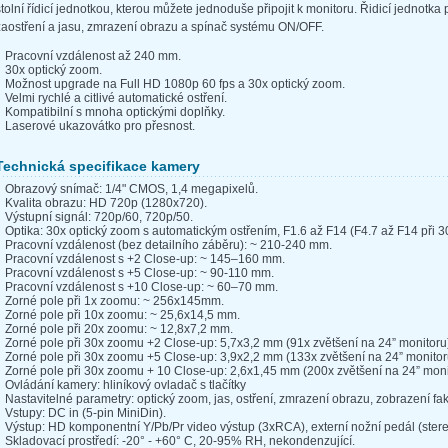
stolní řídicí jednotkou, kterou můžete jednoduše připojit k monitoru. Řidicí jednotk
zaostření a jasu, zmrazení obrazu a spínač systému ON/OFF.
Pracovní vzdálenost až 240 mm.
30x optický zoom.
Možnost upgrade na Full HD 1080p 60 fps a 30x optický zoom.
Velmi rychlé a citlivé automatické ostření.
Kompatibilní s mnoha optickými doplňky.
Laserové ukazovátko pro přesnost.
Technická specifikace kamery
Obrazový snímač: 1/4" CMOS, 1,4 megapixelů.
Kvalita obrazu: HD 720p (1280x720).
Výstupní signál: 720p/60, 720p/50.
Optika: 30x optický zoom s automatickým ostřením, F1.6 až F14 (F4.7 až F14 při 3
Pracovní vzdálenost (bez detailního záběru): ~ 210-240 mm.
Pracovní vzdálenost s +2 Close-up: ~ 145–160 mm.
Pracovní vzdálenost s +5 Close-up: ~ 90-110 mm.
Pracovní vzdálenost s +10 Close-up: ~ 60–70 mm.
Zorné pole při 1x zoomu: ~ 256x145mm.
Zorné pole při 10x zoomu: ~ 25,6x14,5 mm.
Zorné pole při 20x zoomu: ~ 12,8x7,2 mm.
Zorné pole při 30x zoomu +2 Close-up: 5,7x3,2 mm (91x zvětšení na 24” monitoru
Zorné pole při 30x zoomu +5 Close-up: 3,9x2,2 mm (133x zvětšení na 24” monitor
Zorné pole při 30x zoomu + 10 Close-up: 2,6x1,45 mm (200x zvětšení na 24” moni
Ovládání kamery: hliníkový ovladač s tlačítky
Nastavitelné parametry: optický zoom, jas, ostření, zmrazení obrazu, zobrazení fa
Vstupy: DC in (5-pin MiniDin).
Výstup: HD komponentní Y/Pb/Pr video výstup (3xRCA), externí nožní pedál (stere
Skladovací prostředí: -20° - +60° C, 20-95% RH, nekondenzující.