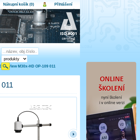
Nákupní košík (0)
Přihlášení
atel:
upní košík je momentálně prázdný.
et produktů:
0
lo:
Obsah košíku
a celkem:
0,00 CZK
omenuté heslo
Nová registrace
Přihlásit
EasyView M30x-HD OP-109 011
 011