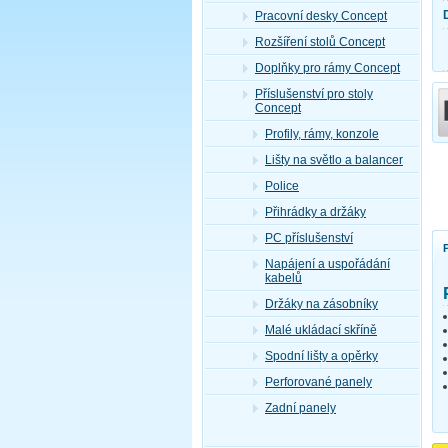
Pracovní desky Concept
Rozšíření stolů Concept
Doplňky pro rámy Concept
Příslušenství pro stoly
Concept
Profily, rámy, konzole
Lišty na světlo a balancer
Police
Přihrádky a držáky
PC příslušenství
Napájení a uspořádání
kabelů
Držáky na zásobníky
Malé ukládací skříně
Spodní lišty a opěrky
Perforované panely
Zadní panely