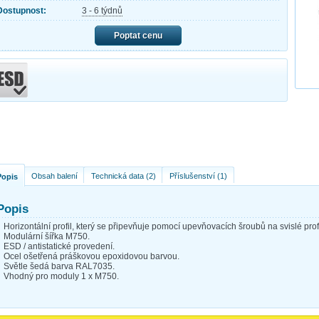
Dostupnost:
3 - 6 týdnů
Poptat cenu
Obsah balení
Technická data (2)
Příslušenství (1)
Popis
Popis
Horizontální profil, který se připevňuje pomocí upevňovacích šroubů na svislé profi
Modulární šířka M750.
ESD / antistatické provedení.
Ocel ošetřená práškovou epoxidovou barvou.
Světle šedá barva RAL7035.
Vhodný pro moduly 1 x M750.