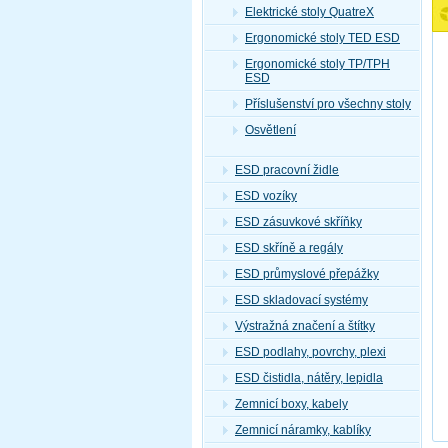
Elektrické stoly QuatreX
Ergonomické stoly TED ESD
Ergonomické stoly TP/TPH
ESD
Příslušenství pro všechny stoly
Osvětlení
ESD pracovní židle
ESD vozíky
ESD zásuvkové skříňky
ESD skříně a regály
ESD průmyslové přepážky
ESD skladovací systémy
Výstražná značení a štítky
ESD podlahy, povrchy, plexi
ESD čistidla, nátěry, lepidla
Zemnicí boxy, kabely
Zemnicí náramky, kablíky