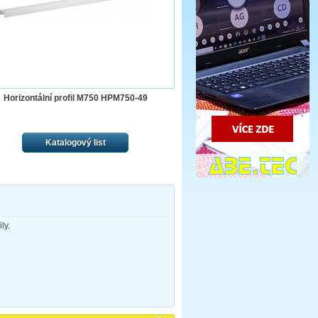
Horizontální profil M750 HPM750-49
Katalogový list
ly.