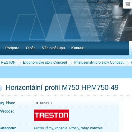
Uživ
Nák
Poč
Hes
Cen
Zap
Podpora
O nás
Vše o nákupu
Kontakt
y TRESTON
Ergonomické stoly Concept
Příslušenství pro stoly Concept
Horizontální profil M750 HPM750-49
Obj. číslo:
101009607
Výrobce:
Kategorie:
Profily, rámy, konzole
,
Profily, rámy, konzole