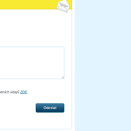
obních údajů
ZDE
.
Odeslat