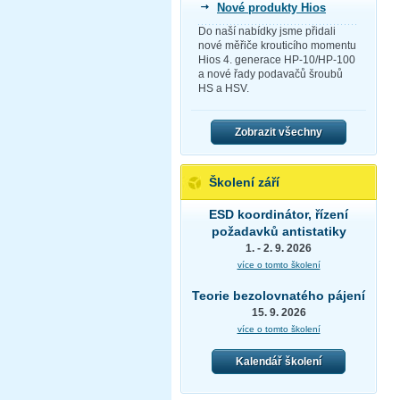
Nové produkty Hios
Do naší nabídky jsme přidali
nové měřiče krouticího momentu
Hios 4. generace HP-10/HP-100
a nové řady podavačů šroubů
HS a HSV.
Zobrazit všechny
Školení září
ESD koordinátor, řízení
požadavků antistatiky
1. - 2. 9. 2026
více o tomto školení
Teorie bezolovnatého pájení
15. 9. 2026
více o tomto školení
Kalendář školení