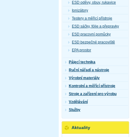
ESD oděvy, obuv, rukavice
Ionizátory
Testery a měřicí přístroje
ESD sáčky, fólie a přepravky
ESD pracovní pomůcky
ESD bezpečné pracoviště
EPA prostor
Pájecí technika
Ruční nářadí a nástroje
Výrobní materiály
Kontrolní a měřící přístroje
Stroje a zařízení pro výrobu
Vzdělávání
Služby
Aktuality