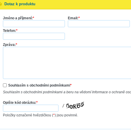
Dotaz k produktu
Jméno a příjmení:
*
Email:
*
Telefon:
*
Zpráva:
*
Souhlasím s obchodními podmínkami
*
Souhlasím s obchodními podmínkami a beru na vědomí Informace o ochraně os
Opište kód obrázku:
*
Položky označené hvězdičkou (
*
) jsou povinné.