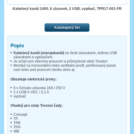
Kabelový kanál 1400, 6 zásuvek, 2 USB, vypínač, TPR17-001-FR
Katalogový list
Popis
Kabelový kanál (energokanál)
se šesti zásuvkami, dvěma USB
zásuvkami a vypínačem.
Je určen pro všechny pracovní a průmyslové stoly Treston.
Montáž na horizontální nebo vertikální profil, perforovaný panel,
nad nebo pod pracovní desku stolu aj.
Obsahuje elektrické prvky:
6 x Schuko zásuvka 16A / 250 V
2 x USB 5 VDC / 3,1 A
vypínač
Vhodný pro stoly Treston řady:
Concept
TP
TPB
TPH
WB