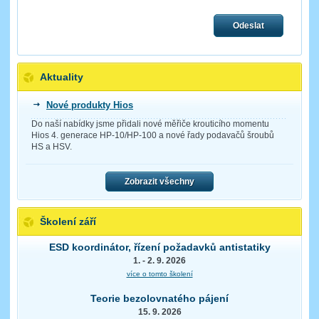
Odeslat
Aktuality
Nové produkty Hios
Do naší nabídky jsme přidali nové měřiče krouticího momentu
Hios 4. generace HP-10/HP-100 a nové řady podavačů šroubů
HS a HSV.
Zobrazit všechny
Školení září
ESD koordinátor, řízení požadavků antistatiky
1. - 2. 9. 2026
více o tomto školení
Teorie bezolovnatého pájení
15. 9. 2026