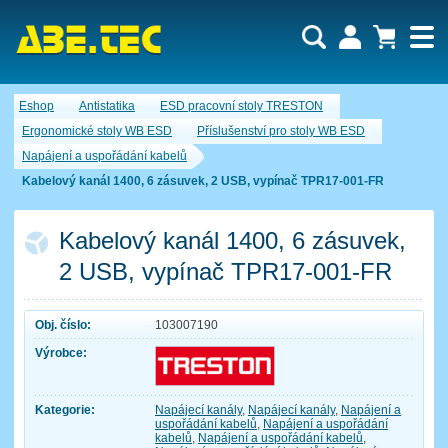
Uživatel:
Nákupní košík je momentálně prázdný.
Eshop
Antistatika
ESD pracovní stoly TRESTON
Počet produktů:
0
Heslo:
Obsah košíku
Ergonomické stoly WB ESD
Příslušenství pro stoly WB ESD
Cena celkem:
0,00 CZK
Napájení a uspořádání kabelů
Zapomenuté heslo
Nová registrace
Přihlásit
Kabelový kanál 1400, 6 zásuvek, 2 USB, vypínač TPR17-001-FR
Kabelový kanál 1400, 6 zásuvek,
2 USB, vypínač TPR17-001-FR
Obj. číslo:
103007190
Výrobce:
Kategorie:
Napájecí kanály
,
Napájecí kanály
,
Napájení a
uspořádání kabelů
,
Napájení a uspořádání
kabelů
,
Napájení a uspořádání kabelů
,