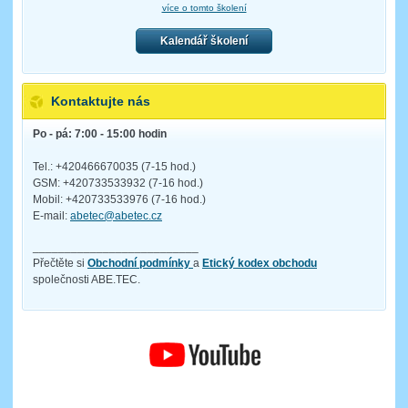
více o tomto školení
Kalendář školení
Kontaktujte nás
Po - pá: 7:00 - 15:00 hodin
Tel.: +420466670035 (7-15 hod.)
GSM: +420733533932 (7-16 hod.)
Mobil: +420733533976 (7-16 hod.)
E-mail:
abetec@abetec.cz
__________________________
Přečtěte si
Obchodní podmínky
a
Etický kodex obchodu
společnosti ABE.TEC.