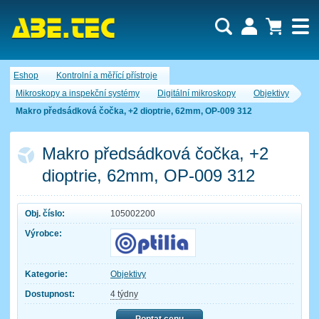
Uživatel:
Nákupní košík je momentálně prázdný.
Eshop
Kontrolní a měřící přístroje
Počet produktů:
0
Heslo:
Obsah košíku
Mikroskopy a inspekční systémy
Digitální mikroskopy
Objektivy
Cena celkem:
0,00 CZK
Makro předsádková čočka, +2 dioptrie, 62mm, OP-009 312
Zapomenuté heslo
Nová registrace
Přihlásit
Makro předsádková čočka, +2
dioptrie, 62mm, OP-009 312
Obj. číslo:
105002200
Výrobce:
Kategorie:
Objektivy
Dostupnost:
4 týdny