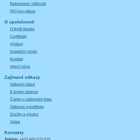
Reklamace / stížnosti
FAQ pro nákup
O společnosti
O firmě Abetec
Certifikáty
Výstavy
Inspekční orgán
Kontakt
Interní zóna
Zajímavé odkazy
Nákupní rádce
E-booky zdarma
Články v odborném tisku
Odborné vysvětlivky
Značky a výrobci
Videa
Kontakty
Telefon:
+420 466 670 035