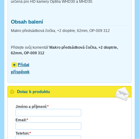
určená pro HD kamery Optilia WHD30 a MHD30.
Obsah balení
Makro předsádková čočka, +2 dioptrie, 62mm, OP-009 312
Přidejte svůj komentář
Makro předsádková čočka, +2 dioptrie,
62mm, OP-009 312
Přidat
příspěvek
Dotaz k produktu
Jméno a příjmení:
*
Email:
*
Telefon:
*