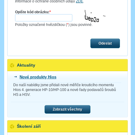
Informace o ochraně osobních údajů
ZDE
.
Opište kód obrázku:
*
Položky označené hvězdičkou (
*
) jsou povinné.
Odeslat
Aktuality
Nové produkty Hios
Do naší nabídky jsme přidali nové měřiče krouticího momentu
Hios 4. generace HP-10/HP-100 a nové řady podavačů šroubů
HS a HSV.
Zobrazit všechny
Školení září