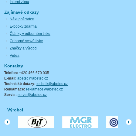
Interní zóna
Zajímavé odkazy
Nákupní rádce
E-booky zdarma
Články v odborném tisku
Odborné vysvětlivky
Značky a výrobci
Videa
Kontakty
Telefon:
+420 466 670 035
E-mail:
abetec@abetec.cz
Technické dotazy:
technik@abetec.cz
Reklamace:
reklamace@abetec.cz
Servis:
servis@abetec.cz
Výrobci