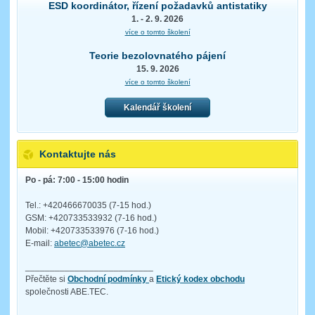
ESD koordinátor, řízení požadavků antistatiky
1. - 2. 9. 2026
více o tomto školení
Teorie bezolovnatého pájení
15. 9. 2026
více o tomto školení
Kalendář školení
Kontaktujte nás
Po - pá: 7:00 - 15:00 hodin
Tel.: +420466670035 (7-15 hod.)
GSM: +420733533932 (7-16 hod.)
Mobil: +420733533976 (7-16 hod.)
E-mail:
abetec@abetec.cz
__________________________
Přečtěte si
Obchodní podmínky
a
Etický kodex obchodu
společnosti ABE.TEC.