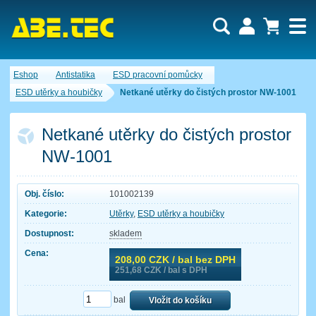
Uživatel:
Nákupní košík je momentálně prázdný.
Eshop
Antistatika
ESD pracovní pomůcky
Počet produktů:
0
Heslo:
Obsah košíku
ESD utěrky a houbičky
Netkané utěrky do čistých prostor NW-1001
Cena celkem:
0,00 CZK
Zapomenuté heslo
Nová registrace
Přihlásit
Netkané utěrky do čistých prostor
NW-1001
Obj. číslo:
101002139
Kategorie:
Utěrky
,
ESD utěrky a houbičky
Dostupnost:
skladem
Cena:
208,00
CZK / bal bez DPH
251,68
CZK / bal s DPH
bal
Vložit do košíku