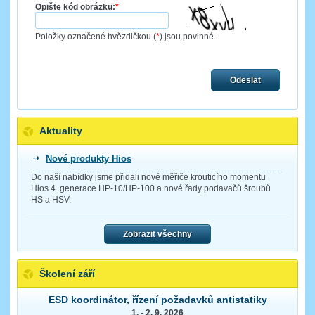
Opište kód obrázku:
*
Položky označené hvězdičkou (
*
) jsou povinné.
Odeslat
Aktuality
Nové produkty Hios
Do naší nabídky jsme přidali nové měřiče krouticího momentu
Hios 4. generace HP-10/HP-100 a nové řady podavačů šroubů
HS a HSV.
Zobrazit všechny
Školení září
ESD koordinátor, řízení požadavků antistatiky
1. - 2. 9. 2026