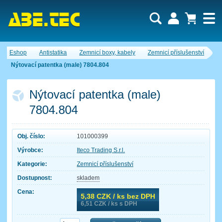
Uživatel:
Nákupní košík je momentálně prázdný.
Eshop
Antistatika
Zemnicí boxy, kabely
Zemnicí příslušenství
Počet produktů:
0
Heslo:
Obsah košíku
Nýtovací patentka (male) 7804.804
Cena celkem:
0,00 CZK
Zapomenuté heslo
Nová registrace
Přihlásit
Nýtovací patentka (male)
7804.804
Obj. číslo:
101000399
Výrobce:
Iteco Trading S.r.l.
Kategorie:
Zemnicí příslušenství
Dostupnost:
skladem
Cena:
5,38
CZK / ks bez DPH
6,51
CZK / ks s DPH