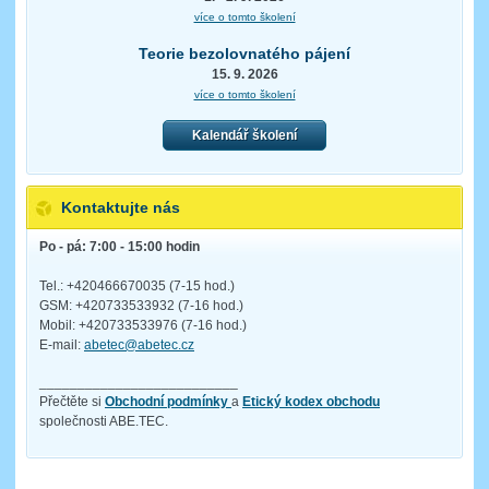
více o tomto školení
Teorie bezolovnatého pájení
15. 9. 2026
více o tomto školení
Kalendář školení
Kontaktujte nás
Po - pá: 7:00 - 15:00 hodin
Tel.: +420466670035 (7-15 hod.)
GSM: +420733533932 (7-16 hod.)
Mobil: +420733533976 (7-16 hod.)
E-mail:
abetec@abetec.cz
__________________________
Přečtěte si
Obchodní podmínky
a
Etický kodex obchodu
společnosti ABE.TEC.