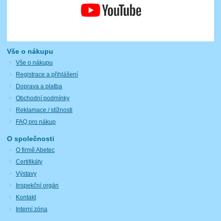
Vše o nákupu
Vše o nákupu
Registrace a přihlášení
Doprava a platba
Obchodní podmínky
Reklamace / stížnosti
FAQ pro nákup
O společnosti
O firmě Abetec
Certifikáty
Výstavy
Inspekční orgán
Kontakt
Interní zóna