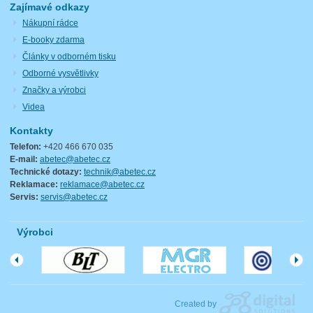
Zajímavé odkazy
Nákupní rádce
E-booky zdarma
Články v odborném tisku
Odborné vysvětlivky
Značky a výrobci
Videa
Kontakty
Telefon:
+420 466 670 035
E-mail:
abetec@abetec.cz
Technické dotazy:
technik@abetec.cz
Reklamace:
reklamace@abetec.cz
Servis:
servis@abetec.cz
Výrobci
Created by