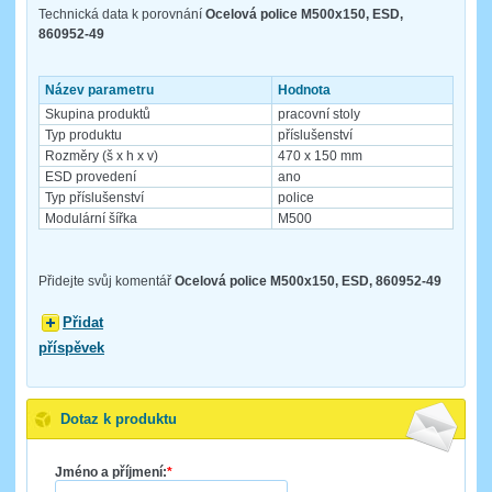
Technická data k porovnání
Ocelová police M500x150, ESD,
860952-49
Název parametru
Hodnota
Skupina produktů
pracovní stoly
Typ produktu
příslušenství
Rozměry (š x h x v)
470 x 150 mm
ESD provedení
ano
Typ příslušenství
police
Modulární šířka
M500
Přidejte svůj komentář
Ocelová police M500x150, ESD, 860952-49
Přidat
příspěvek
Dotaz k produktu
Jméno a příjmení:
*