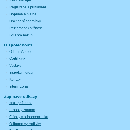
Vše o nákupu
Registrace a přihlášení
Doprava a platba
Obchodní podmínky
Reklamace / stížnosti
FAQ pro nákup
O společnosti
O firmě Abetec
Certifikáty
Výstavy
Inspekční orgán
Kontakt
Interní zóna
Zajímavé odkazy
Nákupní rádce
E-booky zdarma
Články v odborném tisku
Odborné vysvětlivky