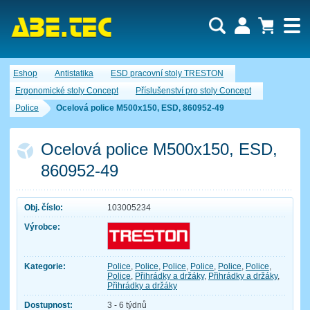
Uživatel:
Nákupní košík je momentálně prázdný.
Eshop
Antistatika
ESD pracovní stoly TRESTON
Počet produktů:
0
Heslo:
Obsah košíku
Ergonomické stoly Concept
Příslušenství pro stoly Concept
Cena celkem:
0,00 CZK
Police
Ocelová police M500x150, ESD, 860952-49
Zapomenuté heslo
Nová registrace
Přihlásit
Ocelová police M500x150, ESD,
860952-49
Obj. číslo:
103005234
Výrobce:
Kategorie:
Police
,
Police
,
Police
,
Police
,
Police
,
Police
,
Police
,
Přihrádky a držáky
,
Přihrádky a držáky
,
Přihrádky a držáky
Dostupnost:
3 - 6 týdnů