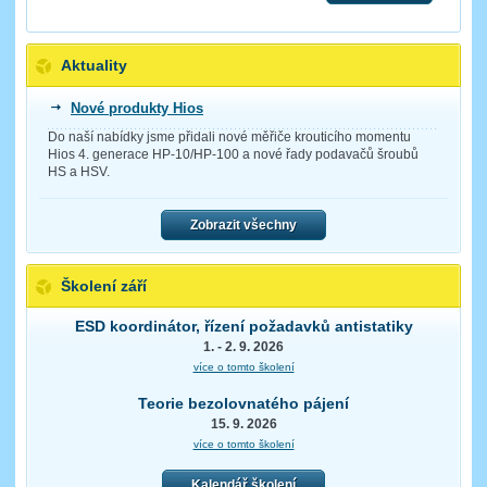
Aktuality
Nové produkty Hios
Do naší nabídky jsme přidali nové měřiče krouticího momentu
Hios 4. generace HP-10/HP-100 a nové řady podavačů šroubů
HS a HSV.
Zobrazit všechny
Školení září
ESD koordinátor, řízení požadavků antistatiky
1. - 2. 9. 2026
více o tomto školení
Teorie bezolovnatého pájení
15. 9. 2026
více o tomto školení
Kalendář školení