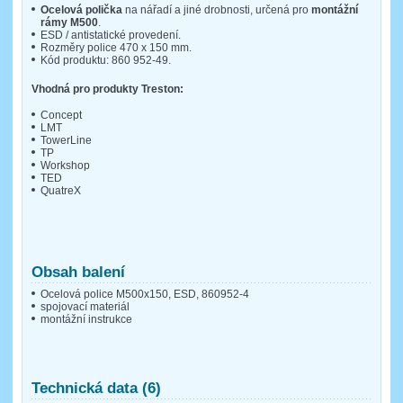
Ocelová polička
na nářadí a jiné drobnosti, určená pro
montážní
rámy M500
.
ESD / antistatické provedení.
Rozměry police 470 x 150 mm.
Kód produktu: 860 952-49.
Vhodná pro produkty Treston:
Concept
LMT
TowerLine
TP
Workshop
TED
QuatreX
Obsah balení
Ocelová police M500x150, ESD, 860952-4
spojovací materiál
montážní instrukce
Technická data (6)