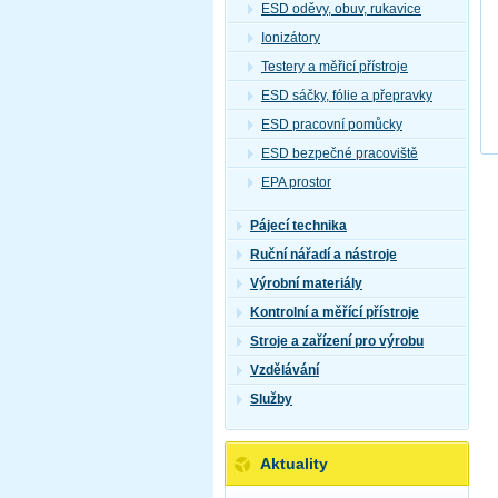
ESD oděvy, obuv, rukavice
Ionizátory
Testery a měřicí přístroje
ESD sáčky, fólie a přepravky
ESD pracovní pomůcky
ESD bezpečné pracoviště
EPA prostor
Pájecí technika
Ruční nářadí a nástroje
Výrobní materiály
Kontrolní a měřící přístroje
Stroje a zařízení pro výrobu
Vzdělávání
Služby
Aktuality