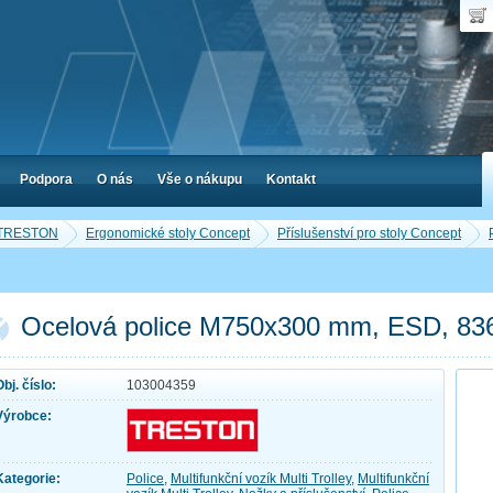
Uživ
Nák
Poč
Hes
Cen
Zap
Podpora
O nás
Vše o nákupu
Kontakt
y TRESTON
Ergonomické stoly Concept
Příslušenství pro stoly Concept
Ocelová police M750x300 mm, ESD, 83
Obj. číslo:
103004359
Výrobce:
Kategorie:
Police
,
Multifunkční vozík Multi Trolley
,
Multifunkční