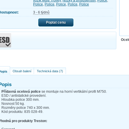
vozík Multi Trolley
,
Nožky a příslušenství
,
Police
,
Police
,
Police
,
Police
,
Police
,
Police
Dostupnost:
3 - 6 týdnů
Poptat cenu
Ocel
Obsah balení
Technická data (7)
Popis
Popis
Přídavná ocelová police
se montuje na horní vertikální profil M750.
ESD / antistatické provedení.
Hloubka police 300 mm.
Nosnost 50 kg.
Rozměry police 740 x 300 mm.
Kód produktu: 835 028-49.
Vhodná pro produkty Treston: