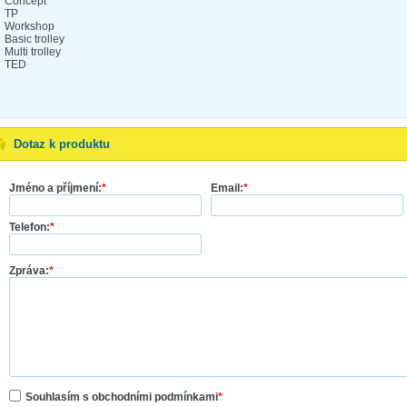
Concept
TP
Workshop
Basic trolley
Multi trolley
TED
Dotaz k produktu
Jméno a příjmení:
*
Email:
*
Telefon:
*
Zpráva:
*
Souhlasím s obchodními podmínkami
*