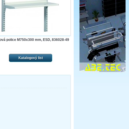
ová police M750x300 mm, ESD, 836028-49
Katalogový list