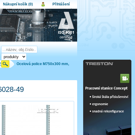
Nákupní košík (0)
Přihlášení
atel:
upní košík je momentálně prázdný.
et produktů:
0
lo:
Obsah košíku
a celkem:
0,00 CZK
omenuté heslo
Nová registrace
Přihlásit
Police
Ocelová police M750x300 mm,
6028-49