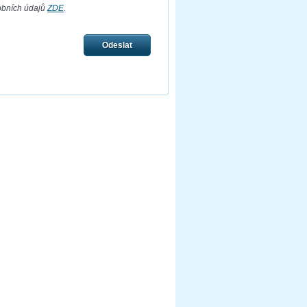
obních údajů
ZDE
.
Odeslat