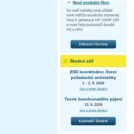
Nové produkty Hios
Do naší nabídky jsme přidali
nové měřiče krouticího momentu
Hios 4. generace HP-10/HP-100
a nové řady podavačů šroubů
HS a HSV.
Zobrazit všechny
Školení září
ESD koordinátor, řízení
požadavků antistatiky
1. - 2. 9. 2026
více o tomto školení
Teorie bezolovnatého pájení
15. 9. 2026
více o tomto školení
Kalendář školení