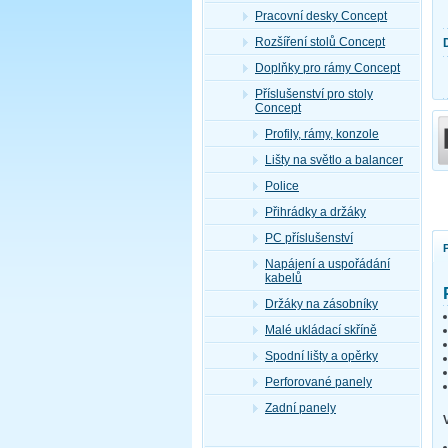
Pracovní desky Concept
Rozšíření stolů Concept
Doplňky pro rámy Concept
Příslušenství pro stoly
Concept
Profily, rámy, konzole
Lišty na světlo a balancer
Police
Přihrádky a držáky
PC příslušenství
Napájení a uspořádání
kabelů
Držáky na zásobníky
Malé ukládací skříně
Spodní lišty a opěrky
Perforované panely
Zadní panely