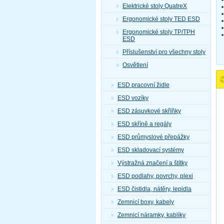
Elektrické stoly QuatreX
Ergonomické stoly TED ESD
Ergonomické stoly TP/TPH
ESD
Příslušenství pro všechny stoly
Osvětlení
ESD pracovní židle
ESD vozíky
ESD zásuvkové skříňky
ESD skříně a regály
ESD průmyslové přepážky
ESD skladovací systémy
Výstražná značení a štítky
ESD podlahy, povrchy, plexi
ESD čistidla, nátěry, lepidla
Zemnicí boxy, kabely
Zemnicí náramky, kablíky