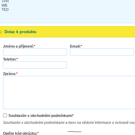
TPH
WB
TED
Dotaz k produktu
Jméno a příjmení:
*
Email:
*
Telefon:
*
Zpráva:
*
Souhlasím s obchodními podmínkami
*
Souhlasím s obchodními podmínkami a beru na vědomí Informace o ochraně os
Opište kód obrázku:
*