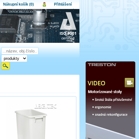
Nákupní košík (0)
Přihlášení
atel:
upní košík je momentálně prázdný.
et produktů:
0
lo:
Obsah košíku
a celkem:
0,00 CZK
omenuté heslo
Nová registrace
Přihlásit