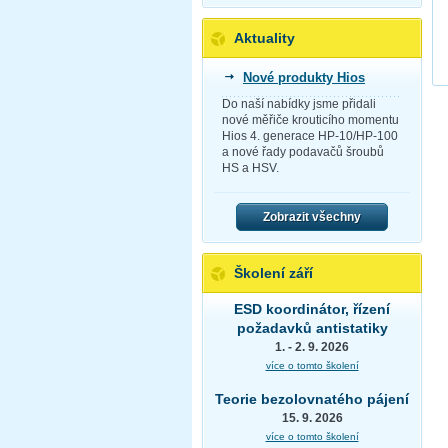
Aktuality
Nové produkty Hios
Do naší nabídky jsme přidali
nové měřiče krouticího momentu
Hios 4. generace HP-10/HP-100
a nové řady podavačů šroubů
HS a HSV.
Zobrazit všechny
Školení září
ESD koordinátor, řízení
požadavků antistatiky
1. - 2. 9. 2026
více o tomto školení
Teorie bezolovnatého pájení
15. 9. 2026
více o tomto školení