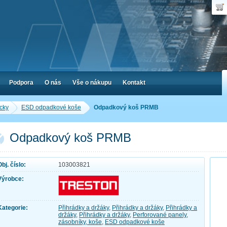
Uživ
Nák
Poč
Hes
Cen
Zap
Podpora
O nás
Vše o nákupu
Kontakt
cky
ESD odpadkové koše
Odpadkový koš PRMB
Odpadkový koš PRMB
Obj. číslo:
103003821
Výrobce:
Kategorie:
Přihrádky a držáky
,
Přihrádky a držáky
,
Přihrádky a
držáky
,
Přihrádky a držáky
,
Perforované panely,
zásobníky, koše
,
ESD odpadkové koše