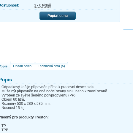
Dostupnost:
3 - 6 týdnů
Poptat cenu
Obsah balení
Technická data (5)
Popis
Popis
Odpadkový koš je připevněn přímo k pracovní desce stolu.
Může být připevněn na obě boční strany stolu nebo k zadní straně.
Vyroben ze světle šedého polypropylenu (PP).
Objem 60 litrů.
Rozměry 530 x 280 x 585 mm.
Nosnost 15 kg.
Vhodný pro produkty Treston:
TP
TPB