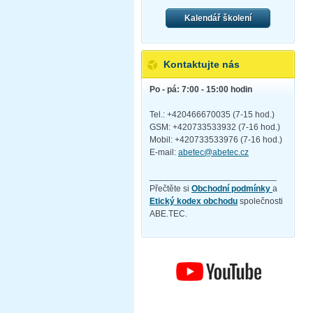
Kalendář školení
Kontaktujte nás
Po - pá: 7:00 - 15:00 hodin
Tel.: +420466670035 (7-15 hod.)
GSM: +420733533932 (7-16 hod.)
Mobil: +420733533976 (7-16 hod.)
E-mail:
abetec@abetec.cz
__________________________
Přečtěte si
Obchodní podmínky
a
Etický kodex obchodu
společnosti
ABE.TEC.