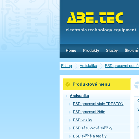
electronic technology equipment
Home
Produkty
Služby
Školení
Eshop
Antistatika
ESD pracovní pomů
Produktové menu
Antistatika
ESD pracovní stoly TRESTON
ESD pracovní židle
ESD vozíky
ESD zásuvkové skříňky
ESD skříně a regály