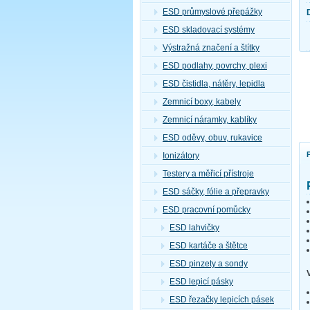
ESD průmyslové přepážky
ESD skladovací systémy
Výstražná značení a štítky
ESD podlahy, povrchy, plexi
ESD čistidla, nátěry, lepidla
Zemnicí boxy, kabely
Zemnicí náramky, kablíky
ESD oděvy, obuv, rukavice
Ionizátory
Testery a měřicí přístroje
ESD sáčky, fólie a přepravky
ESD pracovní pomůcky
ESD lahvičky
ESD kartáče a štětce
ESD pinzety a sondy
ESD lepicí pásky
ESD řezačky lepicích pásek