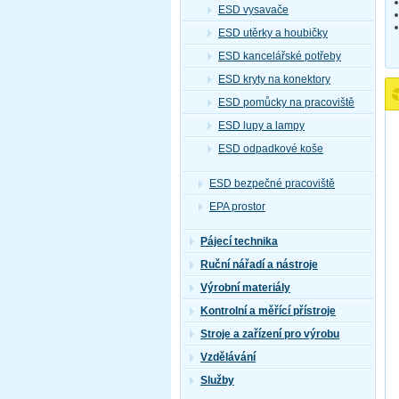
ESD vysavače
ESD utěrky a houbičky
ESD kancelářské potřeby
ESD kryty na konektory
ESD pomůcky na pracoviště
ESD lupy a lampy
ESD odpadkové koše
ESD bezpečné pracoviště
EPA prostor
Pájecí technika
Ruční nářadí a nástroje
Výrobní materiály
Kontrolní a měřící přístroje
Stroje a zařízení pro výrobu
Vzdělávání
Služby