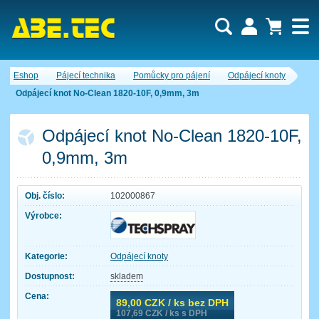
Uživatel:
Nákupní košík je momentálně prázdný.
Eshop
Pájecí technika
Pomůcky pro pájení
Odpájecí knoty
Počet produktů:
0
Heslo:
Obsah košíku
Odpájecí knot No-Clean 1820-10F, 0,9mm, 3m
Cena celkem:
0,00 CZK
Zapomenuté heslo
Nová registrace
Přihlásit
Odpájecí knot No-Clean 1820-10F,
0,9mm, 3m
Obj. číslo:
102000867
Výrobce:
Kategorie:
Odpájecí knoty
Dostupnost:
skladem
Cena:
89,00
CZK / ks bez DPH
107,69
CZK / ks s DPH