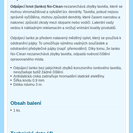
Odpájecí knot (lanko) No-Clean
nezanechává zbytky tavidla, které se
mohou shromažďovat a vytvářet tzv. dendrity. Tavidla, pokud nejsou
správně vyčištěna, mohou způsobit dendrity, které časem narostou a
nakonec způsobí zkraty mezi stopami nebo vodiči. Latentní vady
vedou k nákladným reklamacím a snižují vnímání kvality produktů.
Odpájecí lanko je předem natavený měděný oplet, který se používá k
odstranění pájky. To umožňuje výměnu vadných součástek a
odstranění přebytečné pájky (např. přemostění). Díky tomu, že lanko
No-Clean nezanechává zbytky tavidla, odpadá nutnost čištění
opravovaného místa.
Odpájecí lanko bez jakýchkoli zbytků korozivního iontového tavidla,
nevyžaduje tudíž žádné čištění.
Antistatická cívka zabraňuje hromadění statické elektřiny.
Šířka knotu 0,9 mm.
Délka návinu 3 m.
Obsah balení
1 ks.