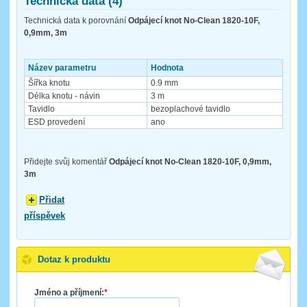
Technická data (4)
Technická data k porovnání
Odpájecí knot No-Clean 1820-10F,
0,9mm, 3m
Název parametru
Hodnota
Šířka knotu
0.9 mm
Délka knotu - návin
3 m
Tavidlo
bezoplachové tavidlo
ESD provedení
ano
Přidejte svůj komentář
Odpájecí knot No-Clean 1820-10F, 0,9mm,
3m
Přidat
příspěvek
Dotaz k produktu
Jméno a příjmení:
*