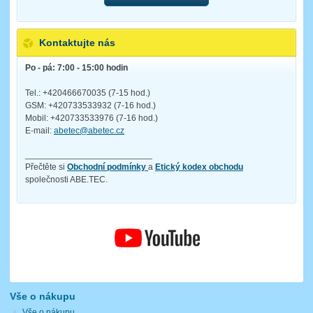
Kontaktujte nás
Po - pá: 7:00 - 15:00 hodin
Tel.: +420466670035 (7-15 hod.)
GSM: +420733533932 (7-16 hod.)
Mobil: +420733533976 (7-16 hod.)
E-mail:
abetec@abetec.cz
__________________________
Přečtěte si
Obchodní podmínky
a
Etický kodex obchodu
společnosti ABE.TEC.
Vše o nákupu
Vše o nákupu