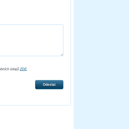
obních údajů
ZDE
.
Odeslat