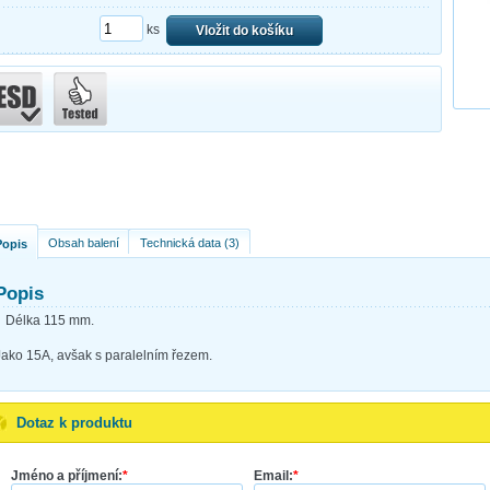
ks
Vložit do košíku
Obsah balení
Technická data (3)
Popis
Popis
Délka 115 mm.
Jako 15A, avšak s paralelním řezem.
Dotaz k produktu
Jméno a příjmení:
*
Email:
*