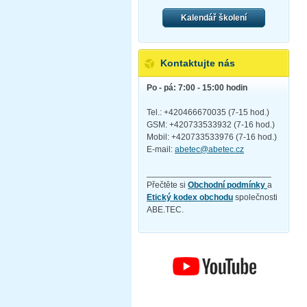
Kalendář školení
Kontaktujte nás
Po - pá: 7:00 - 15:00 hodin
Tel.: +420466670035 (7-15 hod.)
GSM: +420733533932 (7-16 hod.)
Mobil: +420733533976 (7-16 hod.)
E-mail:
abetec@abetec.cz
__________________________
Přečtěte si
Obchodní podmínky
a
Etický kodex obchodu
společnosti
ABE.TEC.