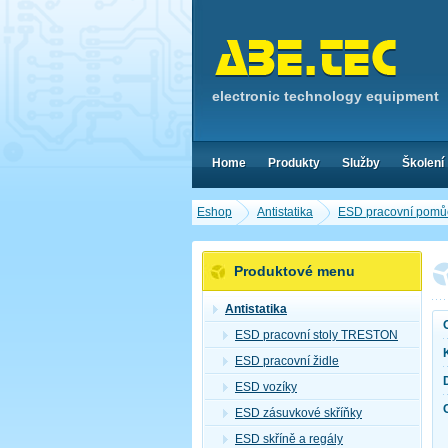
electronic technology equipment
Home
Produkty
Služby
Školení
Eshop
Antistatika
ESD pracovní pomů
Produktové menu
Antistatika
ESD pracovní stoly TRESTON
ESD pracovní židle
ESD vozíky
ESD zásuvkové skříňky
ESD skříně a regály