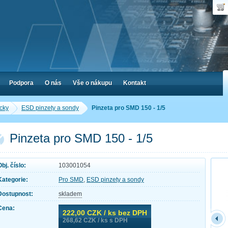
Uživ
Nák
Poč
Hes
Cen
Zap
Podpora
O nás
Vše o nákupu
Kontakt
cky
ESD pinzety a sondy
Pinzeta pro SMD 150 - 1/5
Pinzeta pro SMD 150 - 1/5
Obj. číslo:
103001054
Kategorie:
Pro SMD
,
ESD pinzety a sondy
Dostupnost:
skladem
Cena:
222,00
CZK / ks bez DPH
268,62
CZK / ks s DPH