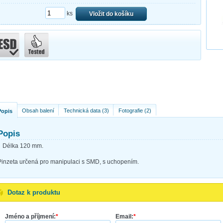
ks
Vložit do košíku
Obsah balení
Technická data (3)
Fotografie (2)
Popis
Popis
Délka 120 mm.
Pinzeta určená pro manipulaci s SMD, s uchopením.
Dotaz k produktu
Jméno a příjmení:
*
Email:
*