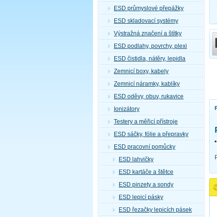
ESD průmyslové přepážky
ESD skladovací systémy
Výstražná značení a štítky
ESD podlahy, povrchy, plexi
ESD čistidla, nátěry, lepidla
Zemnicí boxy, kabely
Zemnicí náramky, kablíky
ESD oděvy, obuv, rukavice
Ionizátory
Testery a měřicí přístroje
ESD sáčky, fólie a přepravky
ESD pracovní pomůcky
ESD lahvičky
ESD kartáče a štětce
ESD pinzety a sondy
ESD lepicí pásky
ESD řezačky lepicích pásek