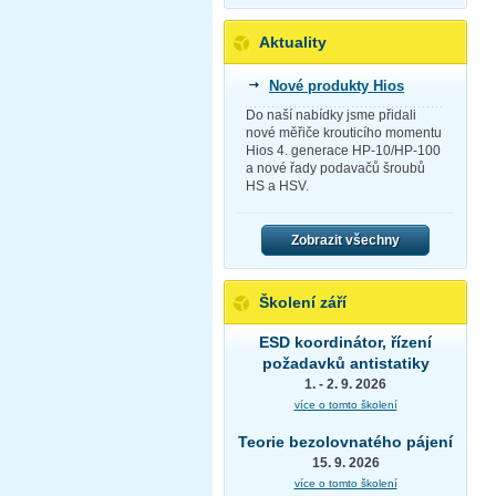
Aktuality
Nové produkty Hios
Do naší nabídky jsme přidali
nové měřiče krouticího momentu
Hios 4. generace HP-10/HP-100
a nové řady podavačů šroubů
HS a HSV.
Zobrazit všechny
Školení září
ESD koordinátor, řízení
požadavků antistatiky
1. - 2. 9. 2026
více o tomto školení
Teorie bezolovnatého pájení
15. 9. 2026
více o tomto školení