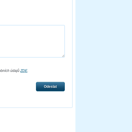
obních údajů
ZDE
.
Odeslat