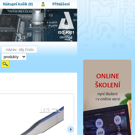
Nákupní košík (0)
Přihlášení
atel:
upní košík je momentálně prázdný.
et produktů:
0
lo:
Obsah košíku
a celkem:
0,00 CZK
omenuté heslo
Nová registrace
Přihlásit