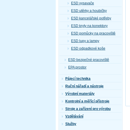
ESD vysavače
ESD utěrky a houbičky
ESD kancelářské potřeby
ESD kryty na konektory
ESD pomůcky na pracoviště
ESD lupy a lampy
ESD odpadkové koše
ESD bezpečné pracoviště
EPA prostor
Pájecí technika
Ruční nářadí a nástroje
Výrobní materiály
Kontrolní a měřící přístroje
Stroje a zařízení pro výrobu
Vzdělávání
Služby