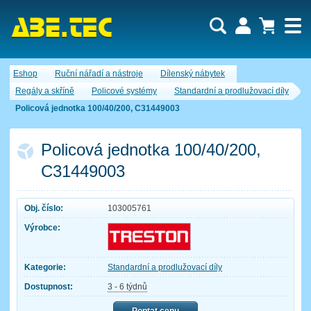
Uživatel:
Nákupní košík je momentálně prázdný.
Eshop
Ruční nářadí a nástroje
Dílenský nábytek
Počet produktů:
0
Heslo:
Obsah košíku
Regály a skříně
Policové systémy
Standardní a prodlužovací díly
Cena celkem:
0,00 CZK
Policová jednotka 100/40/200, C31449003
Zapomenuté heslo
Nová registrace
Přihlásit
Policová jednotka 100/40/200,
C31449003
Obj. číslo:
103005761
Výrobce:
Kategorie:
Standardní a prodlužovací díly
Dostupnost:
3 - 6 týdnů