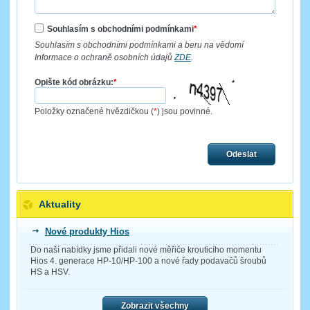
Souhlasím s obchodními podmínkami
*
Souhlasím s obchodními podmínkami a beru na vědomí
Informace o ochraně osobních údajů
ZDE
.
Opište kód obrázku:
*
Položky označené hvězdičkou (
*
) jsou povinné.
Odeslat
Aktuality
Nové produkty Hios
Do naší nabídky jsme přidali nové měřiče krouticího momentu
Hios 4. generace HP-10/HP-100 a nové řady podavačů šroubů
HS a HSV.
Zobrazit všechny