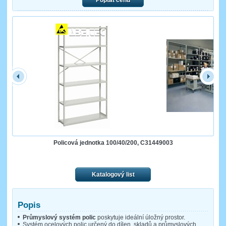
Poptat cenu
Policová jednotka 100/40/200, C31449003
Katalogový list
Popis
Průmyslový systém polic
poskytuje ideální úložný prostor.
Systém ocelových polic určený do dílen, skladů a průmyslových