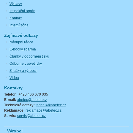
Výstavy
Inspekční orgán
Kontakt
Interní zóna
Zajímavé odkazy
Nákupní rádce
E-booky zdarma
Články v odborném tisku
Odborné vysvětlivky
Značky a výrobci
Videa
Kontakty
Telefon:
+420 466 670 035
E-mail:
abetec@abetec.cz
Technické dotazy:
technik@abetec.cz
Reklamace:
reklamace@abetec.cz
Servis:
servis@abetec.cz
Výrobci