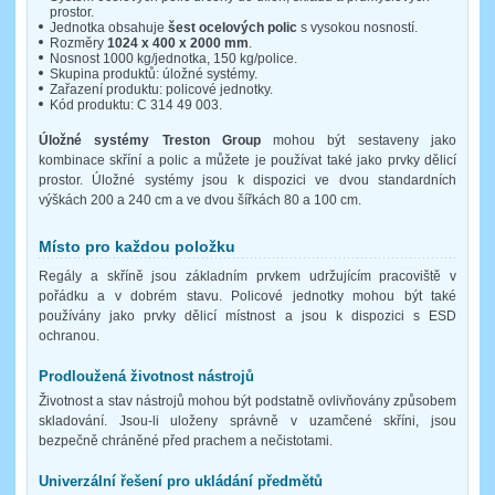
prostor.
Jednotka obsahuje
šest ocelových polic
s vysokou nosností.
Rozměry
1024 x 400 x 2000 mm
.
Nosnost 1000 kg/jednotka, 150 kg/police.
Skupina produktů: úložné systémy.
Zařazení produktu: policové jednotky.
Kód produktu: C 314 49 003.
Úložné systémy Treston Group
mohou být sestaveny jako
kombinace skříní a polic a můžete je používat také jako prvky dělicí
prostor. Úložné systémy jsou k dispozici ve dvou standardních
výškách 200 a 240 cm a ve dvou šířkách 80 a 100 cm.
Místo pro každou položku
Regály a skříně jsou základním prvkem udržujícím pracoviště v
pořádku a v dobrém stavu. Policové jednotky mohou být také
používány jako prvky dělicí místnost a jsou k dispozici s ESD
ochranou.
Prodloužená životnost nástrojů
Životnost a stav nástrojů mohou být podstatně ovlivňovány způsobem
skladování. Jsou-li uloženy správně v uzamčené skříni, jsou
bezpečně chráněné před prachem a nečistotami.
Univerzální řešení pro ukládání předmětů