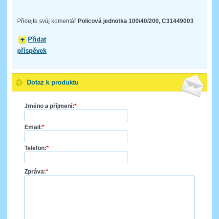
Přidejte svůj komentář
Policová jednotka 100/40/200, C31449003
Přidat
příspěvek
Dotaz k produktu
Jméno a příjmení:
*
Email:
*
Telefon:
*
Zpráva:
*