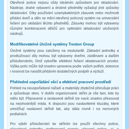
Otevřené police nejsou vždy ideálním způsobem pro skladování.
Nástroje, drahé vybavení a drobné předměty vyžadují jiné způsoby
skladování. Díky používání uzamykatelných zásuvek nebo možnosti
přidání dveří a stěn se mění otevřený policový systém na univerzální
řešení pro ukládání těchto předmětů. Zásuvky mohou být vybaveny
různými kombinacemi děličů pro optimální skladování uložených
nástrojů.
Modifikovatelné úložné systémy Treston Group
Úložné systémy jsou založeny na modularitě. Základní jednotky a
prodlužovací díly mohou být vybaveny dveřmi, zástěnami a dalším
příslušenstvím, čímž vytvoříte efektivní řešení skladovacích prostor.
Výška polic může být snadno upravena podle vašich potřeb, dokonce
i nosnost lze navýšit přidáním dodatečných podpěr a výztuží.
Přehledné uspořádání věcí a efektivní pracovní prostředí
Pohled na neuspořádané nářadí a materiály zbytečně přerušuje práci
a způsobuje stres. V dobře organizované skříni je vše tam, kde by
mělo být. Připravené a sestavené skříně lze navíc snadno přesouvat
na nejvhodnější místa. K dispozici jsou nastavitelné kluzáky, které
umožňují nastavení skříně tak, aby stála rovně i na nerovných
podlahách.
Pro výběr příslušenství ke skříním lze použít všechny police,
zásuvkové jednotky, perforované panely, výsuvné police, aj. o