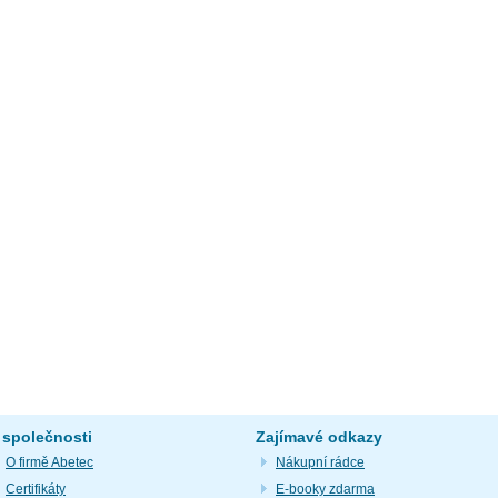
 společnosti
Zajímavé odkazy
O firmě Abetec
Nákupní rádce
Certifikáty
E-booky zdarma