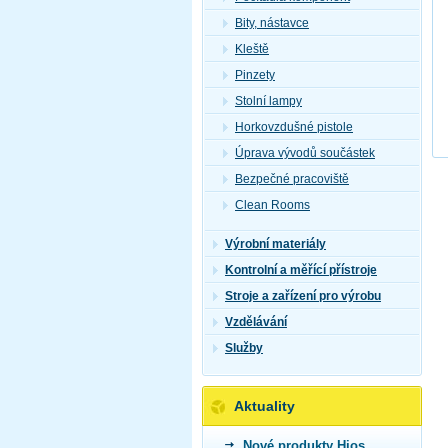
Bity, nástavce
Kleště
Pinzety
Stolní lampy
Horkovzdušné pistole
Úprava vývodů součástek
Bezpečné pracoviště
Clean Rooms
Výrobní materiály
Kontrolní a měřící přístroje
Stroje a zařízení pro výrobu
Vzdělávání
Služby
Aktuality
Nové produkty Hios