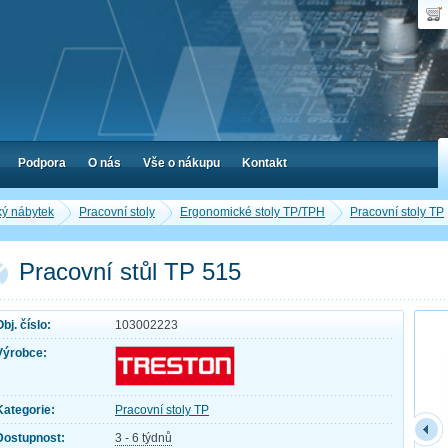
Uživ
Nák
Poč
Hes
Cen
Zap
Podpora
O nás
Vše o nákupu
Kontakt
ký nábytek
Pracovní stoly
Ergonomické stoly TP/TPH
Pracovní stoly TP
Pracovní stůl TP 515
Obj. číslo:
103002223
Výrobce:
Kategorie:
Pracovní stoly TP
Dostupnost:
3 - 6 týdnů