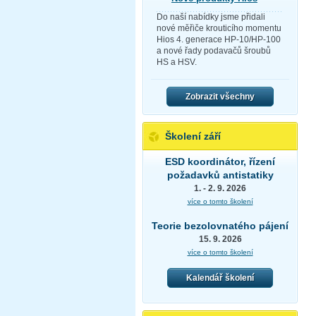
Do naší nabídky jsme přidali
nové měřiče krouticího momentu
Hios 4. generace HP-10/HP-100
a nové řady podavačů šroubů
HS a HSV.
Zobrazit všechny
Školení září
ESD koordinátor, řízení
požadavků antistatiky
1. - 2. 9. 2026
více o tomto školení
Teorie bezolovnatého pájení
15. 9. 2026
více o tomto školení
Kalendář školení