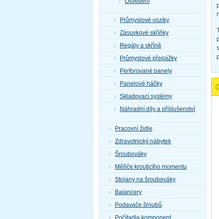
Osvětlení
Průmyslové vozíky
Zásuvkové skříňky
Regály a skříně
Průmyslové přepážky
Perforované panely
Panelové háčky
Skladovací systémy
Náhradní díly a příslušenství
Pracovní židle
Zdravotnický nábytek
Šroubováky
Měřiče krouticího momentu
Stojany na šroubováky
Balancery
Podavače šroubů
Počítadla komponent