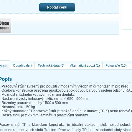
Poptat cenu
Obsah balení
Technická data (6)
Alternativní zboží (1)
Fotografie (10)
Popis
Popis
Pracovní stůl
navržený pro použití v moderním výrobním či montážním prostředí.
Ocelová konstrukce ošetřená práškovou epoxidovou barvou v šedém odstínu RA
Možnost snadného vybavení různými doplňky.
Nastavení výšky imbusovým klíčem mezi 650 - 900 mm.
Rozměry pracovní plochy 1500 x 500 mm.
Nosnost stolu 150 kg.
Každý standardní TP pracovní stůl je možné doplnit o liniové (TP-K) nebo rohové
Deska stolu je z 25 mm laminátu s plastovými hranami.
Pracovní stůl TP s klasickou konstrukcí je ideální základní stůl. nejjednodušš
sortimentu pracovních stolů Treston. Pracovní stoly TP jsou standardní stoly, vho