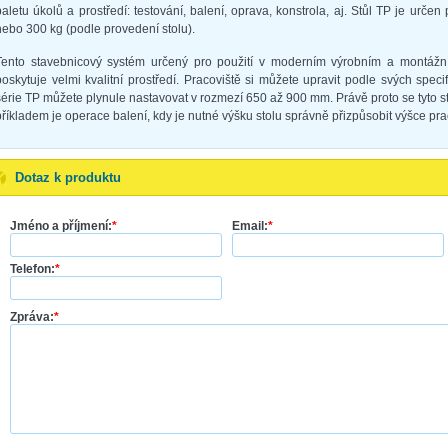
paletu úkolů a prostředí: testování, balení, oprava, konstrola, aj. Stůl TP je urč
nebo 300 kg (podle provedení stolu).
Tento stavebnicový systém určený pro použití v moderním výrobním a montážním
poskytuje velmi kvalitní prostředí. Pracoviště si můžete upravit podle svých spe
série TP můžete plynule nastavovat v rozmezí 650 až 900 mm. Právě proto se tyto st
příkladem je operace balení, kdy je nutné výšku stolu správně přizpůsobit výšce pr
Dotaz k produktu
Jméno a příjmení:
*
Email:
*
Telefon:
*
Zpráva:
*