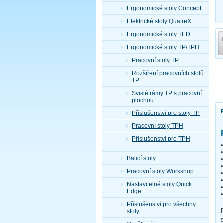
Ergonomické stoly Concept
Elektrické stoly QuatreX
Ergonomické stoly TED
Ergonomické stoly TP/TPH
Pracovní stoly TP
Rozšíření pracovních stolů
TP
Svislé rámy TP s pracovní
plochou
Příslušenství pro stoly TP
Pracovní stoly TPH
Příslušenství pro TPH
Balicí stoly
Pracovní stoly Workshop
Nastavitelné stoly Quick
Edge
Příslušenství pro všechny
stoly