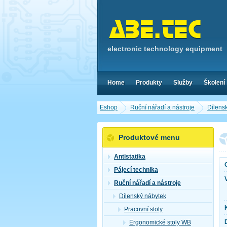
electronic technology equipment
Home
Produkty
Služby
Školení
Eshop
Ruční nářadí a nástroje
Dílens
Produktové menu
Antistatika
Pájecí technika
Ruční nářadí a nástroje
Dílenský nábytek
Pracovní stoly
Ergonomické stoly WB