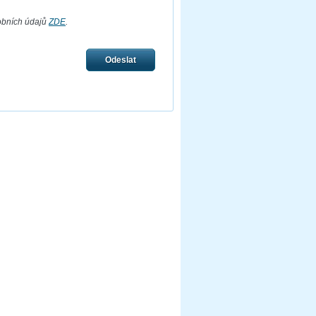
obních údajů
ZDE
.
Odeslat