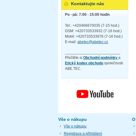
Kontaktujte nás
Po - pá: 7:00 - 15:00 hodin
Tel.: +420466670035 (7-15 hod.)
GSM: +420733533932 (7-16 hod.)
Mobil: +420733533976 (7-16 hod.)
E-mail:
abetec@abetec.cz
__________________________
Přečtěte si
Obchodní podmínky
a
Etický kodex obchodu
společnosti
ABE.TEC.
Vše o nákupu
O
Vše o nákupu
Registrace a přihlášení