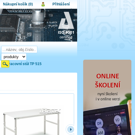
Nákupní košík (0)
Přihlášení
atel:
upní košík je momentálně prázdný.
et produktů:
0
lo:
Obsah košíku
a celkem:
0,00 CZK
omenuté heslo
Nová registrace
Přihlásit
Pracovní stůl TP 515