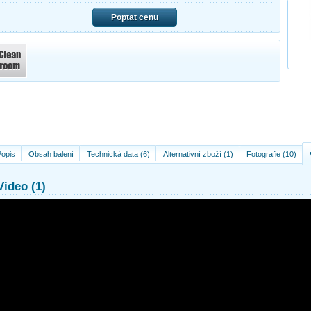
Poptat cenu
Popis
Obsah balení
Technická data (6)
Alternativní zboží (1)
Fotografie (10)
Video (1)