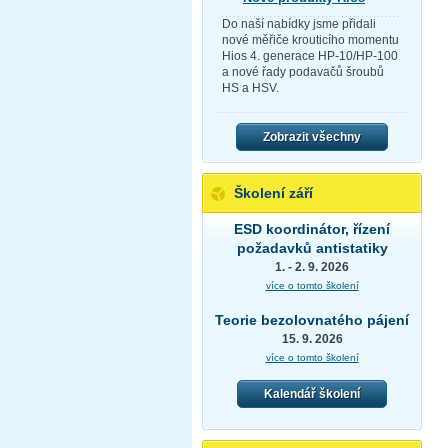
Do naší nabídky jsme přidali
nové měřiče krouticího momentu
Hios 4. generace HP-10/HP-100
a nové řady podavačů šroubů
HS a HSV.
Zobrazit všechny
Školení září
ESD koordinátor, řízení
požadavků antistatiky
1. - 2. 9. 2026
více o tomto školení
Teorie bezolovnatého pájení
15. 9. 2026
více o tomto školení
Kalendář školení