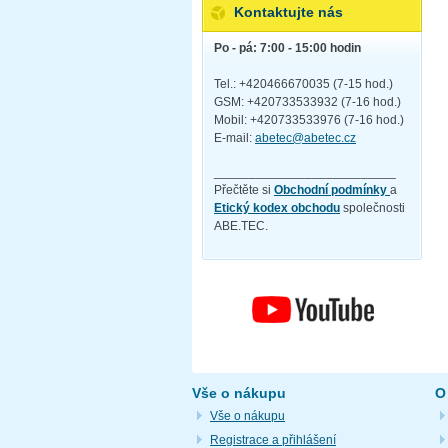
Kontaktujte nás
Po - pá: 7:00 - 15:00 hodin
Tel.: +420466670035 (7-15 hod.)
GSM: +420733533932 (7-16 hod.)
Mobil: +420733533976 (7-16 hod.)
E-mail:
abetec@abetec.cz
__________________________
Přečtěte si
Obchodní podmínky
a
Etický kodex obchodu
společnosti
ABE.TEC.
Vše o nákupu
O
Vše o nákupu
Registrace a přihlášení