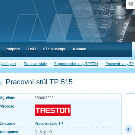
Uživ
Nák
Poč
Hes
Cen
Zap
Podpora
O nás
Vše o nákupu
Kontakt
ký nábytek
Pracovní stoly
Ergonomické stoly TP/TPH
Pracovní stoly TP
Pracovní stůl TP 515
Obj. číslo:
103002223
Výrobce:
Kategorie:
Pracovní stoly TP
Dostupnost:
3 - 6 týdnů