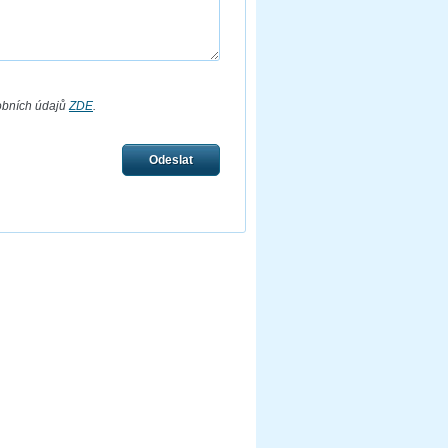
obních údajů
ZDE
.
Odeslat