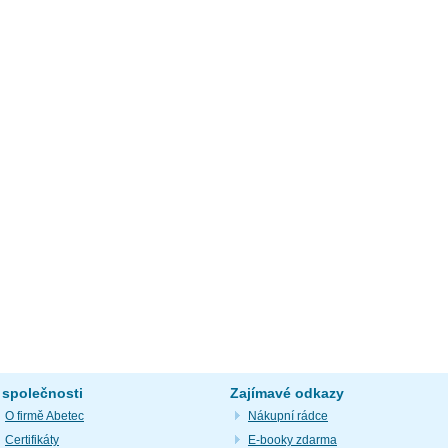
 společnosti
Zajímavé odkazy
O firmě Abetec
Nákupní rádce
Certifikáty
E-booky zdarma