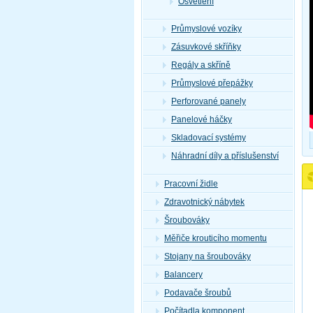
Osvětlení
Průmyslové vozíky
Zásuvkové skříňky
Regály a skříně
Průmyslové přepážky
Perforované panely
Panelové háčky
Skladovací systémy
Náhradní díly a příslušenství
Pracovní židle
Zdravotnický nábytek
Šroubováky
Měřiče krouticího momentu
Stojany na šroubováky
Balancery
Podavače šroubů
Počítadla komponent