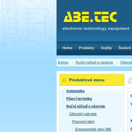
electronic technology equipment
Home
Produkty
Služby
Školení
Eshop
Ruční nářadí a nástroje
Dílens
Produktové menu
Antistatika
Pájecí technika
Ruční nářadí a nástroje
Dílenský nábytek
Pracovní stoly
Ergonomické stoly WB