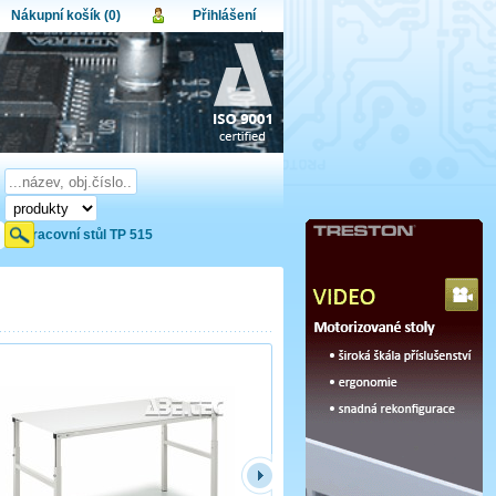
Nákupní košík (0)
Přihlášení
atel:
upní košík je momentálně prázdný.
et produktů:
0
lo:
Obsah košíku
a celkem:
0,00 CZK
omenuté heslo
Nová registrace
Přihlásit
Pracovní stůl TP 515