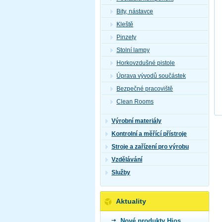
Bity, nástavce
Kleště
Pinzety
Stolní lampy
Horkovzdušné pistole
Úprava vývodů součástek
Bezpečné pracoviště
Clean Rooms
Výrobní materiály
Kontrolní a měřící přístroje
Stroje a zařízení pro výrobu
Vzdělávání
Služby
Aktuality
Nové produkty Hios