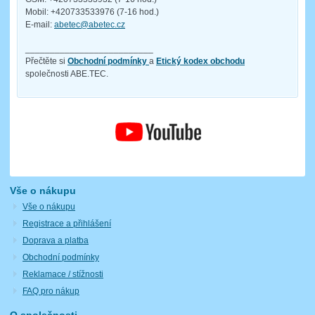
Mobil: +420733533976 (7-16 hod.)
E-mail:
abetec@abetec.cz
__________________________
Přečtěte si
Obchodní podmínky
a
Etický kodex obchodu
společnosti ABE.TEC.
Vše o nákupu
Vše o nákupu
Registrace a přihlášení
Doprava a platba
Obchodní podmínky
Reklamace / stížnosti
FAQ pro nákup