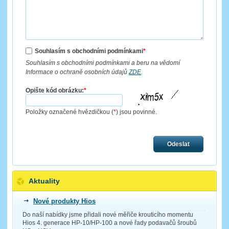
Souhlasím s obchodními podmínkami
*
Souhlasím s obchodními podmínkami a beru na vědomí
Informace o ochraně osobních údajů
ZDE
.
Opište kód obrázku:
*
Položky označené hvězdičkou (
*
) jsou povinné.
Odeslat
Aktuality
Nové produkty Hios
Do naší nabídky jsme přidali nové měřiče krouticího momentu
Hios 4. generace HP-10/HP-100 a nové řady podavačů šroubů