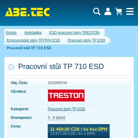
Uživatel:
Nákupní košík je momentálně prázdný.
Eshop
Antistatika
ESD pracovní stoly TRESTON
Počet produktů:
0
Heslo:
Obsah košíku
Ergonomické stoly TP/TPH ESD
Pracovní stoly TP ESD
Cena celkem:
0,00 CZK
Pracovní stůl TP 710 ESD
Zapomenuté heslo
Nová registrace
Přihlásit
Pracovní stůl TP 710 ESD
Obj. číslo:
101000534
Výrobce:
Kategorie:
Pracovní stoly TP ESD
Dostupnost:
3 - 6 týdnů
Cena:
11 469,00
CZK / ks bez DPH
13 877,49
CZK / ks s DPH