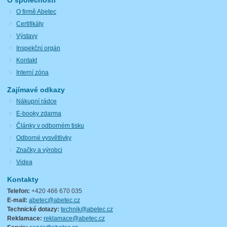
O společnosti
O firmě Abetec
Certifikáty
Výstavy
Inspekční orgán
Kontakt
Interní zóna
Zajímavé odkazy
Nákupní rádce
E-booky zdarma
Články v odborném tisku
Odborné vysvětlivky
Značky a výrobci
Videa
Kontakty
Telefon:
+420 466 670 035
E-mail:
abetec@abetec.cz
Technické dotazy:
technik@abetec.cz
Reklamace:
reklamace@abetec.cz