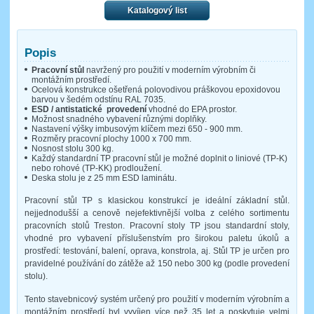
Katalogový list
Popis
Pracovní stůl
navržený pro použití v moderním výrobním či
montážním prostředí.
Ocelová konstrukce ošetřená polovodivou práškovou epoxidovou
barvou v šedém odstínu RAL 7035.
ESD / antistatické provedení
vhodné do EPA prostor.
Možnost snadného vybavení různými doplňky.
Nastavení výšky imbusovým klíčem mezi 650 - 900 mm.
Rozměry pracovní plochy 1000 x 700 mm.
Nosnost stolu 300 kg.
Každý standardní TP pracovní stůl je možné doplnit o liniové (TP-K)
nebo rohové (TP-KK) prodloužení.
Deska stolu je z 25 mm ESD laminátu.
Pracovní stůl TP s klasickou konstrukcí je ideální základní stůl.
nejjednodušší a cenově nejefektivnější volba z celého sortimentu
pracovních stolů Treston. Pracovní stoly TP jsou standardní stoly,
vhodné pro vybavení příslušenstvím pro širokou paletu úkolů a
prostředí: testování, balení, oprava, konstrola, aj. Stůl TP je určen pro
pravidelné používání do zátěže až 150 nebo 300 kg (podle provedení
stolu).
Tento stavebnicový systém určený pro použití v moderním výrobním a
montážním prostředí byl vyvíjen více než 35 let a poskytuje velmi