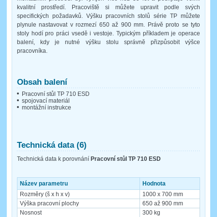
kvalitní prostředí. Pracoviště si můžete upravit podle svých
specifických požadavků. Výšku pracovních stolů série TP můžete
plynule nastavovat v rozmezí 650 až 900 mm. Právě proto se tyto
stoly hodí pro práci vsedě i vestoje. Typickým příkladem je operace
balení, kdy je nutné výšku stolu správně přizpůsobit výšce
pracovníka.
Obsah balení
Pracovní stůl TP 710 ESD
spojovací materiál
montážní instrukce
Technická data (6)
Technická data k porovnání
Pracovní stůl TP 710 ESD
Název parametru
Hodnota
Rozměry (š x h x v)
1000 x 700 mm
Výška pracovní plochy
650 až 900 mm
Nosnost
300 kg