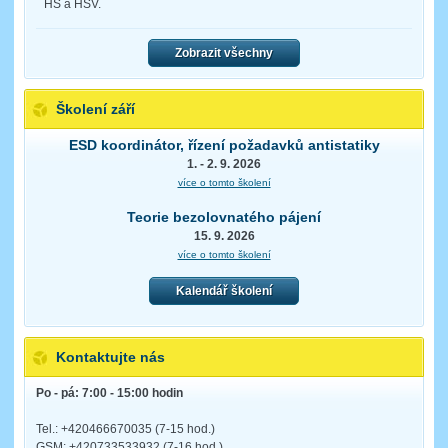
HS a HSV.
Zobrazit všechny
Školení září
ESD koordinátor, řízení požadavků antistatiky
1. - 2. 9. 2026
více o tomto školení
Teorie bezolovnatého pájení
15. 9. 2026
více o tomto školení
Kalendář školení
Kontaktujte nás
Po - pá: 7:00 - 15:00 hodin
Tel.: +420466670035 (7-15 hod.)
GSM: +420733533932 (7-16 hod.)