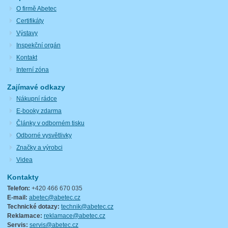
O firmě Abetec
Certifikáty
Výstavy
Inspekční orgán
Kontakt
Interní zóna
Zajímavé odkazy
Nákupní rádce
E-booky zdarma
Články v odborném tisku
Odborné vysvětlivky
Značky a výrobci
Videa
Kontakty
Telefon:
+420 466 670 035
E-mail:
abetec@abetec.cz
Technické dotazy:
technik@abetec.cz
Reklamace:
reklamace@abetec.cz
Servis:
servis@abetec.cz