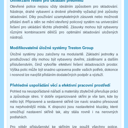
Univerzální řešení pro ukládání předmětů
Otevřené police nejsou vždy ideálním způsobem pro skladování.
Nástroje, drahé vybavení a drobné předměty vyžadují jiné způsoby
skladování. Díky používání uzamykatelných zásuvek nebo možnosti
přidání dveří a stěn se mění otevřený policový systém na univerzální
řešení pro ukládání těchto předmětů. Zásuvky mohou být vybaveny
různými kombinacemi děličů pro optimální skladování uložených
nástrojů.
Modifikovatelné úložné systémy Treston Group
Úložné systémy jsou založeny na modularitě. Základní jednotky a
prodlužovací díly mohou být vybaveny dveřmi, zástěnami a dalším
příslušenstvím, čímž vytvoříte efektivní řešení skladovacích prostor.
Výška polic může být snadno upravena podle vašich potřeb, dokonce
i nosnost lze navýšit přidáním dodatečných podpěr a výztuží.
Přehledné uspořádání věcí a efektivní pracovní prostředí
Pohled na neuspořádané nářadí a materiály zbytečně přerušuje práci
a způsobuje stres. V dobře organizované skříni je vše tam, kde by
mělo být. Připravené a sestavené skříně lze navíc snadno přesouvat
na nejvhodnější místa. K dispozici jsou nastavitelné kluzáky, které
umožňují nastavení skříně tak, aby stála rovně i na nerovných
podlahách.
Pro výběr příslušenství ke skříním lze použít všechny police,