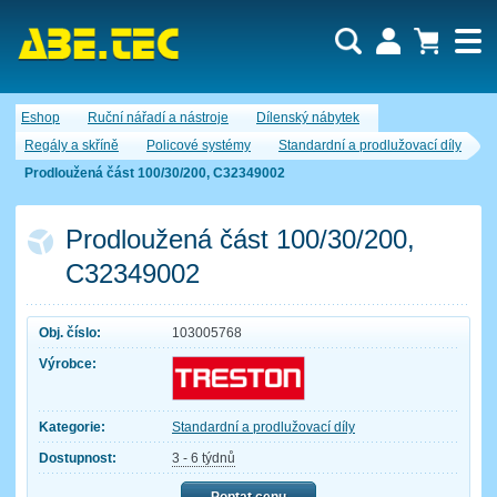
Uživatel:
Nákupní košík je momentálně prázdný.
Eshop
Ruční nářadí a nástroje
Dílenský nábytek
Počet produktů:
0
Heslo:
Obsah košíku
Regály a skříně
Policové systémy
Standardní a prodlužovací díly
Cena celkem:
0,00 CZK
Prodloužená část 100/30/200, C32349002
Zapomenuté heslo
Nová registrace
Přihlásit
Prodloužená část 100/30/200,
C32349002
Obj. číslo:
103005768
Výrobce:
Kategorie:
Standardní a prodlužovací díly
Dostupnost:
3 - 6 týdnů