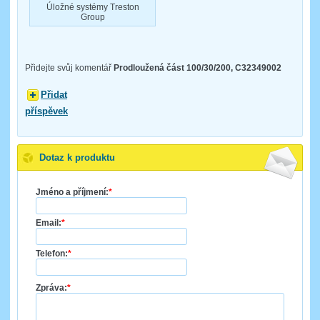
Úložné systémy Treston
Group
Přidejte svůj komentář
Prodloužená část 100/30/200, C32349002
Přidat
příspěvek
Dotaz k produktu
Jméno a příjmení:
*
Email:
*
Telefon:
*
Zpráva:
*