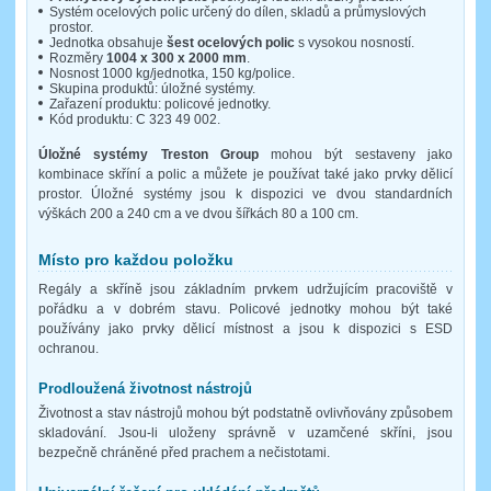
Systém ocelových polic určený do dílen, skladů a průmyslových
prostor.
Jednotka obsahuje
šest ocelových polic
s vysokou nosností.
Rozměry
1004 x 300 x 2000 mm
.
Nosnost 1000 kg/jednotka, 150 kg/police.
Skupina produktů: úložné systémy.
Zařazení produktu: policové jednotky.
Kód produktu: C 323 49 002.
Úložné systémy Treston Group
mohou být sestaveny jako
kombinace skříní a polic a můžete je používat také jako prvky dělicí
prostor. Úložné systémy jsou k dispozici ve dvou standardních
výškách 200 a 240 cm a ve dvou šířkách 80 a 100 cm.
Místo pro každou položku
Regály a skříně jsou základním prvkem udržujícím pracoviště v
pořádku a v dobrém stavu. Policové jednotky mohou být také
používány jako prvky dělicí místnost a jsou k dispozici s ESD
ochranou.
Prodloužená životnost nástrojů
Životnost a stav nástrojů mohou být podstatně ovlivňovány způsobem
skladování. Jsou-li uloženy správně v uzamčené skříni, jsou
bezpečně chráněné před prachem a nečistotami.