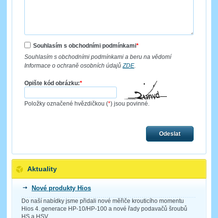
Souhlasím s obchodními podmínkami
*
Souhlasím s obchodními podmínkami a beru na vědomí
Informace o ochraně osobních údajů
ZDE
.
Opište kód obrázku:
*
Položky označené hvězdičkou (
*
) jsou povinné.
Odeslat
Aktuality
Nové produkty Hios
Do naší nabídky jsme přidali nové měřiče krouticího momentu
Hios 4. generace HP-10/HP-100 a nové řady podavačů šroubů
HS a HSV.