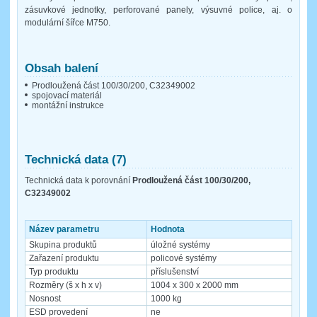
zásuvkové jednotky, perforované panely, výsuvné police, aj. o
modulární šířce M750.
Obsah balení
Prodloužená část 100/30/200, C32349002
spojovací materiál
montážní instrukce
Technická data (7)
Technická data k porovnání
Prodloužená část 100/30/200,
C32349002
Název parametru
Hodnota
Skupina produktů
úložné systémy
Zařazení produktu
policové systémy
Typ produktu
příslušenství
Rozměry (š x h x v)
1004 x 300 x 2000 mm
Nosnost
1000 kg
ESD provedení
ne