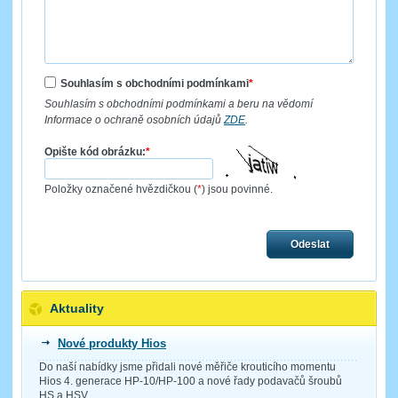
Souhlasím s obchodními podmínkami
*
Souhlasím s obchodními podmínkami a beru na vědomí
Informace o ochraně osobních údajů
ZDE
.
Opište kód obrázku:
*
Položky označené hvězdičkou (
*
) jsou povinné.
Odeslat
Aktuality
Nové produkty Hios
Do naší nabídky jsme přidali nové měřiče krouticího momentu
Hios 4. generace HP-10/HP-100 a nové řady podavačů šroubů
HS a HSV.