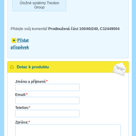
Úložné systémy Treston
Group
Přidejte svůj komentář
Prodloužená část 100/40/240, C32449004
Přidat
příspěvek
Dotaz k produktu
Jméno a příjmení:
*
Email:
*
Telefon:
*
Zpráva:
*