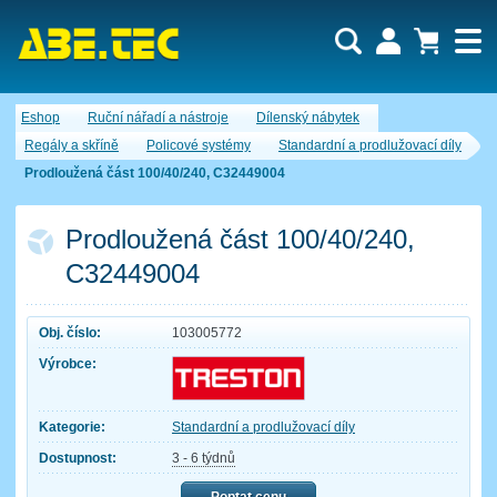
Uživatel:
Nákupní košík je momentálně prázdný.
Eshop
Ruční nářadí a nástroje
Dílenský nábytek
Počet produktů:
0
Heslo:
Obsah košíku
Regály a skříně
Policové systémy
Standardní a prodlužovací díly
Cena celkem:
0,00 CZK
Prodloužená část 100/40/240, C32449004
Zapomenuté heslo
Nová registrace
Přihlásit
Prodloužená část 100/40/240,
C32449004
Obj. číslo:
103005772
Výrobce:
Kategorie:
Standardní a prodlužovací díly
Dostupnost:
3 - 6 týdnů