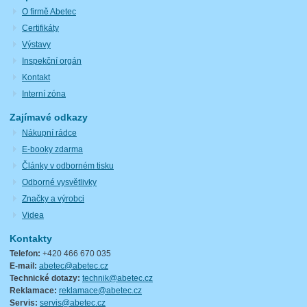
O firmě Abetec
Certifikáty
Výstavy
Inspekční orgán
Kontakt
Interní zóna
Zajímavé odkazy
Nákupní rádce
E-booky zdarma
Články v odborném tisku
Odborné vysvětlivky
Značky a výrobci
Videa
Kontakty
Telefon:
+420 466 670 035
E-mail:
abetec@abetec.cz
Technické dotazy:
technik@abetec.cz
Reklamace:
reklamace@abetec.cz
Servis:
servis@abetec.cz