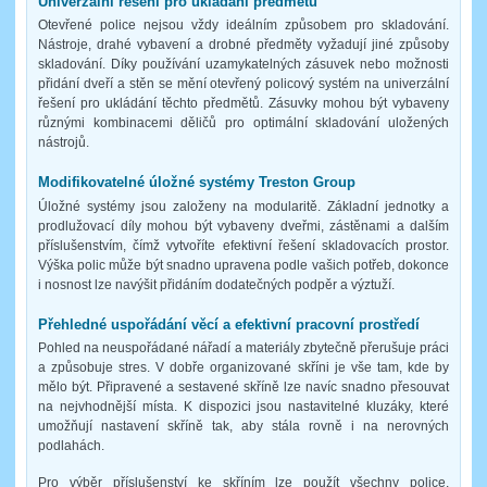
Univerzální řešení pro ukládání předmětů
Otevřené police nejsou vždy ideálním způsobem pro skladování.
Nástroje, drahé vybavení a drobné předměty vyžadují jiné způsoby
skladování. Díky používání uzamykatelných zásuvek nebo možnosti
přidání dveří a stěn se mění otevřený policový systém na univerzální
řešení pro ukládání těchto předmětů. Zásuvky mohou být vybaveny
různými kombinacemi děličů pro optimální skladování uložených
nástrojů.
Modifikovatelné úložné systémy Treston Group
Úložné systémy jsou založeny na modularitě. Základní jednotky a
prodlužovací díly mohou být vybaveny dveřmi, zástěnami a dalším
příslušenstvím, čímž vytvoříte efektivní řešení skladovacích prostor.
Výška polic může být snadno upravena podle vašich potřeb, dokonce
i nosnost lze navýšit přidáním dodatečných podpěr a výztuží.
Přehledné uspořádání věcí a efektivní pracovní prostředí
Pohled na neuspořádané nářadí a materiály zbytečně přerušuje práci
a způsobuje stres. V dobře organizované skříni je vše tam, kde by
mělo být. Připravené a sestavené skříně lze navíc snadno přesouvat
na nejvhodnější místa. K dispozici jsou nastavitelné kluzáky, které
umožňují nastavení skříně tak, aby stála rovně i na nerovných
podlahách.
Pro výběr příslušenství ke skříním lze použít všechny police,