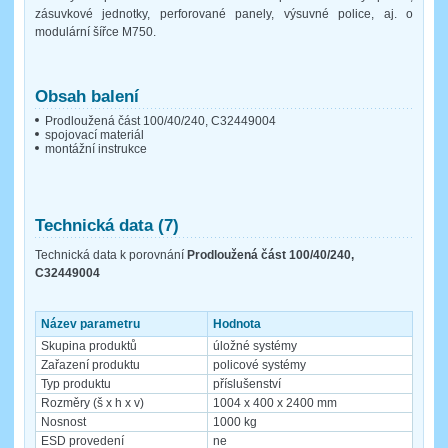
zásuvkové jednotky, perforované panely, výsuvné police, aj. o
modulární šířce M750.
Obsah balení
Prodloužená část 100/40/240, C32449004
spojovací materiál
montážní instrukce
Technická data (7)
Technická data k porovnání
Prodloužená část 100/40/240,
C32449004
Název parametru
Hodnota
Skupina produktů
úložné systémy
Zařazení produktu
policové systémy
Typ produktu
příslušenství
Rozměry (š x h x v)
1004 x 400 x 2400 mm
Nosnost
1000 kg
ESD provedení
ne