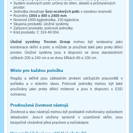
Systém ocelových polic určený do dílen, skladů a průmyslových
prostor.
Jednotka obsahuje
šest ocelových polic
s vysokou nosností.
Rozměry
1004 x 400 x 2400 mm
.
Nosnost 1000 kg/jednotka, 150 kg/police.
Skupina produktů: úložné systémy.
Zařazení produktu: policové jednotky.
Kód produktu: C 324 49 004.
Úložné systémy Treston Group
mohou být sestaveny jako
kombinace skříní a polic a můžete je používat také jako prvky dělicí
prostor. Úložné systémy jsou k dispozici ve dvou standardních
výškách 200 a 240 cm a ve dvou šířkách 80 a 100 cm.
Místo pro každou položku
Regály a skříně jsou základním prvkem udržujícím pracoviště v
pořádku a v dobrém stavu. Policové jednotky mohou být také
používány jako prvky dělicí místnost a jsou k dispozici s ESD
ochranou.
Prodloužená životnost nástrojů
Životnost a stav nástrojů mohou být podstatně ovlivňovány způsobem
skladování. Jsou-li uloženy správně v uzamčené skříni, jsou
bezpečně chráněné před prachem a nečistotami.