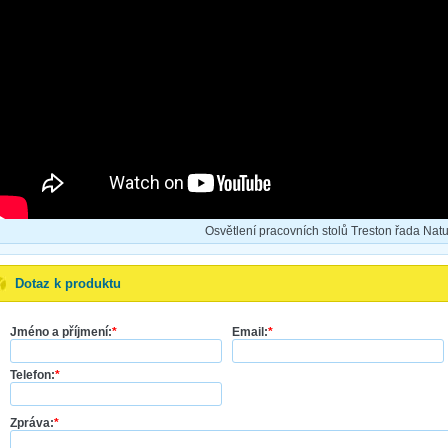
Osvětlení pracovních stolů Treston řada Natu
Dotaz k produktu
Jméno a příjmení:
*
Email:
*
Telefon:
*
Zpráva:
*