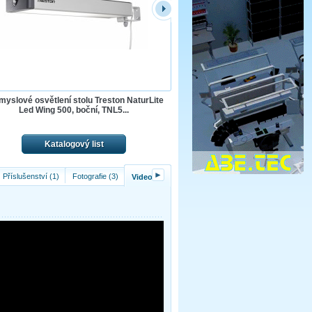
myslové osvětlení stolu Treston NaturLite
Led Wing 500, boční, TNL5...
Katalogový list
►
Příslušenství (1)
Fotografie (3)
Video (1)