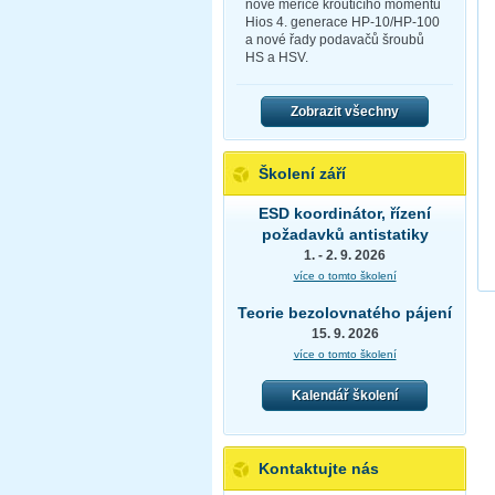
nové měřiče krouticího momentu
Hios 4. generace HP-10/HP-100
a nové řady podavačů šroubů
HS a HSV.
Zobrazit všechny
Školení září
ESD koordinátor, řízení
požadavků antistatiky
1. - 2. 9. 2026
více o tomto školení
Teorie bezolovnatého pájení
15. 9. 2026
více o tomto školení
Kalendář školení
Kontaktujte nás