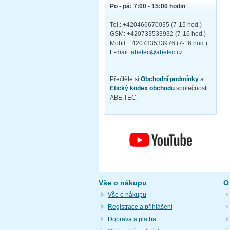
Po - pá: 7:00 - 15:00 hodin
Tel.: +420466670035 (7-15 hod.)
GSM: +420733533932 (7-16 hod.)
Mobil: +420733533976 (7-16 hod.)
E-mail:
abetec@abetec.cz
__________________________
Přečtěte si
Obchodní podmínky
a
Etický kodex obchodu
společnosti
ABE.TEC.
Vše o nákupu
O
Vše o nákupu
Registrace a přihlášení
Doprava a platba