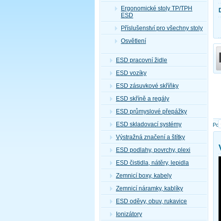
Ergonomické stoly TP/TPH
ESD
Příslušenství pro všechny stoly
Osvětlení
ESD pracovní židle
ESD vozíky
ESD zásuvkové skříňky
ESD skříně a regály
ESD průmyslové přepážky
ESD skladovací systémy
Pop
Výstražná značení a štítky
ESD podlahy, povrchy, plexi
ESD čistidla, nátěry, lepidla
Zemnicí boxy, kabely
Zemnicí náramky, kablíky
ESD oděvy, obuv, rukavice
Ionizátory