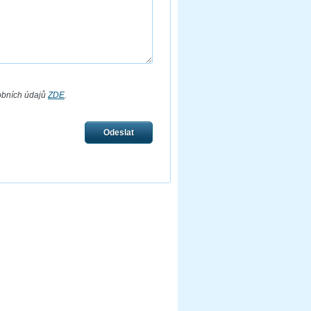
obních údajů
ZDE
.
Odeslat