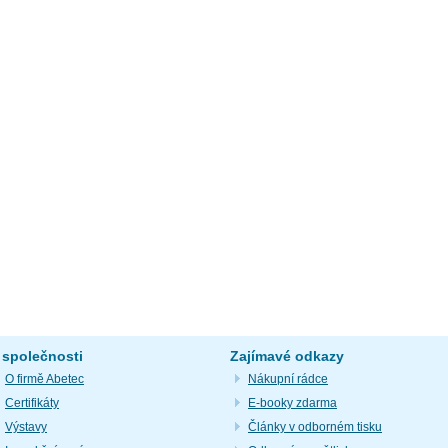
 společnosti
Zajímavé odkazy
O firmě Abetec
Nákupní rádce
Certifikáty
E-booky zdarma
Výstavy
Články v odborném tisku