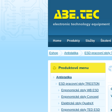
electronic technology equipment
Home
Produkty
Služby
Školení
Eshop
Antistatika
ESD pracovní stol
Produktové menu
Antistatika
ESD pracovní stoly TRESTON
Ergonomické stoly WB ESD
Ergonomické stoly Concept
Elektrické stoly QuatreX
Ergonomické stoly TED ESD