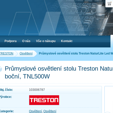
Uživ
Nák
Poč
Hes
Cen
Zap
Podpora
O nás
Vše o nákupu
Kontakt
y TRESTON
Osvětlení
Průmyslové osvětlení stolu Treston NaturLite Led 
Průmyslové osvětlení stolu Treston Natu
boční, TNL500W
Obj. číslo:
103006787
Výrobce:
Kategorie:
Osvětlení
,
Osvětlení