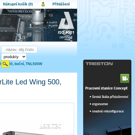
Nákupní košík (0)
Přihlášení
atel:
upní košík je momentálně prázdný.
et produktů:
0
lo:
Obsah košíku
a celkem:
0,00 CZK
omenuté heslo
Nová registrace
Přihlásit
Wing 500, boční, TNL500W
rLite Led Wing 500,