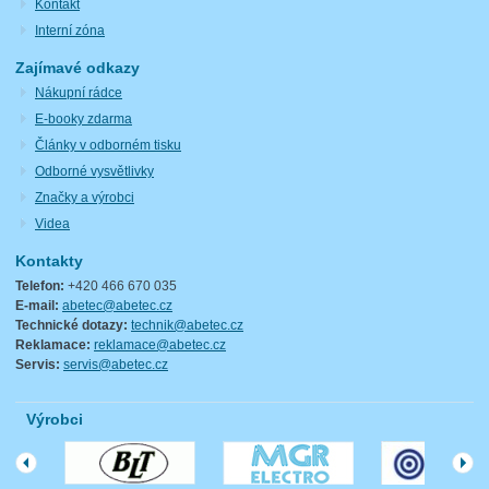
Kontakt
Interní zóna
Zajímavé odkazy
Nákupní rádce
E-booky zdarma
Články v odborném tisku
Odborné vysvětlivky
Značky a výrobci
Videa
Kontakty
Telefon:
+420 466 670 035
E-mail:
abetec@abetec.cz
Technické dotazy:
technik@abetec.cz
Reklamace:
reklamace@abetec.cz
Servis:
servis@abetec.cz
Výrobci