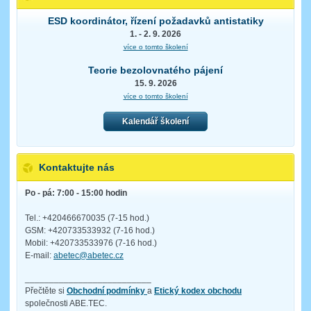
ESD koordinátor, řízení požadavků antistatiky
1. - 2. 9. 2026
více o tomto školení
Teorie bezolovnatého pájení
15. 9. 2026
více o tomto školení
Kalendář školení
Kontaktujte nás
Po - pá: 7:00 - 15:00 hodin
Tel.: +420466670035 (7-15 hod.)
GSM: +420733533932 (7-16 hod.)
Mobil: +420733533976 (7-16 hod.)
E-mail:
abetec@abetec.cz
__________________________
Přečtěte si
Obchodní podmínky
a
Etický kodex obchodu
společnosti ABE.TEC.