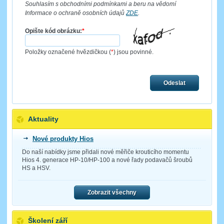
Souhlasím s obchodními podmínkami a beru na vědomí
Informace o ochraně osobních údajů
ZDE
.
Opište kód obrázku:
*
Položky označené hvězdičkou (
*
) jsou povinné.
Odeslat
Aktuality
Nové produkty Hios
Do naší nabídky jsme přidali nové měřiče krouticího momentu
Hios 4. generace HP-10/HP-100 a nové řady podavačů šroubů
HS a HSV.
Zobrazit všechny
Školení září