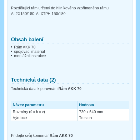
Rozdělující rám určený do hliníkového vzpřímeného rámu
AL2X150/180, ALXTPH 150/180.
Obsah balení
Rám AKK 70
spojovací materiál
montážní instrukce
Technická data (2)
Technická data k porovnání
Rám AKK 70
Název parametru
Hodnota
Rozměry (š x h x v)
730 x 540 mm
Výrobce
Treston
Přidejte svůj komentář
Rám AKK 70