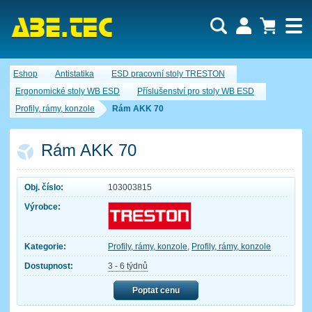
Uživatel:
Nákupní košík je momentálně prázdný.
Eshop
Antistatika
ESD pracovní stoly TRESTON
Počet produktů:
0
Heslo:
Obsah košíku
Ergonomické stoly WB ESD
Příslušenství pro stoly WB ESD
Cena celkem:
0,00 CZK
Profily, rámy, konzole
Rám AKK 70
Zapomenuté heslo
Nová registrace
Přihlásit
Rám AKK 70
Obj. číslo:
103003815
Výrobce:
Kategorie:
Profily, rámy, konzole
,
Profily, rámy, konzole
Dostupnost:
3 - 6 týdnů
Poptat cenu