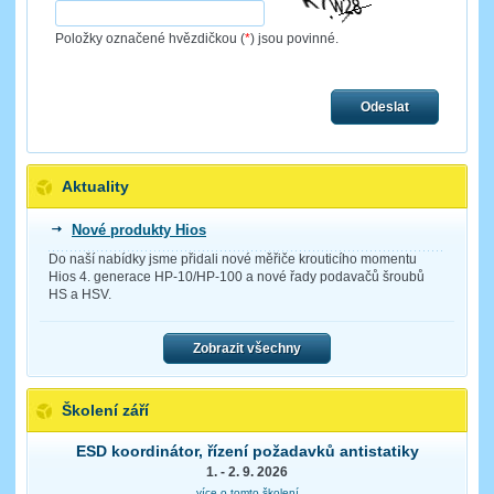
Položky označené hvězdičkou (
*
) jsou povinné.
Odeslat
Aktuality
Nové produkty Hios
Do naší nabídky jsme přidali nové měřiče krouticího momentu
Hios 4. generace HP-10/HP-100 a nové řady podavačů šroubů
HS a HSV.
Zobrazit všechny
Školení září
ESD koordinátor, řízení požadavků antistatiky
1. - 2. 9. 2026
více o tomto školení