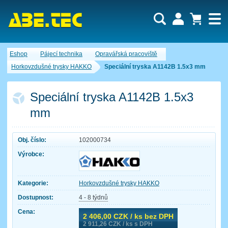
Uživatel:
Nákupní košík je momentálně prázdný.
Eshop
Pájecí technika
Opravářská pracoviště
Počet produktů:
0
Heslo:
Obsah košíku
Horkovzdušné trysky HAKKO
Speciální tryska A1142B 1.5x3 mm
Cena celkem:
0,00 CZK
Zapomenuté heslo
Nová registrace
Přihlásit
Speciální tryska A1142B 1.5x3
mm
Obj. číslo:
102000734
Výrobce:
Kategorie:
Horkovzdušné trysky HAKKO
Dostupnost:
4 - 8 týdnů
Cena:
2 406,00
CZK / ks bez DPH
2 911,26
CZK / ks s DPH