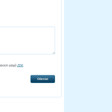
obních údajů
ZDE
.
Odeslat