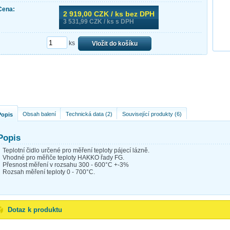
Cena:
2 919,00
CZK / ks bez DPH
3 531,99
CZK / ks s DPH
ks
Vložit do košíku
Obsah balení
Technická data (2)
Související produkty (6)
Popis
Popis
Teplotní čidlo určené pro měření teploty pájecí lázně.
Vhodné pro měřiče teploty HAKKO řady FG.
Přesnost měření v rozsahu 300 - 600°C +-3%
Rozsah měření teploty 0 - 700°C.
Dotaz k produktu