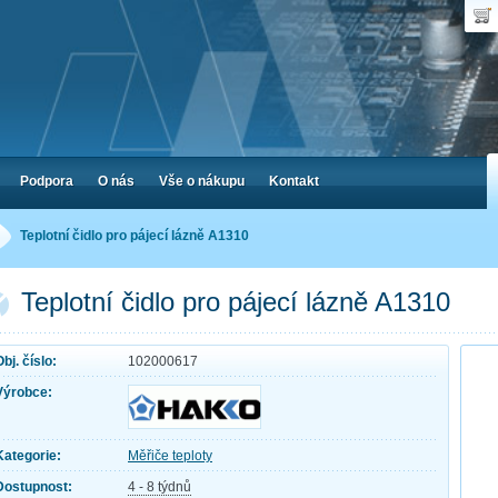
Uživ
Nák
Poč
Hes
Cen
Zap
Podpora
O nás
Vše o nákupu
Kontakt
Teplotní čidlo pro pájecí lázně A1310
Teplotní čidlo pro pájecí lázně A1310
Obj. číslo:
102000617
Výrobce:
Kategorie:
Měřiče teploty
Dostupnost:
4 - 8 týdnů