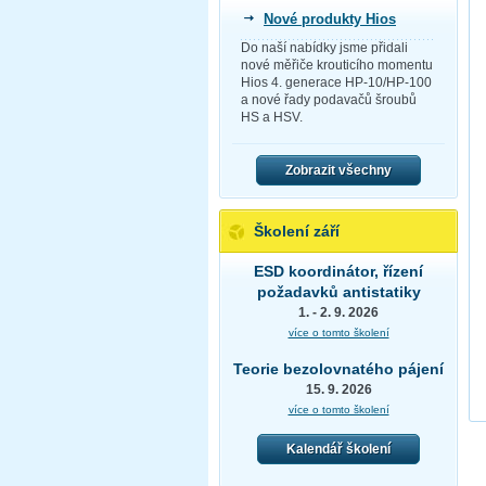
Nové produkty Hios
Do naší nabídky jsme přidali
nové měřiče krouticího momentu
Hios 4. generace HP-10/HP-100
a nové řady podavačů šroubů
HS a HSV.
Zobrazit všechny
Školení září
ESD koordinátor, řízení
požadavků antistatiky
1. - 2. 9. 2026
více o tomto školení
Teorie bezolovnatého pájení
15. 9. 2026
více o tomto školení
Kalendář školení