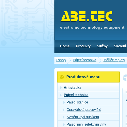
electronic technology equipment
Home
Produkty
Služby
Školení
Eshop
Pájecí technika
Měřiče teploty
Produktové menu
Antistatika
Pájecí technika
Pájecí stanice
Opravářská pracoviště
Systém krytí dusíkem
Pájecí mini selektivní vlny