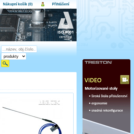
Nákupní košík (0)
Přihlášení
atel:
upní košík je momentálně prázdný.
et produktů:
0
lo:
Obsah košíku
a celkem:
0,00 CZK
omenuté heslo
Nová registrace
Přihlásit