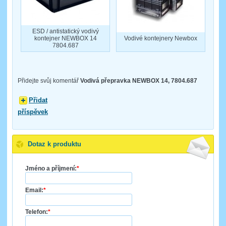
ESD / antistatický vodivý
kontejner NEWBOX 14
Vodivé kontejnery Newbox
7804.687
Přidejte svůj komentář
Vodivá přepravka NEWBOX 14, 7804.687
Přidat
příspěvek
Dotaz k produktu
Jméno a příjmení:
*
Email:
*
Telefon:
*