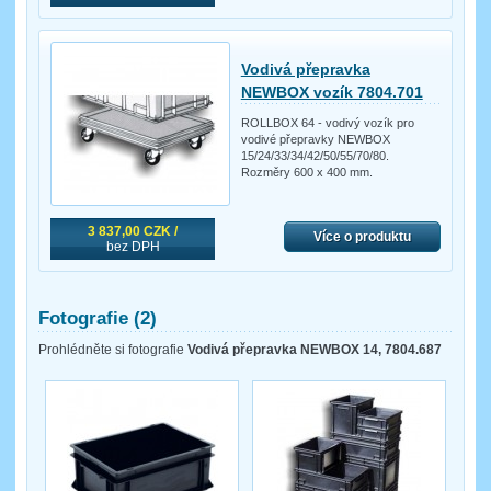
Vodivá přepravka
NEWBOX vozík 7804.701
ROLLBOX 64 - vodivý vozík pro
vodivé přepravky NEWBOX
15/24/33/34/42/50/55/70/80.
Rozměry 600 x 400 mm.
3 837,00 CZK /
Více o produktu
bez DPH
Fotografie (2)
Prohlédněte si fotografie
Vodivá přepravka NEWBOX 14, 7804.687