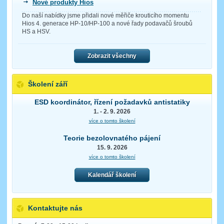
Nové produkty Hios
Do naší nabídky jsme přidali nové měřiče krouticího momentu
Hios 4. generace HP-10/HP-100 a nové řady podavačů šroubů
HS a HSV.
Zobrazit všechny
Školení září
ESD koordinátor, řízení požadavků antistatiky
1. - 2. 9. 2026
více o tomto školení
Teorie bezolovnatého pájení
15. 9. 2026
více o tomto školení
Kalendář školení
Kontaktujte nás