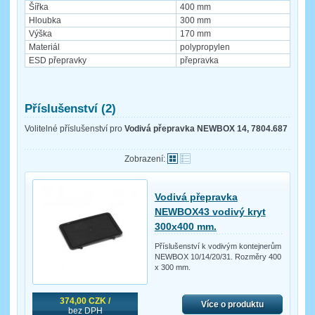
Šířka
400 mm
Hloubka
300 mm
Výška
170 mm
Materiál
polypropylen
ESD přepravky
přepravka
Příslušenství (2)
Volitelné příslušenství pro
Vodivá přepravka NEWBOX 14, 7804.687
Zobrazení:
Vodivá přepravka
NEWBOX43 vodivý kryt
300x400 mm.
Příslušenství k vodivým kontejnerům
NEWBOX 10/14/20/31. Rozměry 400
x 300 mm.
374,00 CZK /
Více o produktu
bez DPH