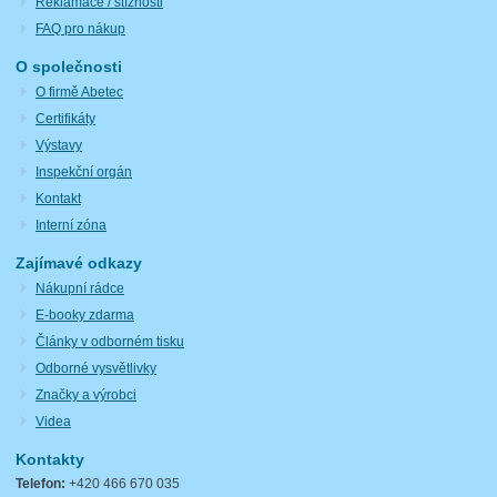
Reklamace / stížnosti
FAQ pro nákup
O společnosti
O firmě Abetec
Certifikáty
Výstavy
Inspekční orgán
Kontakt
Interní zóna
Zajímavé odkazy
Nákupní rádce
E-booky zdarma
Články v odborném tisku
Odborné vysvětlivky
Značky a výrobci
Videa
Kontakty
Telefon:
+420 466 670 035