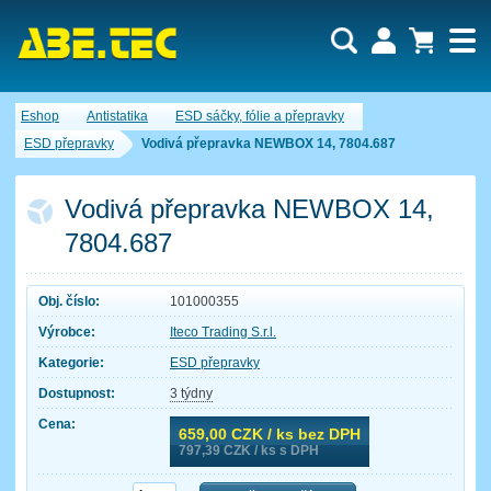
Uživatel:
Nákupní košík je momentálně prázdný.
Eshop
Antistatika
ESD sáčky, fólie a přepravky
Počet produktů:
0
Heslo:
Obsah košíku
ESD přepravky
Vodivá přepravka NEWBOX 14, 7804.687
Cena celkem:
0,00 CZK
Zapomenuté heslo
Nová registrace
Přihlásit
Vodivá přepravka NEWBOX 14,
7804.687
Obj. číslo:
101000355
Výrobce:
Iteco Trading S.r.l.
Kategorie:
ESD přepravky
Dostupnost:
3 týdny
Cena:
659,00
CZK / ks bez DPH
797,39
CZK / ks s DPH