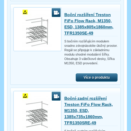
Boční rozšíření Treston
FiFo Flow Rack, M1350,
ESD, 1385x805x1860mm,
TFR1350SE-49
S bočním rozšiřujícím modulem
snadno zdvojnásobíte úložný prostor.
Regál se připojuje k základnímu
modulu shodné modulární šířky.
Obsahuje 3 válečkové desky, šířka
M1350, ESD provedení.
Více o produktu
Boční-zadní rozšíření
Treston FiFo Flow Rack,
M1350, ESD,
1385x735x1860mm,
TFR1350SRE-49