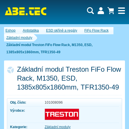
Uživatel:
Nákupní košík je momentálně prázdný.
Eshop
Antistatika
ESD skříně a regály
FiFo Flow Rack
Počet produktů:
0
Heslo:
Obsah košíku
Základní moduly
Cena celkem:
0,00 CZK
Základní modul Treston FiFo Flow Rack, M1350, ESD,
Zapomenuté heslo
Nová registrace
Přihlásit
1385x805x1860mm, TFR1350-49
Základní modul Treston FiFo Flow
Rack, M1350, ESD,
1385x805x1860mm, TFR1350-49
Obj. číslo:
101008096
Výrobce:
Kategorie:
Základní moduly