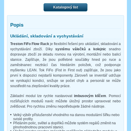
Katalogový list
Popis
Ukládání, skladování a vychystávání
Treston FiFo Flow Rack
je flexibilní řešení pro ukládání, skladování a
vychystávání zboží. Díky
systému válečků a kolejnic
snadno
dopravuje zboží ze skladu rovnou na výrobní, montážní nebo balicí
stanice. Zajišťuje, že jsou potřebné součátky hned po ruce a
zaměstnanec neztrácí čas hledáním položek, což podporuje
myšlenku LEAN. Tok FiFo (Fist in First out) zajišťuje, že jsou jako
první k dispozici nejstarší komponenty. Zároveň se inventář udržuje
ve vynikající kondici, snižuje se počet chyb a personál se může
soustředit na zlepšování kvality práce.
Základní modul lze rychle nastavovat
imbusovým klíčem
. Pomocí
rozšiřujících modulů navíc můžete úložný prostor upravovat nebo
zvětšovat. Pro rychlou změnu nepotřebujete žádné nástroje.
Velký výběr příslušenství vhodného na danou modulární šířku nebo
svislé profily.
Přidáním polic, světel a doplňků můžete systém regálů změnit na
plnohodnotnou pracovní stanici.