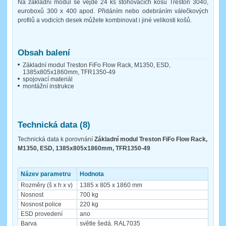
Na základní modul se vejde 24 ks stohovacích košů Treston 3040,
euroboxů 300 x 400 apod. Přidáním nebo odebráním válečkových
profilů a vodicích desek můžete kombinovat i jiné velikosti košů.
Obsah balení
Základní modul Treston FiFo Flow Rack, M1350, ESD,
1385x805x1860mm, TFR1350-49
spojovací materiál
montážní instrukce
Technická data (8)
Technická data k porovnání
Základní modul Treston FiFo Flow Rack,
M1350, ESD, 1385x805x1860mm, TFR1350-49
Název parametru
Hodnota
Rozměry (š x h x v)
1385 x 805 x 1860 mm
Nosnost
700 kg
Nosnost police
220 kg
ESD provedení
ano
Barva
světle šedá, RAL7035