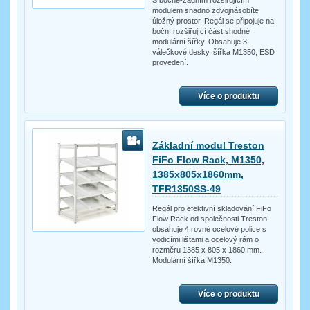
S bočně-zadním rozšiřujícím
modulem snadno zdvojnásobíte
úložný prostor. Regál se připojuje na
boční rozšiřující část shodné
modulární šířky. Obsahuje 3
válečkové desky, šířka M1350, ESD
provedení.
Více o produktu
Základní modul Treston
FiFo Flow Rack, M1350,
1385x805x1860mm,
TFR1350SS-49
Regál pro efektivní skladování FiFo
Flow Rack od společnosti Treston
obsahuje 4 rovné ocelové police s
vodicími lištami a ocelový rám o
rozměru 1385 x 805 x 1860 mm.
Modulární šířka M1350.
Více o produktu