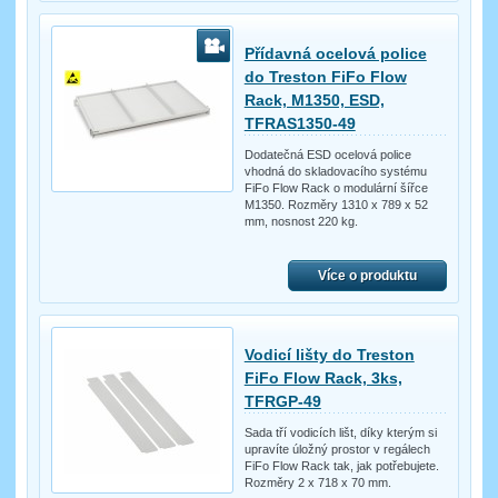
Přídavná ocelová police
do Treston FiFo Flow
Rack, M1350, ESD,
TFRAS1350-49
Dodatečná ESD ocelová police
vhodná do skladovacího systému
FiFo Flow Rack o modulární šířce
M1350. Rozměry 1310 x 789 x 52
mm, nosnost 220 kg.
Více o produktu
Vodicí lišty do Treston
FiFo Flow Rack, 3ks,
TFRGP-49
Sada tří vodicích lišt, díky kterým si
upravíte úložný prostor v regálech
FiFo Flow Rack tak, jak potřebujete.
Rozměry 2 x 718 x 70 mm.