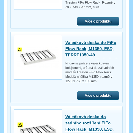
Treston FiFo Flow Rack. Rozměry
29 x 734 x 37 mm, 4 ks.
Více o produktu
Válečková deska do FiFo
Flow Rack, M1350, ESD,
TFRRT1350-49
Přídavná police s válečkovými
kolejnicemi, určená do základních
modulů Treston FiFo Flow Rack.
Modulární šířka M1350, rozměry
1279 x 766 x 105 mm.
Více o produktu
Válečková deska do
zadního rozšíření FiFo
Flow Rack, M1350, ESD,