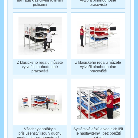
nahradit klasickými rovnými
vytvořit plnohodnotné
policemi
pracoviště
Z klasického regálu můžete
Z klasického regálu můžete
vytvořit plnohodnotné
vytvořit plnohodnotné
pracoviště
pracoviště
Všechny doplňky a
Systém válečků a vodicích lišt
příslušenství jsou v duchu
je nastavitelný i bez použití
modularity, ergonomie a L...
nářadí