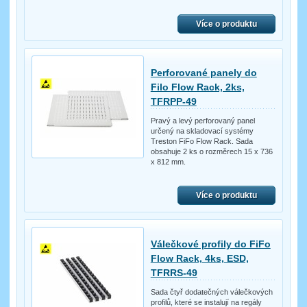
Více o produktu
Perforované panely do
Filo Flow Rack, 2ks,
TFRPP-49
Pravý a levý perforovaný panel
určený na skladovací systémy
Treston FiFo Flow Rack. Sada
obsahuje 2 ks o rozměrech 15 x 736
x 812 mm.
Více o produktu
Válečkové profily do FiFo
Flow Rack, 4ks, ESD,
TFRRS-49
Sada čtyř dodatečných válečkových
profilů, které se instalují na regály