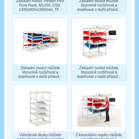
Základní modul Treston FiFo
Základní modul můžete
Flow Rack, M1350, ESD,
libovolně rozšiřovat a
1385x805x1860mm, TF...
doplňovat o další přísluš...
Základní modul můžete
Základní modul můžete
libovolně rozšiřovat a
libovolně rozšiřovat a
doplňovat o další přísluš...
doplňovat o další přísluš...
Válečkové desky můžete
Z klasického regálu můžete