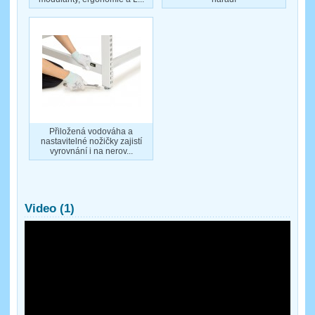
Přiložená vodováha a
nastavitelné nožičky zajistí
vyrovnání i na nerov...
Video (1)