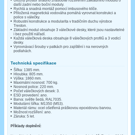
Úložný prostor snadno znásobíte rozšířením základního modulu o
další zadní nebo boční moduly.
Rychlá a snadná montáž pomocí imbusového klíče.
Přiložená magnetická vodováha pomáhá vyrovnat konstrukci a
police s válečky.
Robustní konstrukce a modularita v tradičním duchu výrobce
Treston.
Základní modul obsahuje 3 válečkové desky, které jsou nastavitelné
i bez použití nářadí.
Každá válečková deska obsahuje 8 válečkových profilů a 3 vodicí
desky.
Vyrovnávací šrouby v patkách pro zajištění i na nerovných
podlahách.
Technická specifikace
Šířka: 1385 mm.
Hloubka: 805 mm.
Výška: 1860 mm.
Maximální nosnost: 700 kg.
Nosnost police: 220 mm.
Počet válečkových desek: 3.
ESD provedení: ano.
Barva: světle šedá, RAL7035.
Modulární šířka: M1350 (M53).
Materiál rámu: ocel ošetřená práškovou epoxidovou barvou.
Možnost rozšíření: ano.
Záruka: 5 let.
Příklady doplnění: