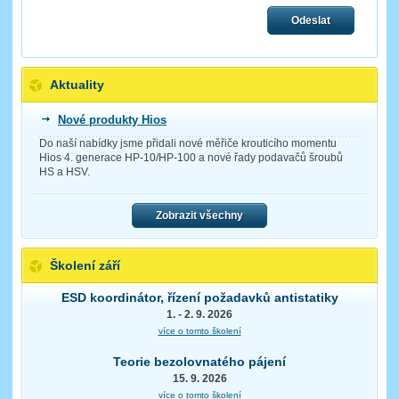
Odeslat
Aktuality
Nové produkty Hios
Do naší nabídky jsme přidali nové měřiče krouticího momentu
Hios 4. generace HP-10/HP-100 a nové řady podavačů šroubů
HS a HSV.
Zobrazit všechny
Školení září
ESD koordinátor, řízení požadavků antistatiky
1. - 2. 9. 2026
více o tomto školení
Teorie bezolovnatého pájení
15. 9. 2026
více o tomto školení