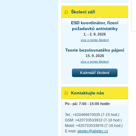
Školení září
ESD koordinátor, řízení
požadavků antistatiky
1. - 2. 9. 2026
více o tomto školení
Teorie bezolovnatého pájení
15. 9. 2026
více o tomto školení
Kalendář školení
Kontaktujte nás
Po - pá: 7:00 - 15:00 hodin
Tel.: +420466670035 (7-15 hod.)
GSM: +420733533932 (7-16 hod.)
Mobil: +420733533976 (7-16 hod.)
E-mail:
abetec@abetec.cz