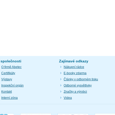
 společnosti
Zajímavé odkazy
O firmě Abetec
Nákupní rádce
Certifikáty
E-booky zdarma
Výstavy
Články v odborném tisku
Inspekční orgán
Odborné vysvětlivky
Kontakt
Značky a výrobci
Interní zóna
Videa