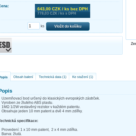
Cena:
643,00
CZK / ks bez DPH
778,03
CZK / ks s DPH
ks
Vložit do košíku
Ze
Obsah balení
Technická data (1)
Ke stažení (1)
Popis
Popis
Uzemňovací bod určený do klasických evropských zástrček.
Vyroben ze žlutého ABS plastu.
1MΩ 1/2W vestavěný rezistor v každém patentu.
Obsahuje jeden 10 mm patent a dvě 4 mm zdířky.
Technická specifikace:
Provedení: 1 x 10 mm patent, 2 x 4 mm zdířka.
Barva: žlutá.