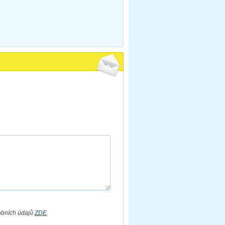
obních údajů
ZDE
.