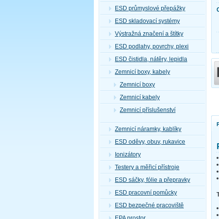
ESD průmyslové přepážky
ESD skladovací systémy
Výstražná značení a štítky
ESD podlahy, povrchy, plexi
ESD čistidla, nátěry, lepidla
Zemnicí boxy, kabely
Zemnicí boxy
Zemnicí kabely
Zemnicí příslušenství
Zemnicí náramky, kablíky
ESD oděvy, obuv, rukavice
Ionizátory
Testery a měřicí přístroje
ESD sáčky, fólie a přepravky
ESD pracovní pomůcky
ESD bezpečné pracoviště
EPA prostor