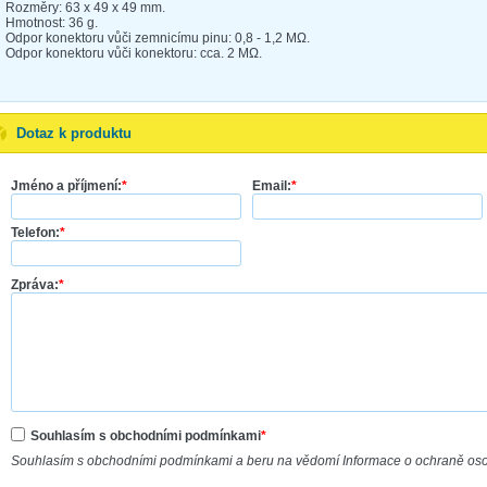
Rozměry: 63 x 49 x 49 mm.
Hmotnost: 36 g.
Odpor konektoru vůči zemnicímu pinu: 0,8 - 1,2 MΩ.
Odpor konektoru vůči konektoru: cca. 2 MΩ.
Dotaz k produktu
Jméno a příjmení:
*
Email:
*
Telefon:
*
Zpráva:
*
Souhlasím s obchodními podmínkami
*
Souhlasím s obchodními podmínkami a beru na vědomí Informace o ochraně os