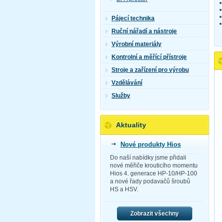
Pájecí technika
Ruční nářadí a nástroje
Výrobní materiály
Kontrolní a měřící přístroje
Stroje a zařízení pro výrobu
Vzdělávání
Služby
Aktuality
Nové produkty Hios
Do naší nabídky jsme přidali
nové měřiče krouticího momentu
Hios 4. generace HP-10/HP-100
a nové řady podavačů šroubů
HS a HSV.
Zobrazit všechny