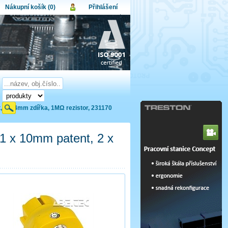
Nákupní košík (0)
Přihlášení
atel:
upní košík je momentálně prázdný.
et produktů:
0
lo:
Obsah košíku
a celkem:
0,00 CZK
omenuté heslo
Nová registrace
Přihlásit
, 2 x 4mm zdířka, 1MΩ rezistor, 231170
 1 x 10mm patent, 2 x