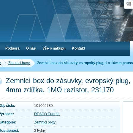
Uživ
Nák
Poč
Hes
Cen
Zap
Podpora
O nás
Vše o nákupu
Kontakt
y
Zemnicí boxy
Zemnicí box do zásuvky, evropský plug, 1 x 10mm patent
Zemnicí box do zásuvky, evropský plug,
4mm zdířka, 1MΩ rezistor, 231170
Obj. číslo:
101005789
Výrobce:
DESCO Europe
Kategorie:
Zemnicí boxy
Dostupnost:
3 týdny