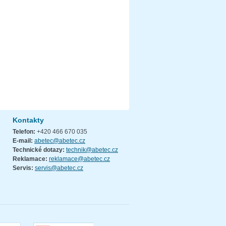
Kontakty
Telefon:
+420 466 670 035
E-mail:
abetec@abetec.cz
Technické dotazy:
technik@abetec.cz
Reklamace:
reklamace@abetec.cz
Servis:
servis@abetec.cz