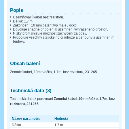
Popis
Uzemňovací kabel bez rezistoru.
Délka: 1,7 m.
Zakončení: 10 mm patent typ male / očko.
Dovoluje snadné připojení k uzemnění vyhrazeného prostoru.
Nízký profil snižuje možnost zachycení za oděv.
Propojuje všechny statické řidicí rohože a běhouny s uzemněním
budovy.
Obsah balení
Zemnicí kabel, 10mm/očko, 1,7m, bez rezistoru, 231265
Technická data (3)
Technická data k porovnání
Zemnicí kabel, 10mm/očko, 1,7m, bez
rezistoru, 231265
Název parametru
Hodnota
Délka
1.7 m