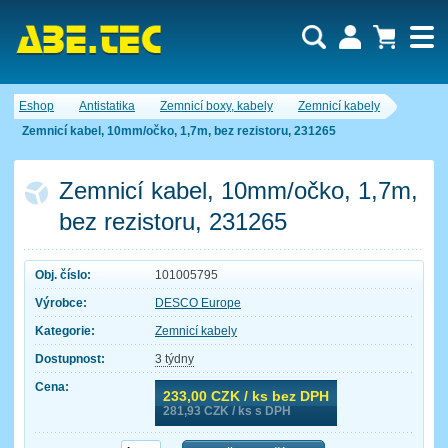
Uživatel:
Nákupní košík je momentálně prázdný.
Eshop
Antistatika
Zemnicí boxy, kabely
Zemnicí kabely
Počet produktů:
0
Heslo:
Obsah košíku
Zemnicí kabel, 10mm/očko, 1,7m, bez rezistoru, 231265
Cena celkem:
0,00 CZK
Zapomenuté heslo
Nová registrace
Přihlásit
Zemnicí kabel, 10mm/očko, 1,7m,
bez rezistoru, 231265
Obj. číslo:
101005795
Výrobce:
DESCO Europe
Kategorie:
Zemnicí kabely
Dostupnost:
3 týdny
Cena:
233,00
CZK / ks bez DPH
281,93
CZK / ks s DPH