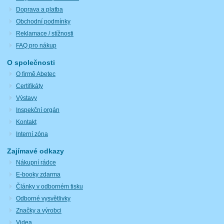
Doprava a platba
Obchodní podmínky
Reklamace / stížnosti
FAQ pro nákup
O společnosti
O firmě Abetec
Certifikáty
Výstavy
Inspekční orgán
Kontakt
Interní zóna
Zajímavé odkazy
Nákupní rádce
E-booky zdarma
Články v odborném tisku
Odborné vysvětlivky
Značky a výrobci
Videa