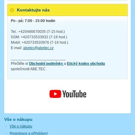
Kontaktujte nás
Po - pá: 7:00 - 15:00 hodin
Tel.: +420466670035 (7-15 hod.)
GSM: +420733533932 (7-16 hod.)
Mobil: +420733533976 (7-16 hod.)
E-mail:
abetec@abetec.cz
__________________________
Přečtěte si
Obchodní podmínky
a
Etický kodex obchodu
společnosti ABE.TEC.
Vše o nákupu
Vše o nákupu
Registrace a přihlášení