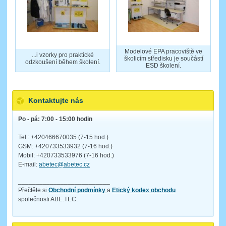
Modelové EPA pracoviště ve
...i vzorky pro praktické
školicím středisku je součástí
odzkoušení během školení.
ESD školení.
Kontaktujte nás
Po - pá: 7:00 - 15:00 hodin
Tel.: +420466670035 (7-15 hod.)
GSM: +420733533932 (7-16 hod.)
Mobil: +420733533976 (7-16 hod.)
E-mail:
abetec@abetec.cz
__________________________
Přečtěte si
Obchodní podmínky
a
Etický kodex obchodu
společnosti ABE.TEC.