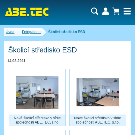
Uživatel:
Nákupní košík je momentálně prázdný.
Úvod
Fotogalerie
Školicí středisko ESD
Počet produktů:
0
Heslo:
Obsah košíku
Cena celkem:
0,00 CZK
Školicí středisko ESD
Zapomenuté heslo
Nová registrace
Přihlásit
14.03.2011
Nové školicí středisko v sídle
Nové školicí středisko v sídle
společnosti ABE.TEC, s.r.o.
společnosti ABE.TEC, s.r.o.