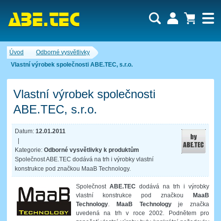
Uživatel:
Nákupní košík je momentálně prázdný.
Úvod
Odborné vysvětlivky
Počet produktů:
0
Heslo:
Obsah košíku
Vlastní výrobek společnosti ABE.TEC, s.r.o.
Cena celkem:
0,00 CZK
Zapomenuté heslo
Nová registrace
Přihlásit
Vlastní výrobek společnosti
ABE.TEC, s.r.o.
Datum:
12.01.2011
|
Kategorie:
Odborné vysvětlivky k produktům
Společnost ABE.TEC dodává na trh i výrobky vlastní
konstrukce pod značkou MaaB Technology.
Společnost
ABE.TEC
dodává na trh i výrobky
vlastní konstrukce pod značkou
MaaB
Technology
.
MaaB Technology
je značka
uvedená na trh v roce 2002. Podnětem pro