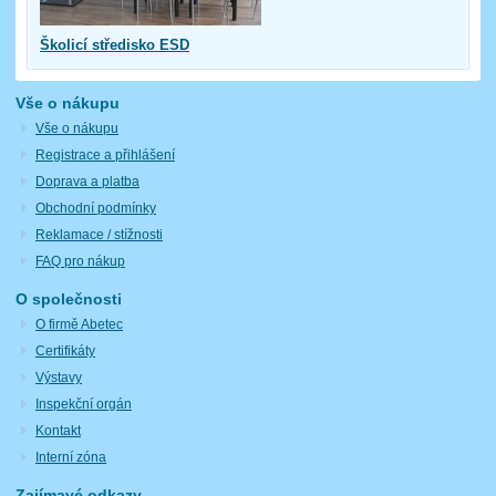
Školicí středisko ESD
Vše o nákupu
Vše o nákupu
Registrace a přihlášení
Doprava a platba
Obchodní podmínky
Reklamace / stížnosti
FAQ pro nákup
O společnosti
O firmě Abetec
Certifikáty
Výstavy
Inspekční orgán
Kontakt
Interní zóna
Zajímavé odkazy