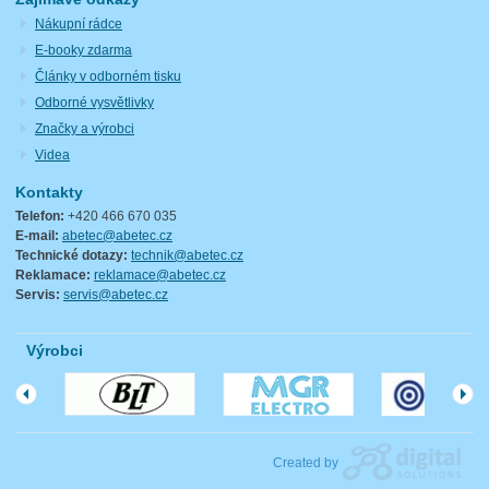
Nákupní rádce
E-booky zdarma
Články v odborném tisku
Odborné vysvětlivky
Značky a výrobci
Videa
Kontakty
Telefon:
+420 466 670 035
E-mail:
abetec@abetec.cz
Technické dotazy:
technik@abetec.cz
Reklamace:
reklamace@abetec.cz
Servis:
servis@abetec.cz
Výrobci
Created by