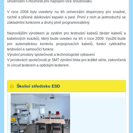
univerzální s možností pro napojení více šroubováků.
V roce 2008 byly uvedeny na trh univerzální dispenzery pro snadné,
rychlé a přesné dávkování kapalin a past. První z nich je jednoduchý se
základními funkcemi a druhý plně programovatelný.
Nejnovějším výrobkem je systém pro testování kabelů (tester kabelů a
kabelových svazků), který bude uveden na trh v roce 2009. Využití bude
pro automatickou kontrolu propojovacích kabelů, funkci cyklického
testování a samoučící funkce.
Výrobní prostory společnosti a technologické vybavení
V prostorách společnosti je SMT výrobní linka pro krátké série, zakončená
in-circuit testerem a optickým testerem.
Školicí středisko ESD