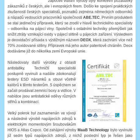
započetí vlastní výroby byly konkrétní požadavky
zákazníků z českých, ale i evropských firem. Došlo ke spojení praktických
zkušeností českých specialistů, poznatků zejména německých odborníků
a nápadů vedoucích pracovníků společnosti
ABE.TEC
. Prvním produktem
se stal jedinečný přípravek, který se zrodil v hlavě technického specialisty
– odborníka na pájecí vlny. Společně s ostatními techniky přemýšleli jak
snížit ztráty vznikající oxidy v pájecí slitině u pájecích zařízení. Výsledkem
je deoxidační přísada s výstižným názvem
DEOX
, která zachrání více než
70% zoxidované slitiny. Přípravek má jeho autor patentově chráněn. Deox
dodáváme již do několika zemí Evropské unie.
Následovaly další výrobky z oblasti
antistatiky. Techničtí specialisté
postupně vyvinuli a nadále zdokonalují
testery ESD náramků a obuvi včetně
kalibrů k těmto testerům. S úspěchem se
začali prodávat zemnicí boxy a vidlice. V
nabídce jsou antistatické oděvy různých
střihů a kombinací.
Velký pokrok byl zaznamenán ve vývoji
a následné výrobě napájecích zdrojů k
elektrickým momentovým šroubovákům
HIOS a Atlas Copco. Od zahájení výroby
MaaB Technology
bylo vyvinuto
již sedm typů napájecích zdrojů, z nichž poslední typ je řešen jako