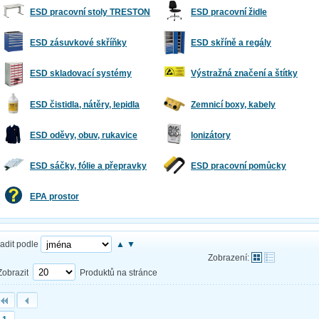
ESD pracovní stoly TRESTON
ESD pracovní židle
ESD zásuvkové skříňky
ESD skříně a regály
ESD skladovací systémy
Výstražná značení a štítky
ESD čistidla, nátěry, lepidla
Zemnicí boxy, kabely
ESD oděvy, obuv, rukavice
Ionizátory
ESD sáčky, fólie a přepravky
ESD pracovní pomůcky
EPA prostor
adit podle
▲
▼
Zobrazení:
Zobrazit
Produktů na stránce