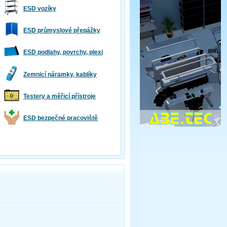
ESD vozíky
ESD průmyslové přepážky
ESD podlahy, povrchy, plexi
Zemnicí náramky, kablíky
Testery a měřicí přístroje
ESD bezpečné pracoviště