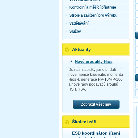
Kontrolní a měřící přístroje
Stroje a zařízení pro výrobu
Vzdělávání
Služby
Aktuality
Nové produkty Hios
Do naší nabídky jsme přidali
nové měřiče krouticího momentu
Hios 4. generace HP-10/HP-100
a nové řady podavačů šroubů
HS a HSV.
Zobrazit všechny
Školení září
ESD koordinátor, řízení