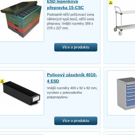
ESD lepenková
přepravka 15-CSC
Podstatně nižší pořizovací cena
některých typů boxů, nižší cena
přepravy. Vnější rozměry 389 x
278 x 227 mm.
Více o produktu
Policový zásobník 4010-
4 ESD
Vnější rozměry 400 x 92 x 82 mm,
vyroben z polovodivého
polypropylenu.
Více o produktu