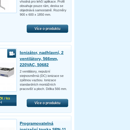
vhodná pro lehčí aplikace. Profil
obsahuje pouze rám, deska se
objednává samostatně. Rozměry
900 x 600 x 1850 mm.
Více o produktu
Ionizátor, nadhlavní, 2
ventilátory, 566mm,
220VAC, 50682
2 ventilátory, nepulzní
stejnosměrná (DC) ionizace se
zpětnou vazbou. Ionizace
standardních montážních
pracovišť a ploch. Délka 566 mm.
K / ks
H
Více o produktu
Programovatelná
ionizační tryska SPN-11