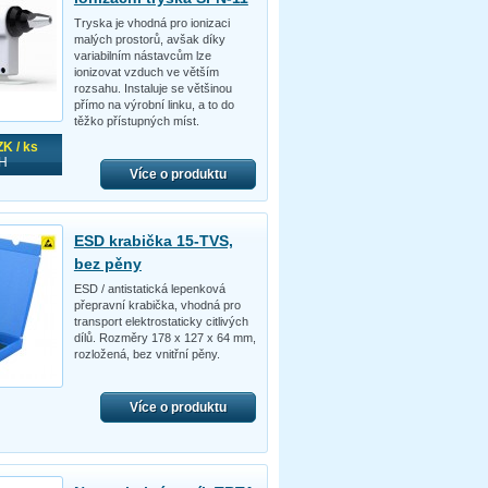
Tryska je vhodná pro ionizaci
malých prostorů, avšak díky
variabilním nástavcům lze
ionizovat vzduch ve větším
rozsahu. Instaluje se většinou
přímo na výrobní linku, a to do
těžko přístupných míst.
K / ks
H
Více o produktu
ESD krabička 15-TVS,
bez pěny
ESD / antistatická lepenková
přepravní krabička, vhodná pro
transport elektrostaticky citlivých
dílů. Rozměry 178 x 127 x 64 mm,
rozložená, bez vnitřní pěny.
Více o produktu