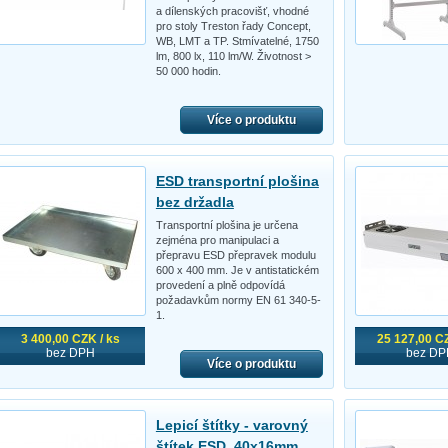
a dílenských pracovišť, vhodné
pro stoly Treston řady Concept,
WB, LMT a TP. Stmívatelné, 1750
lm, 800 lx, 110 lm/W. Životnost >
50 000 hodin.
Více o produktu
ESD transportní plošina
bez držadla
Transportní plošina je určena
zejména pro manipulaci a
přepravu ESD přepravek modulu
600 x 400 mm. Je v antistatickém
provedení a plně odpovídá
požadavkům normy EN 61 340-5-
1.
3 400,00 CZK / ks
25 127,00 CZ
bez DPH
bez DP
Více o produktu
Lepicí štítky - varovný
štítek ESD, 40x16mm,