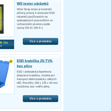
WS tester nárámků
Wrist Strap tester je kontrolní
přístroj určený k testování ESD
náramků používaných na
antistatických pracovištích ve
vyhrazeném prostoru podle
normy EN 61 340-5-1.
Více o produktu
K / ks
H
ESD krabička 20-TVS,
bez pěny
ESD / antistatická lepenková
přepravní krabička, vhodná pro
transport elektrostaticky citlivých
dílů. Rozměry 190 x 135 x 40 mm,
rozložená, bez vnitřní pěny.
Více o produktu