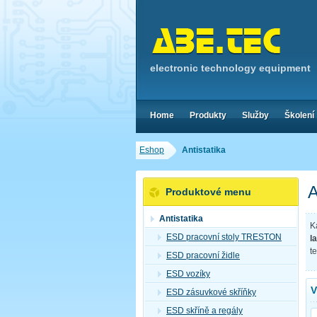
electronic technology equipment
Home
Produkty
Služby
Školení
Eshop
Antistatika
A
Produktové menu
Antistatika
K
ESD pracovní stoly TRESTON
l
t
ESD pracovní židle
ESD vozíky
V
ESD zásuvkové skříňky
ESD skříně a regály