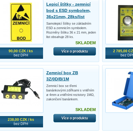
Lepicí štítky - zemnicí
bod s ESD symbolem,
36x21mm, 28ks/list
Samolepicí štítky se základním
ESD a zemnicím symbolem.
Rozměry štítku 36 x 21 mm, jeden
list obsahuje 28 ks.
SKLADEM
90,00 CZK / ks
2 785,00 CZ
Více o produktu
bez DPH
bez DP
Zemnicí box ZB
3Z/0D/B/1M
Zemnicí box se třemi
banánkovými zdířkami s vnitřním
ø 4mm a vnitřními rezistory 1MΩ,
zakončení banánkem.
SKLADEM
Více o produktu
238,00 CZK / ks
bez DPH