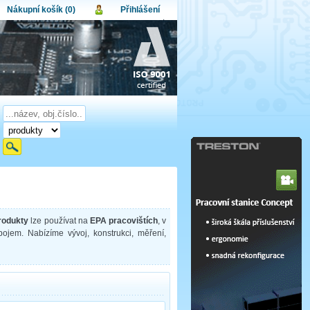
Nákupní košík (0)
Přihlášení
atel:
upní košík je momentálně prázdný.
et produktů:
0
lo:
Obsah košíku
a celkem:
0,00 CZK
omenuté heslo
Nová registrace
Přihlásit
produkty
lze používat na
EPA pracovištích
, v
ábojem. Nabízíme vývoj, konstrukci, měření,