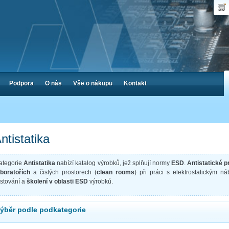
Uživ
Nák
Poč
Hes
Cen
Zap
Podpora
O nás
Vše o nákupu
Kontakt
ntistatika
ategorie
Antistatika
nabízí katalog výrobků, jež splňují normy
ESD
.
Antistatické 
aboratořích
a čistých prostorech (
clean rooms
) při práci s elektrostatickým n
estování a
školení v oblasti ESD
výrobků.
ýběr podle podkategorie