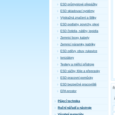
ESD průmyslové přepážky
ESD skladovací systémy
Výstražná značení a štítky
ESD podlahy, povrchy, plexi
ESD čistidla, nátěry, lepidla
Zemnicí boxy, kabely
Zemnicí náramky, kablíky
ESD oděvy, obuv, rukavice
Ionizátory
Testery a měřicí přístroje
ESD sáčky, fólie a přepravky
ESD pracovní pomůcky
ESD bezpečné pracoviště
Ř
EPA prostor
Pájecí technika
Ruční nářadí a nástroje
Výrobní materiály