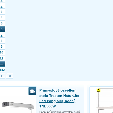
1
2
3
4
5
6
7
8
9
10
11
…
142
Průmyslové osvětlení
stolu Treston NaturLite
Led Wing 500, boční,
TNL500W
Boční průmyslové osvětlení stolů