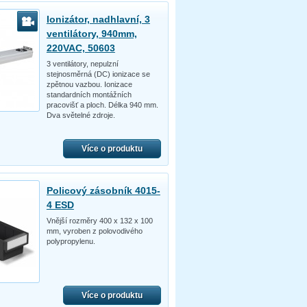
Ionizátor, nadhlavní, 3
ventilátory, 940mm,
220VAC, 50603
3 ventilátory, nepulzní
stejnosměrná (DC) ionizace se
zpětnou vazbou. Ionizace
standardních montážních
pracovišť a ploch. Délka 940 mm.
Dva světelné zdroje.
Více o produktu
Policový zásobník 4015-
4 ESD
Vnější rozměry 400 x 132 x 100
mm, vyroben z polovodivého
polypropylenu.
Více o produktu