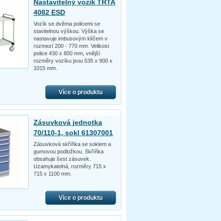
Nastavitelný vozík TRTA
4082 ESD
Vozík se dvěma policemi se
stavitelnou výškou. Výška se
nastavuje imbusovým klíčem v
rozmezí 200 - 770 mm. Velikost
police 430 x 800 mm, vnější
rozměry vozíku jsou 535 x 900 x
1015 mm.
Více o produktu
Zásuvková jednotka
70/110-1, sokl 61307001
Zásuvková skříňka se soklem a
gumovou podložkou. Skříňka
obsahuje šest zásuvek.
Uzamykatelná, rozměry 715 x
715 x 1100 mm.
Více o produktu