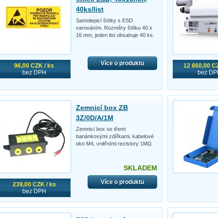
40ks/list
Samolepicí štítky s ESD
varováním. Rozměry štítku 40 x
16 mm, jeden list obsahuje 40 ks.
Více o produktu
96,00 CZK / ks
12 860,00 CZ
bez DPH
bez DP
Zemnicí box ZB
3Z/0D/A/1M
Zemnicí box se třemi
banánkovými zdířkami, kabelové
oko M4, vnitřními rezistory 1MΩ.
SKLADEM
Více o produktu
239,00 CZK / ks
bez DPH