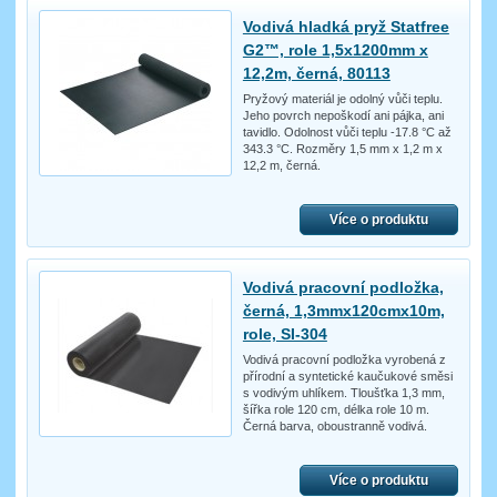
Vodivá hladká pryž Statfree
G2™, role 1,5x1200mm x
12,2m, černá, 80113
Pryžový materiál je odolný vůči teplu.
Jeho povrch nepoškodí ani pájka, ani
tavidlo. Odolnost vůči teplu -17.8 °C až
343.3 °C. Rozměry 1,5 mm x 1,2 m x
12,2 m, černá.
Více o produktu
Vodivá pracovní podložka,
černá, 1,3mmx120cmx10m,
role, SI-304
Vodivá pracovní podložka vyrobená z
přírodní a syntetické kaučukové směsi
s vodivým uhlíkem. Tloušťka 1,3 mm,
šířka role 120 cm, délka role 10 m.
Černá barva, oboustranně vodivá.
Více o produktu