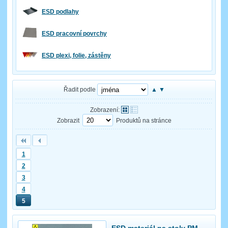
ESD podlahy
ESD pracovní povrchy
ESD plexi, folie, zástěny
Řadit podle
▲
▼
Zobrazení:
Zobrazit
Produktů na stránce
1
2
3
4
5