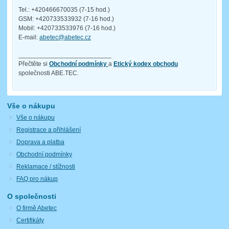
Tel.: +420466670035 (7-15 hod.)
GSM: +420733533932 (7-16 hod.)
Mobil: +420733533976 (7-16 hod.)
E-mail:
abetec@abetec.cz
__________________________
Přečtěte si
Obchodní podmínky
a
Etický kodex obchodu
společnosti ABE.TEC.
Vše o nákupu
Vše o nákupu
Registrace a přihlášení
Doprava a platba
Obchodní podmínky
Reklamace / stížnosti
FAQ pro nákup
O společnosti
O firmě Abetec
Certifikáty