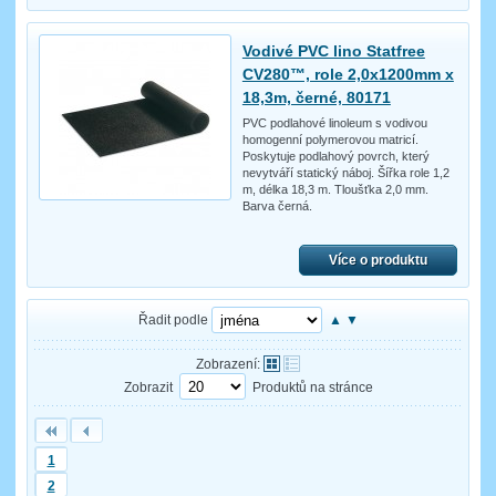
Vodivé PVC lino Statfree
CV280™, role 2,0x1200mm x
18,3m, černé, 80171
PVC podlahové linoleum s vodivou
homogenní polymerovou matricí.
Poskytuje podlahový povrch, který
nevytváří statický náboj. Šířka role 1,2
m, délka 18,3 m. Tloušťka 2,0 mm.
Barva černá.
Více o produktu
Řadit podle
▲
▼
Zobrazení:
Zobrazit
Produktů na stránce
1
2