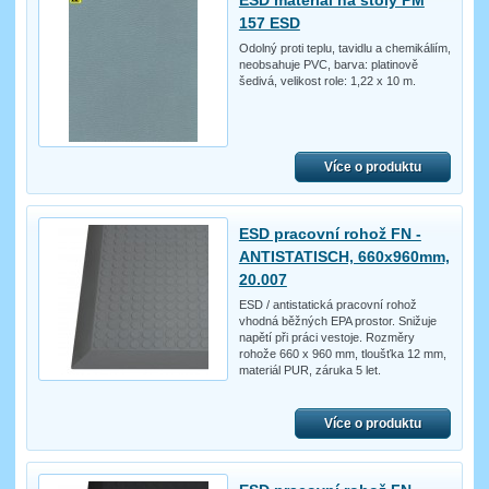
ESD materiál na stoly PM
157 ESD
Odolný proti teplu, tavidlu a chemikáliím,
neobsahuje PVC, barva: platinově
šedivá, velikost role: 1,22 x 10 m.
Více o produktu
ESD pracovní rohož FN -
ANTISTATISCH, 660x960mm,
20.007
ESD / antistatická pracovní rohož
vhodná běžných EPA prostor. Snižuje
napětí při práci vestoje. Rozměry
rohože 660 x 960 mm, tloušťka 12 mm,
materiál PUR, záruka 5 let.
Více o produktu