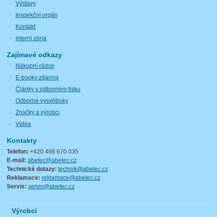
Výstavy
Inspekční orgán
Kontakt
Interní zóna
Zajímavé odkazy
Nákupní rádce
E-booky zdarma
Články v odborném tisku
Odborné vysvětlivky
Značky a výrobci
Videa
Kontakty
Telefon:
+420 466 670 035
E-mail:
abetec@abetec.cz
Technické dotazy:
technik@abetec.cz
Reklamace:
reklamace@abetec.cz
Servis:
servis@abetec.cz
Výrobci