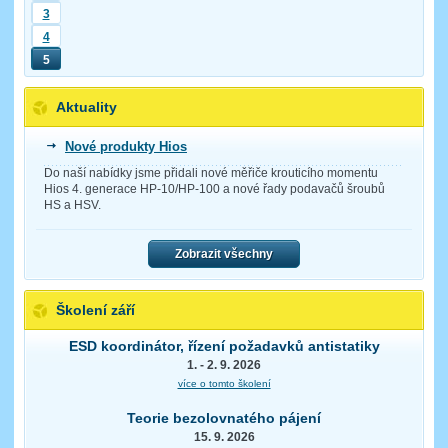
3
4
5
Aktuality
Nové produkty Hios
Do naší nabídky jsme přidali nové měřiče krouticího momentu
Hios 4. generace HP-10/HP-100 a nové řady podavačů šroubů
HS a HSV.
Zobrazit všechny
Školení září
ESD koordinátor, řízení požadavků antistatiky
1. - 2. 9. 2026
více o tomto školení
Teorie bezolovnatého pájení
15. 9. 2026