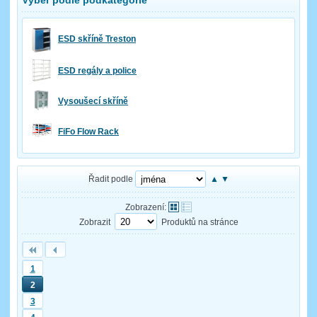
ESD skříně Treston
ESD regály a police
Vysoušecí skříně
FiFo Flow Rack
Řadit podle
▲
▼
Zobrazení:
Zobrazit
Produktů na stránce
1
2
3