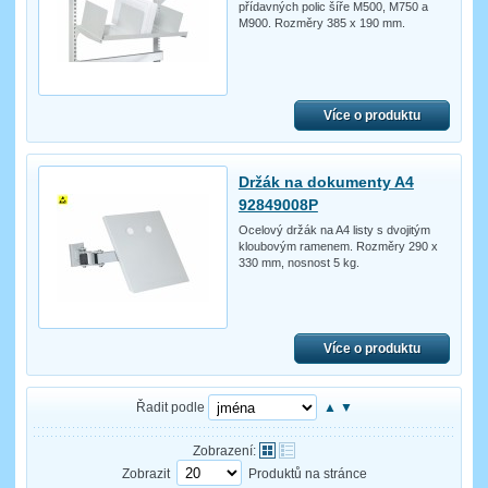
přídavných polic šíře M500, M750 a
M900. Rozměry 385 x 190 mm.
Více o produktu
Držák na dokumenty A4
92849008P
Ocelový držák na A4 listy s dvojitým
kloubovým ramenem. Rozměry 290 x
330 mm, nosnost 5 kg.
Více o produktu
Řadit podle
▲
▼
Zobrazení:
Zobrazit
Produktů na stránce