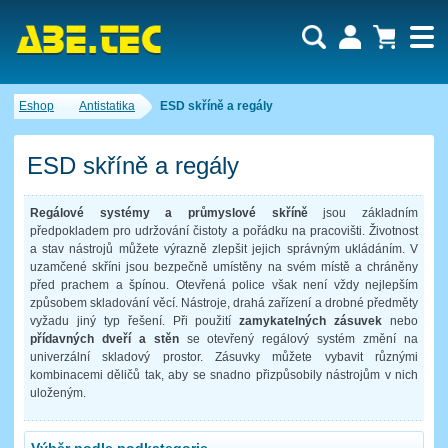
Uživatel:
Nákupní košík je momentálně prázdný.
Eshop
Antistatika
ESD skříně a regály
Počet produktů:
0
Heslo:
Obsah košíku
Cena celkem:
0,00 CZK
ESD skříně a regály
Zapomenuté heslo
Nová registrace
Přihlásit
Regálové systémy a průmyslové skříně
jsou základním
předpokladem pro udržování čistoty a pořádku na pracovišti. Životnost
a stav nástrojů můžete výrazně zlepšit jejich správným ukládáním. V
uzamčené skříni jsou bezpečně umístěny na svém místě a chráněny
před prachem a špínou. Otevřená police však není vždy nejlepším
způsobem skladování věcí. Nástroje, drahá zařízení a drobné předměty
vyžadu jiný typ řešení. Při použití
zamykatelných zásuvek
nebo
přídavných dveří a stěn
se otevřený regálový systém změní na
univerzální skladový prostor. Zásuvky můžete vybavit různými
kombinacemi děličů tak, aby se snadno přizpůsobily nástrojům v nich
uloženým.
Výběr podle podkategorie