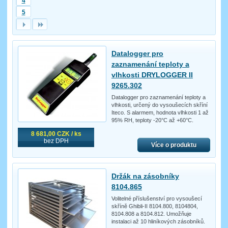
4
5
Datalogger pro
zaznamenání teploty a
vlhkosti DRYLOGGER II
9265.302
Datalogger pro zaznamenání teploty a
vlhkosti, určený do vysoušecích skříní
Iteco. S alarmem, hodnota vlhkosti 1 až
95% RH, teploty -20°C až +60°C.
8 681,00 CZK / ks
bez DPH
Více o produktu
Držák na zásobníky
8104.865
Volitelné příslušenství pro vysoušecí
skříně Ghibli-II 8104.800, 8104804,
8104.808 a 8104.812. Umožňuje
instalaci až 10 hliníkových zásobníků.