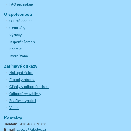
FAQ pro nákup
O společnosti
O firmě Abetec
Certifikáty
Výstavy
Inspekční orgán
Kontakt
Interní zóna
Zajímavé odkazy
Nákupní rádce
E-booky zdarma
Články v odborném tisku
Odborné vysvětlivky
Značky a výrobci
Videa
Kontakty
Telefon:
+420 466 670 035
E-mail:
abetec@abetec.cz