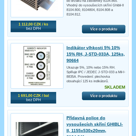
do držáku na zásobníky 8104.865.
Vhodný do vysoušecích skříní Ghibli-II
8104.800, 8104804, 8104.808 a
8104.812.
1 112,00 CZK / ks
bez DPH
Více o produktu
Indikátor vlhkosti 5% 10%
15% RH, J-STD-033A, 125ks,
90664
Ukazuje 5%, 10% nebo 15% RH.
Splňuje IPC / JEDEC J-STD-033 a Mil-I-
8835A. Provedení: plechovka
obsahující 125 ks indikátorů.
SKLADEM
1 691,00 CZK / bal
Více o produktu
bez DPH
Přídavná police do
vysoušecích skříní GHIBLI-
II, 1155x530x20mm,