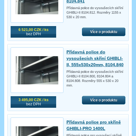
8104.841
Přídavná police do vysoušecích skříní
GHIBLI-II 8104.812. Rozměry 1155 x
530 x 20 mm.
6 521,00 CZK / ks
Více o produktu
bez DPH
Přídavná police do
vysoušecích skříní GHIBLI-
II, 555x530x20mm, 8104.840
Přídavná police do vysoušecích skříní
GHIBLI-II 8104.800, 8104.804 a
8104.808. Rozměry 555 x 530 x 20
mm.
3 495,00 CZK / ks
Více o produktu
bez DPH
Přídavná police pro skříně
GHIBLI-PRO 1400L
Přídavná police pro vysoušecí skříně