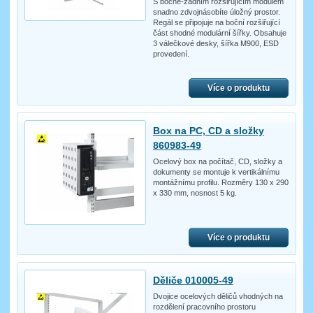
S bočně-zadním rozšiřujícím modulem
snadno zdvojnásobíte úložný prostor.
Regál se připojuje na boční rozšiřující
část shodné modulární šířky. Obsahuje
3 válečkové desky, šířka M900, ESD
provedení.
Více o produktu
Box na PC, CD a složky
860983-49
Ocelový box na počítač, CD, složky a
dokumenty se montuje k vertikálnímu
montážnímu profilu. Rozměry 130 x 290
x 330 mm, nosnost 5 kg.
Více o produktu
Děliče 010005-49
Dvojice ocelových děličů vhodných na
rozdělení pracovního prostoru