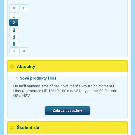
1
2
3
4
5
Aktuality
Nové produkty Hios
Do naší nabídky jsme přidali nové měřiče krouticího momentu
Hios 4. generace HP-10/HP-100 a nové řady podavačů šroubů
HS a HSV.
Zobrazit všechny
Školení září