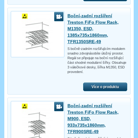
Boční-zadní rozšíření
Treston FiFo Flow Rack,
M1350, ESD,
1385x735x1860mm,
TFR1350SRE-49
S bočně-zadním rozšiřujícím modulem
snadno zdvojnásobíte úložný prostor.
Regál se připojuje na boční rozšiřující
část shodné modulární šířky. Obsahuje
3 válečkové desky, šířka M1350, ESD
provedení.
Více o produktu
Boční-zadní rozšíření
Treston FiFo Flow Rack,
M900, ESD,
933x735x1860mm,
TFR900SRE-49