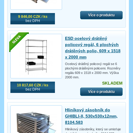
Více o produktu
9 846,00 CZK / ks
bez DPH
ESD ocelový drátěný
policový regál, 6 plochých
drátěných polic, 609 x 1518
x 2000 mm
Ocelový drátěný policový regál se 6
plochými drátěnými policemi. Rozměry
regálu 609 x 1518 x 2000 mm. Výška
2000 mm.
SKLADEM
10 817,60 CZK / ks
bez DPH
Více o produktu
Hliníkový zásobník do
GHIBLI-II, 530x530x12mm,
8104.583
Hliníkový zásobníky, který se umisťuje