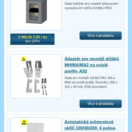
Sada koleček pro snadné přesouvání
vysoušecích skříní GHIBLI-PRO.
Více o produktu
3 988,00 CZK / ks
bez DPH
Adaptér pro montáž držáků
MH/MA/MA2 na svislé
profily, AS2
Sada pro montáž držáků MH, MA a
MA2 na svislé profily. Rozměry 200 x
110 x 60 mm, ESD provedení.
Více o produktu
Antistatická průmyslová
skříň 100/40/200, 4 police,