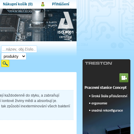
Nákupní košík (0)
Přihlášení
atel:
upní košík je momentálně prázdný.
et produktů:
0
lo:
Obsah košíku
a celkem:
0,00 CZK
omenuté heslo
Nová registrace
Přihlásit
zejí každodenně do styku, a zabraňují
 iontové živiny mědi a absorbují je.
 tak způsobí inexterminování všech bakterií