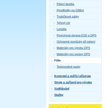
Pájecí tavidla
Prostředky na čištění
Trubičkové pájky
Tyčový cín
Lepidla
Povrchová úprava ESD a DPS
Ochranné pomůcky při pájení
Materiály pro výrobu DPS
Materiály pro opravy DPS
Fólie
Teplovodivé pasty
Kontrolní a měřící přístroje
Stroje a zařízení pro výrobu
Vzdělávání
Služby