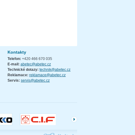
Kontakty
Telefon:
+420 466 670 035
E-mail:
abetec@abetec.cz
Technické dotazy:
technik@abetec.cz
Reklamace:
reklamace@abetec.cz
Servis:
servis@abetec.cz