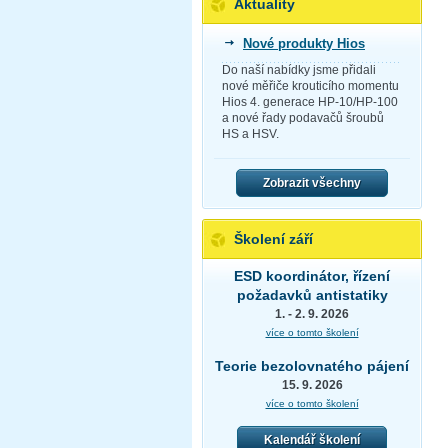
Aktuality
Nové produkty Hios
Do naší nabídky jsme přidali
nové měřiče krouticího momentu
Hios 4. generace HP-10/HP-100
a nové řady podavačů šroubů
HS a HSV.
Zobrazit všechny
Školení září
ESD koordinátor, řízení
požadavků antistatiky
1. - 2. 9. 2026
více o tomto školení
Teorie bezolovnatého pájení
15. 9. 2026
více o tomto školení
Kalendář školení