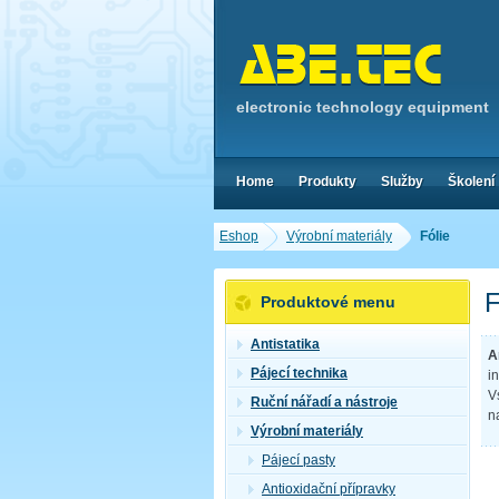
electronic technology equipment
Home
Produkty
Služby
Školení
Eshop
Výrobní materiály
Fólie
F
Produktové menu
Antistatika
A
Pájecí technika
i
V
Ruční nářadí a nástroje
n
Výrobní materiály
Pájecí pasty
Antioxidační přípravky