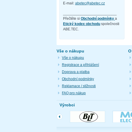
E-mail:
abetec@abetec.cz
__________________________
Přečtěte si
Obchodní podmínky
a
Etický kodex obchodu
společnosti
ABE.TEC.
Vše o nákupu
O
Vše o nákupu
Registrace a přihlášení
Doprava a platba
Obchodní podmínky
Reklamace / stížnosti
FAQ pro nákup
Výrobci