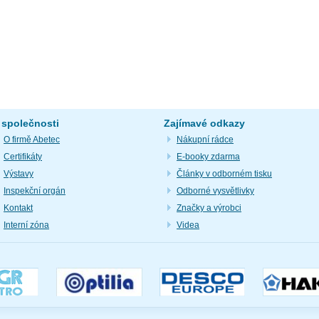
 společnosti
Zajímavé odkazy
O firmě Abetec
Nákupní rádce
Certifikáty
E-booky zdarma
Výstavy
Články v odborném tisku
Inspekční orgán
Odborné vysvětlivky
Kontakt
Značky a výrobci
Interní zóna
Videa