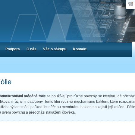
Uživ
Nák
Poč
Hes
Cen
Zap
Podpora
O nás
Vše o nákupu
Kontakt
ólie
ntimikrobiální měděné fólie
se používají pro různé povrchy, se kterými lidé přichá
nfikování různými patogeny. Tento film využívá mechanismu bakterií, které rozpoznají
střebaný iont mědi poškodí buněčnou membránu bakterie a zajistí její zničení. Fólie
a svém povrchu a předchází nakažení člověka.