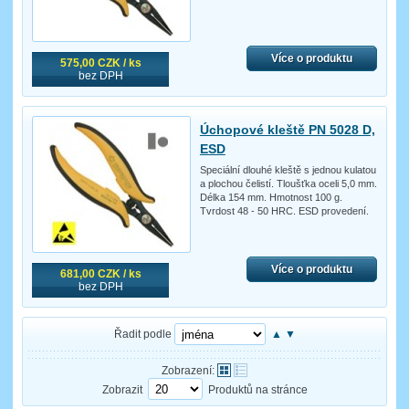
Více o produktu
575,00 CZK / ks
bez DPH
Úchopové kleště PN 5028 D,
ESD
Speciální dlouhé kleště s jednou kulatou
a plochou čelistí. Tloušťka oceli 5,0 mm.
Délka 154 mm. Hmotnost 100 g.
Tvrdost 48 - 50 HRC. ESD provedení.
Více o produktu
681,00 CZK / ks
bez DPH
Řadit podle
▲
▼
Zobrazení:
Zobrazit
Produktů na stránce