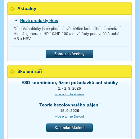
Aktuality
Nové produkty Hios
Do naší nabídky jsme přidali nové měřiče krouticího momentu
Hios 4. generace HP-10/HP-100 a nové řady podavačů šroubů
HS a HSV.
Zobrazit všechny
Školení září
ESD koordinátor, řízení požadavků antistatiky
1. - 2. 9. 2026
více o tomto školení
Teorie bezolovnatého pájení
15. 9. 2026
více o tomto školení
Kalendář školení