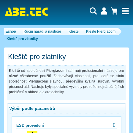
Uživatel:
Nákupní košík je momentálně prázdný.
Eshop
Ruční nářadí a nástroje
Kleště
Kleště Piergiacomi
Počet produktů:
0
Heslo:
Obsah košíku
Kleště pro zlatníky
Cena celkem:
0,00 CZK
Zapomenuté heslo
Nová registrace
Přihlásit
Kleště pro zlatníky
Kleště
od společnosti
Piergiacomi
zahrnují profesionální nástroje pro
různé všeobecné použití. Zachovávají vlastnosti, pro které se stala
společnost Piergiacomi slavnou, především kvalita surovin, výrobní
přesnost atd. Nástroje byly speciálně vyvinuty pro řešeí nejnáročnějších
problémů v oblasti elektrotechniky.
Výběr podle parametrů
ESD provedení