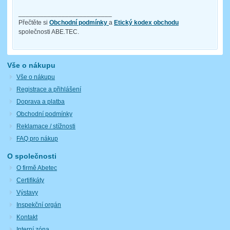
__________________________
Přečtěte si
Obchodní podmínky
a
Etický kodex obchodu
společnosti ABE.TEC.
Vše o nákupu
Vše o nákupu
Registrace a přihlášení
Doprava a platba
Obchodní podmínky
Reklamace / stížnosti
FAQ pro nákup
O společnosti
O firmě Abetec
Certifikáty
Výstavy
Inspekční orgán
Kontakt
Interní zóna