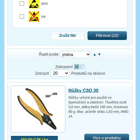
ano
ne
Zrušit filtr
Filtrovat (
12
)
Řadit podle
▲
▼
Zobrazení:
Zobrazit
Produktů na stránce
Nůžky CSO 30
Nůžky určené pro použití ve
šperkařství a zlatnictví. Tloušťka oceli
3,0 mm, délka kleští 148 mm, hmotnost
80 g. Max. průměr drátu 1,63 mm, AWG
14.
Více o produktu
450,00 CZK / ks