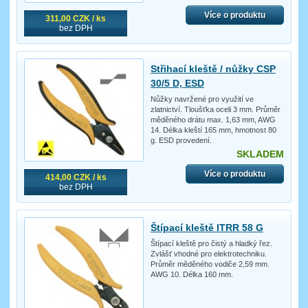
Více o produktu
311,00 CZK / ks
bez DPH
Střihací kleště / nůžky CSP
30/5 D, ESD
Nůžky navržené pro využití ve
zlatnictví. Tloušťka oceli 3 mm. Průměr
měděného drátu max. 1,63 mm, AWG
14. Délka kleští 165 mm, hmotnost 80
g. ESD provedení.
SKLADEM
Více o produktu
414,00 CZK / ks
bez DPH
Štípací kleště ITRR 58 G
Štípací kleště pro čistý a hladký řez.
Zvlášť vhodné pro elektrotechniku.
Průměr měděného vodiče 2,59 mm.
AWG 10. Délka 160 mm.