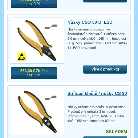
bez DPH
Nůžky CSO 30 D, ESD
Nůžky určené pro použití ve
šperkařství a zlatnictví. Tloušťka oceli
3,0 mm, délka kleští 148 mm, hmotnost
80 g. Max. průměr drátu 1,63 mm, AWG
14. ESD provedení.
Více o produktu
553,00 CZK / ks
bez DPH
Stříhací kleště / nůžky CS 30
L
Nůžky určené pro použití v elektronice.
Prodloužené čelisti z 3 mm oceli.
Průměr drátu 1,3 mm, AWG 16. Délka
kleští 152 mm, hmotnost 82 mm.
SKLADEM