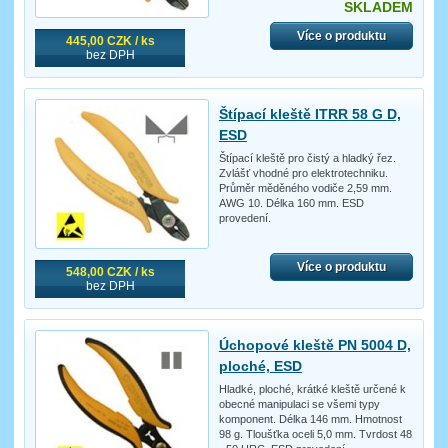
SKLADEM
Více o produktu
445,00 CZK / ks
bez DPH
Štípací kleště ITRR 58 G D,
ESD
Štípací kleště pro čistý a hladký řez.
Zvlášť vhodné pro elektrotechniku.
Průměr měděného vodiče 2,59 mm.
AWG 10. Délka 160 mm. ESD
provedení.
Více o produktu
548,00 CZK / ks
bez DPH
Úchopové kleště PN 5004 D,
ploché, ESD
Hladké, ploché, krátké kleště určené k
obecné manipulaci se všemi typy
komponent. Délka 146 mm. Hmotnost
98 g. Tloušťka oceli 5,0 mm. Tvrdost 48