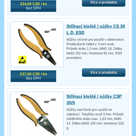
Více o produktu
434,00 CZK / ks
bez DPH
Stříhací kleště / nůžky CS 30
L D, ESD
Nůžky určené pro použití v elektronice.
Prodloužené čelisti z 3 mm oceli.
Průměr drátu 1,3 mm, AWG 16. Délka
kleští 152 mm, hmotnost 82 mm. ESD
provedení.
Více o produktu
537,00 CZK / ks
bez DPH
Střihací kleště / nůžky CSP
30/5
Nůžky navržené pro využití ve
zlatnictví. Tloušťka oceli 3 mm. Průměr
měděného drátu max. 1,63 mm, AWG
14. Délka kleští 165 mm, hmotnost 102
g.