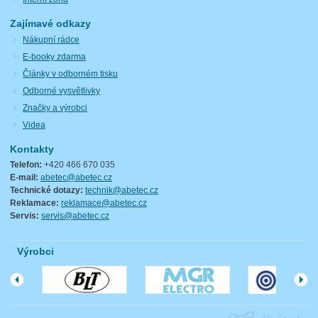
Zajímavé odkazy
Nákupní rádce
E-booky zdarma
Články v odborném tisku
Odborné vysvětlivky
Značky a výrobci
Videa
Kontakty
Telefon:
+420 466 670 035
E-mail:
abetec@abetec.cz
Technické dotazy:
technik@abetec.cz
Reklamace:
reklamace@abetec.cz
Servis:
servis@abetec.cz
Výrobci