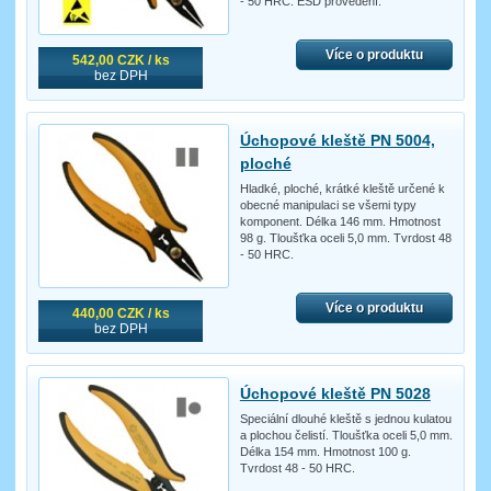
- 50 HRC. ESD provedení.
Více o produktu
542,00 CZK / ks
bez DPH
Úchopové kleště PN 5004,
ploché
Hladké, ploché, krátké kleště určené k
obecné manipulaci se všemi typy
komponent. Délka 146 mm. Hmotnost
98 g. Tloušťka oceli 5,0 mm. Tvrdost 48
- 50 HRC.
Více o produktu
440,00 CZK / ks
bez DPH
Úchopové kleště PN 5028
Speciální dlouhé kleště s jednou kulatou
a plochou čelistí. Tloušťka oceli 5,0 mm.
Délka 154 mm. Hmotnost 100 g.
Tvrdost 48 - 50 HRC.