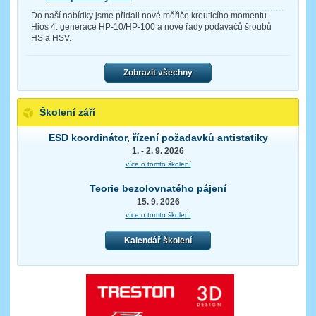
Do naší nabídky jsme přidali nové měřiče krouticího momentu
Hios 4. generace HP-10/HP-100 a nové řady podavačů šroubů
HS a HSV.
Zobrazit všechny
Školení září
ESD koordinátor, řízení požadavků antistatiky
1. - 2. 9. 2026
více o tomto školení
Teorie bezolovnatého pájení
15. 9. 2026
více o tomto školení
Kalendář školení