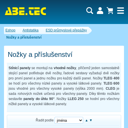
Uživatel:
Nákupní košík je momentálně prázdný.
Eshop
Antistatika
ESD průmyslové přepážky
Počet produktů:
0
Heslo:
Obsah košíku
Nožky a příslušenství
Cena celkem:
0,00 CZK
Zapomenuté heslo
Nová registrace
Přihlásit
Nožky a příslušenství
Stínicí panely
se montují na
vhodné nožky
, přičemž jeden samostatně
stojící panel potřebuje dvě nožky, řadové sestavy vyžadují dvě nožky
pro první panel a jednu nožku pro každý další panel. Nožky
TLEG 400
se hodí pro všechny nízké panely a vysoké látkové panely.
TLEG 600
jsou vhodné pro všechny vysoké panely (výška 2000 mm).
CLEG
je
sada rohových nožek určená pro všechny panely. Díky těmto nožkám
sestavíte
panely do úhlu 90°
. Nožky
LLEG 250
se hodní pro všechny
nížké panely a vysoké látkové panely.
Řadit podle
▲
▼