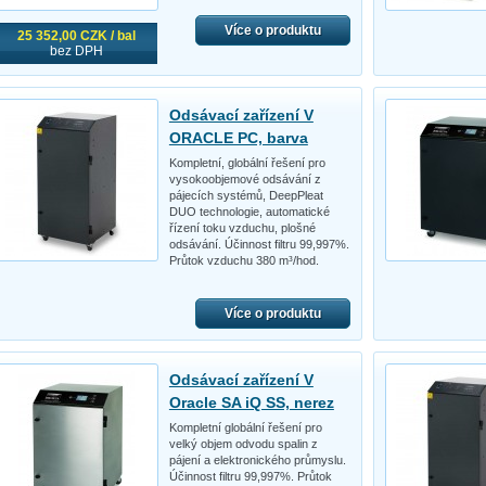
Více o produktu
25 352,00 CZK / bal
bez DPH
Odsávací zařízení V
ORACLE PC, barva
Kompletní, globální řešení pro
vysokoobjemové odsávání z
pájecích systémů, DeepPleat
DUO technologie, automatické
řízení toku vzduchu, plošné
odsávání. Účinnost filtru 99,997%.
Průtok vzduchu 380 m³/hod.
Více o produktu
Odsávací zařízení V
Oracle SA iQ SS, nerez
Kompletní globální řešení pro
velký objem odvodu spalin z
pájení a elektronického průmyslu.
Účinnost filtru 99,997%. Průtok