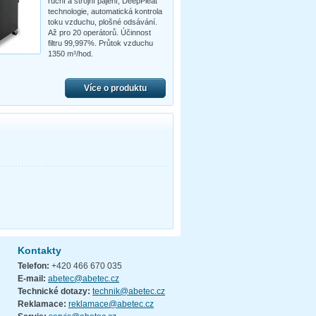
ruční a strojní pájení, DeepPleat
technologie, automatická kontrola
toku vzduchu, plošné odsávání.
Až pro 20 operátorů. Účinnost
filtru 99,997%. Průtok vzduchu
1350 m³/hod.
Více o produktu
Kontakty
Telefon:
+420 466 670 035
E-mail:
abetec@abetec.cz
Technické dotazy:
technik@abetec.cz
Reklamace:
reklamace@abetec.cz