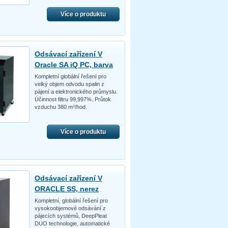
Více o produktu
Odsávací zařízení V
Oracle SA iQ PC, barva
Kompletní globální řešení pro
velký objem odvodu spalin z
pájení a elektronického průmyslu.
Účinnost filtru 99,997%. Průtok
vzduchu 380 m³/hod.
Více o produktu
Odsávací zařízení V
ORACLE SS, nerez
Kompletní, globální řešení pro
vysokoobjemové odsávání z
pájecích systémů, DeepPleat
DUO technologie, automatické