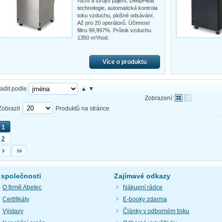
ruční a strojní pájení, DeepPleat
technologie, automatická kontrola
toku vzduchu, plošné odsávání.
Až pro 20 operátorů. Účinnost
filtru 99,997%. Průtok vzduchu
1350 m³/hod.
Více o produktu
adit podle
▲
▼
Zobrazení:
Zobrazit
Produktů na stránce
1
2
 společnosti
Zajímavé odkazy
O firmě Abetec
Nákupní rádce
Certifikáty
E-booky zdarma
Výstavy
Články v odborném tisku