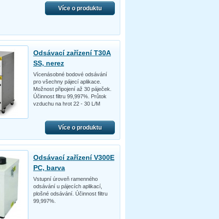
Více o produktu
Odsávací zařízení T30A
SS, nerez
Vícenásobné bodové odsávání
pro všechny pájecí aplikace.
Možnost připojení až 30 páječek.
Účinnost filtru 99,997%. Průtok
vzduchu na hrot 22 - 30 L/M
Více o produktu
Odsávací zařízení V300E
PC, barva
Vstupní úroveň ramenného
odsávání u pájecích aplikací,
plošné odsávání. Účinnost filtru
99,997%.