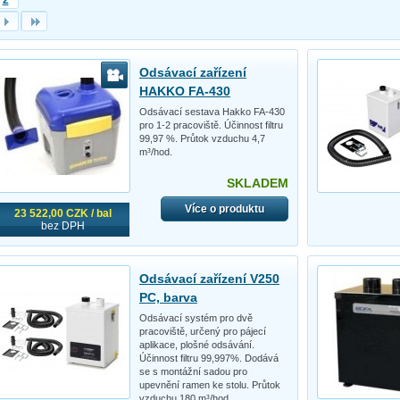
Odsávací zařízení
HAKKO FA-430
Odsávací sestava Hakko FA-430
pro 1-2 pracoviště. Účinnost filtru
99,97 %. Průtok vzduchu 4,7
m³/hod.
SKLADEM
Více o produktu
23 522,00 CZK / bal
bez DPH
Odsávací zařízení V250
PC, barva
Odsávací systém pro dvě
pracoviště, určený pro pájecí
aplikace, plošné odsávání.
Účinnost filtru 99,997%. Dodává
se s montážní sadou pro
upevnění ramen ke stolu. Průtok
vzduchu 180 m³/hod.