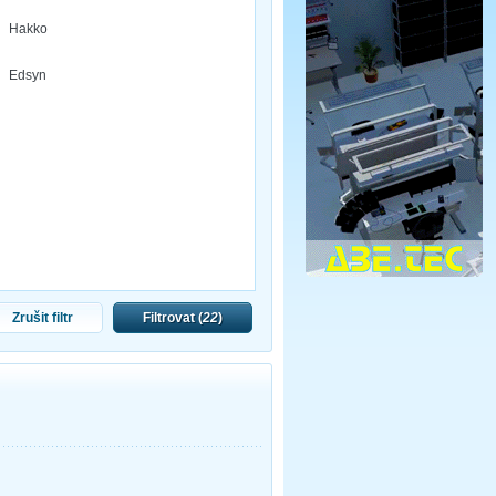
Hakko
Edsyn
Zrušit filtr
Filtrovat (
22
)