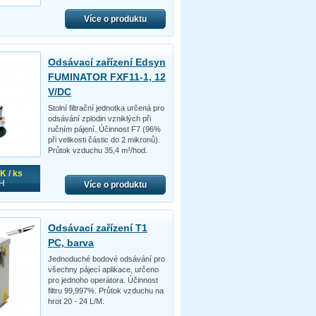
Více o produktu
Odsávací zařízení Edsyn
FUMINATOR FXF11-1, 12
V/DC
Stolní filtrační jednotka určená pro
odsávání zplodin vzniklých při
ručním pájení. Účinnost F7 (96%
při velikosti částic do 2 mikronů).
Průtok vzduchu 35,4 m³/hod.
K / ks
H
Více o produktu
Odsávací zařízení T1
PC, barva
Jednoduché bodové odsávání pro
všechny pájecí aplikace, určeno
pro jednoho operátora. Účinnost
filtru 99,997%. Průtok vzduchu na
hrot 20 - 24 L/M.