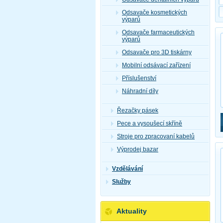
Odsavače kosmetických
výparů
Odsavače farmaceutických
výparů
Odsavače pro 3D tiskárny
Mobilní odsávací zařízení
Příslušenství
Náhradní díly
Řezačky pásek
Pece a vysoušecí skříně
Stroje pro zpracovaní kabelů
Výprodej bazar
Vzdělávání
Služby
Aktuality