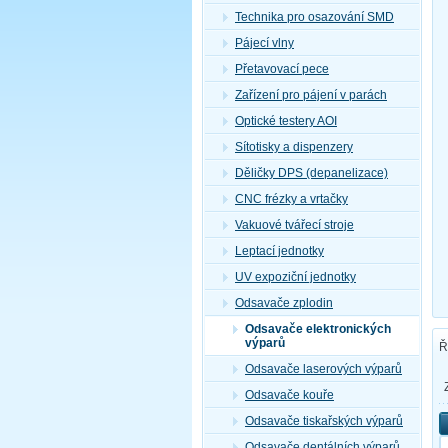
Technika pro osazování SMD
Pájecí vlny
Přetavovací pece
Zařízení pro pájení v parách
Optické testery AOI
Sítotisky a dispenzery
Děličky DPS (depanelizace)
CNC frézky a vrtačky
Vakuové tvářecí stroje
Leptací jednotky
UV expoziční jednotky
Odsavače zplodin
Odsavače elektronických
výparů
Ř
Odsavače laserových výparů
Odsavače kouře
Odsavače tiskařských výparů
Odsavače dentálních výparů