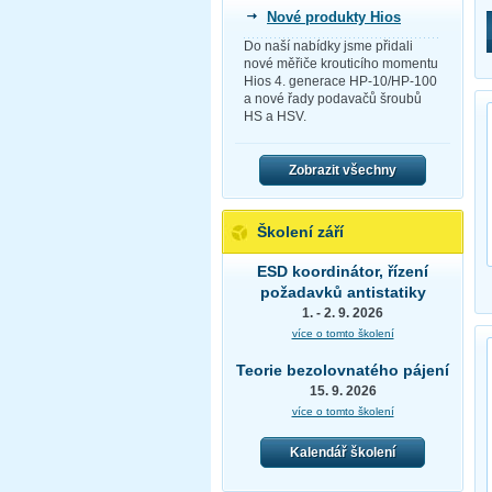
Nové produkty Hios
Do naší nabídky jsme přidali
nové měřiče krouticího momentu
Hios 4. generace HP-10/HP-100
a nové řady podavačů šroubů
HS a HSV.
Zobrazit všechny
Školení září
ESD koordinátor, řízení
požadavků antistatiky
1. - 2. 9. 2026
více o tomto školení
Teorie bezolovnatého pájení
15. 9. 2026
více o tomto školení
Kalendář školení