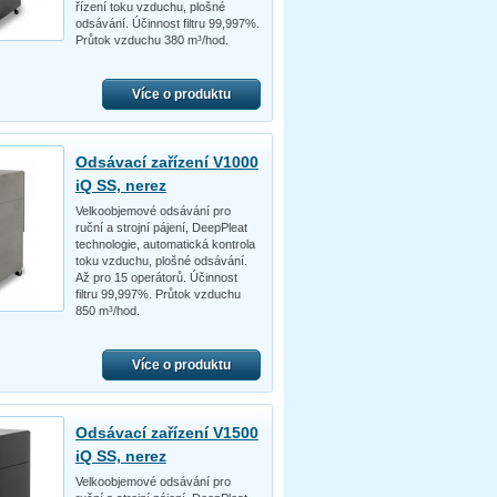
řízení toku vzduchu, plošné
odsávání. Účinnost filtru 99,997%.
Průtok vzduchu 380 m³/hod.
Více o produktu
Odsávací zařízení V1000
iQ SS, nerez
Velkoobjemové odsávání pro
ruční a strojní pájení, DeepPleat
technologie, automatická kontrola
toku vzduchu, plošné odsávání.
Až pro 15 operátorů. Účinnost
filtru 99,997%. Průtok vzduchu
850 m³/hod.
Více o produktu
Odsávací zařízení V1500
iQ SS, nerez
Velkoobjemové odsávání pro