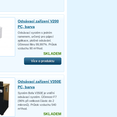
Odsávací zařízení V200
PC, barva
Odsávací systém s jedním
ramenem, určený pro pájecí
aplikace, plošné odsávání.
Účinnost filtru 99,997%. Průtok
vzduchu 90 m³/hod.
SKLADEM
Více o produktu
Odsávací zařízení V350E
PC, barva
Systém Bofa V350E je vnitřní
odsávací systém. Účinnost F7
(96% při velikosti částic do 2
mikronů). Průtok vzduchu 540
m³/hod.
SKLADEM