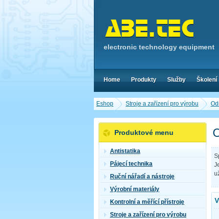
electronic technology equipment
Home
Produkty
Služby
Školení
Eshop
Stroje a zařízení pro výrobu
Od
O
Produktové menu
Antistatika
S
Pájecí technika
J
u
Ruční nářadí a nástroje
Výrobní materiály
V
Kontrolní a měřící přístroje
Stroje a zařízení pro výrobu