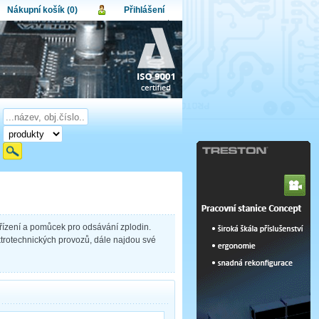
Nákupní košík (0)
Přihlášení
atel:
upní košík je momentálně prázdný.
et produktů:
0
lo:
Obsah košíku
a celkem:
0,00 CZK
omenuté heslo
Nová registrace
Přihlásit
řízení a pomůcek pro odsávání zplodin.
trotechnických provozů, dále najdou své