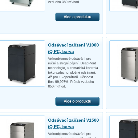
vzduchu 380 m³/hod.
Více o produktu
Odsávací zařízení V1000
iQ PC, barva
Velkoobjemové odsávání pro
ruční a strojní pájení, DeepPleat
technologie, automatická kontrola
toku vzduchu, plošné odsávání.
Až pro 15 operátorů. Účinnost
filtru 99,997%. Průtok vzduchu
850 m³/hod.
Více o produktu
Odsávací zařízení V1500
iQ PC, barva
Velkoobjemové odsávání pro