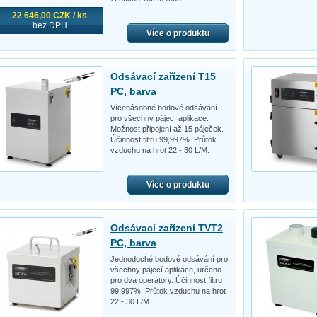
22 646,00 CZK / ks
bez DPH
Více o produktu
Odsávací zařízení T15
PC, barva
Vícenásobné bodové odsávání
pro všechny pájecí aplikace.
Možnost připojení až 15 páječek.
Účinnost filtru 99,997%. Průtok
vzduchu na hrot 22 - 30 L/M.
Více o produktu
Odsávací zařízení TVT2
PC, barva
Jednoduché bodové odsávání pro
všechny pájecí aplikace, určeno
pro dva operátory. Účinnost filtru
99,997%. Průtok vzduchu na hrot
22 - 30 L/M.