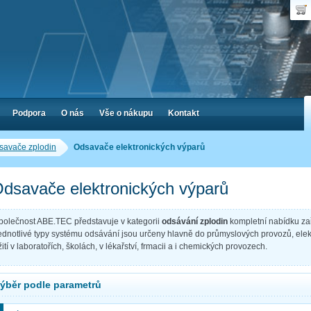
Uživ
Nák
Poč
Hes
Cen
Zap
Podpora
O nás
Vše o nákupu
Kontakt
savače zplodin
Odsavače elektronických výparů
dsavače elektronických výparů
polečnost ABE.TEC představuje v kategorii
odsávání zplodin
kompletní nabídku za
ednotlivé typy systému odsávání jsou určeny hlavně do průmyslových provozů, elek
žití v laboratořích, školách, v lékařství, frmacii a i chemických provozech.
ýběr podle parametrů