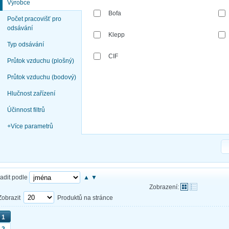
Výrobce
Bofa
Počet pracovišť pro
odsávání
Klepp
Typ odsávání
CIF
Průtok vzduchu (plošný)
Průtok vzduchu (bodový)
Hlučnost zařízení
Účinnost filtrů
+
Více parametrů
adit podle
▲
▼
Zobrazení:
Zobrazit
Produktů na stránce
1
2