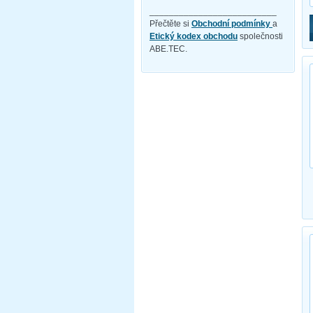
__________________________
Přečtěte si
Obchodní podmínky
a
Etický kodex obchodu
společnosti
ABE.TEC.