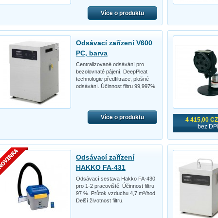
Více o produktu
Odsávací zařízení V600
PC, barva
Centralizované odsávání pro
bezolovnaté pájení, DeepPleat
technologie předfiltrace, plošné
odsávání. Účinnost filtru 99,997%.
Více o produktu
4 415,00 CZ
bez DP
Odsávací zařízení
HAKKO FA-431
Odsávací sestava Hakko FA-430
pro 1-2 pracoviště. Účinnost filtru
97 %. Průtok vzduchu 4,7 m³/hod.
Delší životnost filtru.