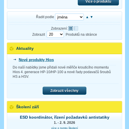
Více o produktu
Řadit podle
▲
▼
Zobrazení:
Zobrazit
Produktů na stránce
Aktuality
Nové produkty Hios
Do naší nabídky jsme přidali nové měřiče krouticího momentu
Hios 4. generace HP-10/HP-100 a nové řady podavačů šroubů
HS a HSV.
Zobrazit všechny
Školení září
ESD koordinátor, řízení požadavků antistatiky
1. - 2. 9. 2026
více o tomto školení