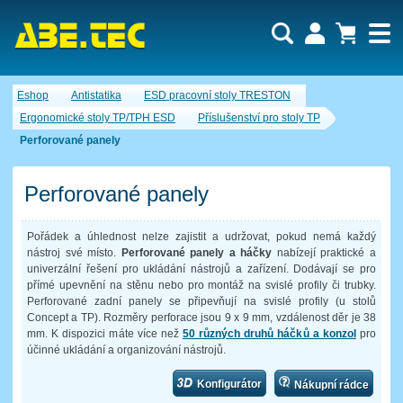
Uživatel:
Nákupní košík je momentálně prázdný.
Eshop
Antistatika
ESD pracovní stoly TRESTON
Počet produktů:
0
Heslo:
Obsah košíku
Ergonomické stoly TP/TPH ESD
Příslušenství pro stoly TP
Cena celkem:
0,00 CZK
Perforované panely
Zapomenuté heslo
Nová registrace
Přihlásit
Perforované panely
Pořádek a úhlednost nelze zajistit a udržovat, pokud nemá každý
nástroj své místo.
Perforované panely a háčky
nabízejí praktické a
univerzální řešení pro ukládání nástrojů a zařízení. Dodávají se pro
přímé upevnění na stěnu nebo pro montáž na svislé profily či trubky.
Perforované zadní panely se připevňují na svislé profily (u stolů
Concept a TP). Rozměry perforace jsou 9 x 9 mm, vzdálenost děr je 38
mm. K dispozici máte více než
50 různých druhů háčků a konzol
pro
účinné ukládání a organizování nástrojů.
Konfigurátor
Nákupní rádce