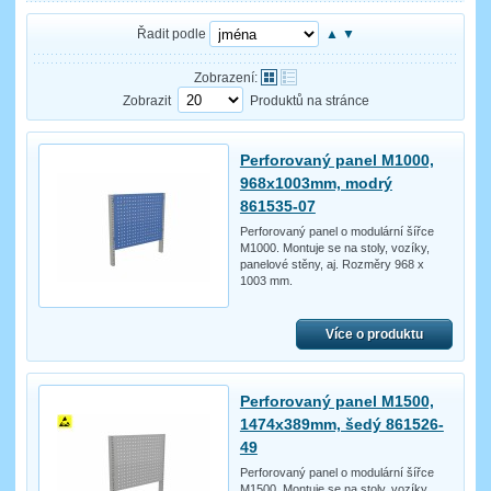
Řadit podle
▲
▼
Zobrazení:
Zobrazit
Produktů na stránce
Perforovaný panel M1000,
968x1003mm, modrý
861535-07
Perforovaný panel o modulární šířce
M1000. Montuje se na stoly, vozíky,
panelové stěny, aj. Rozměry 968 x
1003 mm.
Více o produktu
Perforovaný panel M1500,
1474x389mm, šedý 861526-
49
Perforovaný panel o modulární šířce
M1500. Montuje se na stoly, vozíky,