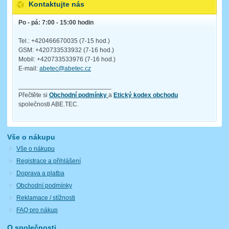
Kontaktujte nás
Po - pá: 7:00 - 15:00 hodin
Tel.: +420466670035 (7-15 hod.)
GSM: +420733533932 (7-16 hod.)
Mobil: +420733533976 (7-16 hod.)
E-mail:
abetec@abetec.cz
__________________________
Přečtěte si
Obchodní podmínky
a
Etický kodex obchodu
společnosti ABE.TEC.
Vše o nákupu
Vše o nákupu
Registrace a přihlášení
Doprava a platba
Obchodní podmínky
Reklamace / stížnosti
FAQ pro nákup
O společnosti