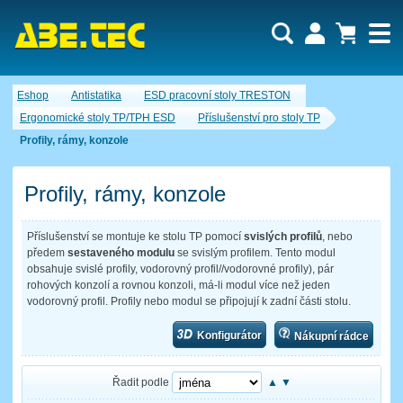
Uživatel:
Nákupní košík je momentálně prázdný.
Eshop
Antistatika
ESD pracovní stoly TRESTON
Počet produktů:
0
Heslo:
Obsah košíku
Ergonomické stoly TP/TPH ESD
Příslušenství pro stoly TP
Cena celkem:
0,00 CZK
Profily, rámy, konzole
Zapomenuté heslo
Nová registrace
Přihlásit
Profily, rámy, konzole
Příslušenství se montuje ke stolu TP pomocí
svislých profilů
, nebo
předem
sestaveného modulu
se svislým profilem. Tento modul
obsahuje svislé profily, vodorovný profil//vodorovné profily), pár
rohových konzolí a rovnou konzoli, má-li modul více než jeden
vodorovný profil. Profily nebo modul se připojují k zadní části stolu.
Konfigurátor
Nákupní rádce
Řadit podle
▲
▼