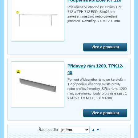
Podpěrná konzole KT 120
Příslušenství vhodné ke stolům TPH
712 a TPH 712 ESD. Slouží pro
zavěšení nástrojů nebo osvětlení
jednotek. Rozměry 600 x 1200 mm.
Více o produktu
Přídavný rám 1200, TPK12-
49
Pomocí přídavného rámu se ke stolům
TP připevňují všechny svislé profily
nebo profilové moduly. Šířka rámu 1200
mm, upevňovací body pro svislé části 1
x M750, 1 x M900, 1 x M1200.
Více o produktu
Řadit podle
▲
▼