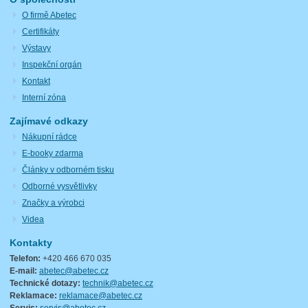
O firmě Abetec
Certifikáty
Výstavy
Inspekční orgán
Kontakt
Interní zóna
Zajímavé odkazy
Nákupní rádce
E-booky zdarma
Články v odborném tisku
Odborné vysvětlivky
Značky a výrobci
Videa
Kontakty
Telefon:
+420 466 670 035
E-mail:
abetec@abetec.cz
Technické dotazy:
technik@abetec.cz
Reklamace:
reklamace@abetec.cz
Servis:
servis@abetec.cz