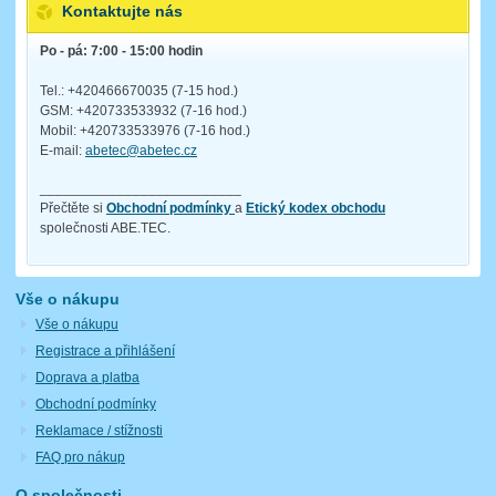
Kontaktujte nás
Po - pá: 7:00 - 15:00 hodin
Tel.: +420466670035 (7-15 hod.)
GSM: +420733533932 (7-16 hod.)
Mobil: +420733533976 (7-16 hod.)
E-mail:
abetec@abetec.cz
__________________________
Přečtěte si
Obchodní podmínky
a
Etický kodex obchodu
společnosti ABE.TEC.
Vše o nákupu
Vše o nákupu
Registrace a přihlášení
Doprava a platba
Obchodní podmínky
Reklamace / stížnosti
FAQ pro nákup
O společnosti