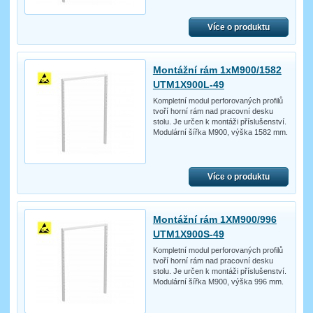
Více o produktu
Montážní rám 1xM900/1582
UTM1X900L-49
Kompletní modul perforovaných profilů
tvoří horní rám nad pracovní desku
stolu. Je určen k montáži příslušenství.
Modulární šířka M900, výška 1582 mm.
Více o produktu
Montážní rám 1XM900/996
UTM1X900S-49
Kompletní modul perforovaných profilů
tvoří horní rám nad pracovní desku
stolu. Je určen k montáži příslušenství.
Modulární šířka M900, výška 996 mm.