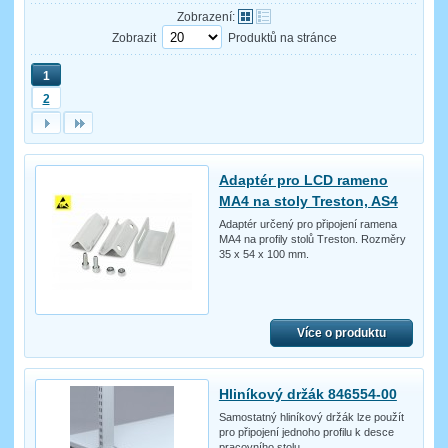
Zobrazení:
Zobrazit
Produktů na stránce
1
2
Adaptér pro LCD rameno
MA4 na stoly Treston, AS4
Adaptér určený pro připojení ramena
MA4 na profily stolů Treston. Rozměry
35 x 54 x 100 mm.
Více o produktu
Hliníkový držák 846554-00
Samostatný hliníkový držák lze použít
pro připojení jednoho profilu k desce
pracovního stolu.