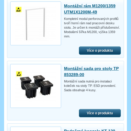
Montážní rám M1200/1359
UTM1X1200M-49
Kompletní modul perforovaných profilů
tvoří horní rám nad pracovní desku
stolu. Je určen k montáži příslušenství.
Modulární šířka M1200, výška 1359
mm.
Více o produktu
Montážní sada pro stoly TP
853289-00
Montážní sada nutná pro instalaci
koleček na stoly TP. ESD provedení.
Sada obsahuje 4 kusy.
Více o produktu