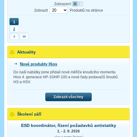
Zobrazení:
Zobrazit
Produktů na stránce
1
2
Aktuality
Nové produkty Hios
Do naší nabídky jsme přidali nové měřiče krouticího momentu
Hios 4. generace HP-10/HP-100 a nové řady podavačů šroubů
HS a HSV.
Zobrazit všechny
Školení září
ESD koordinátor, řízení požadavků antistatiky
1. - 2. 9. 2026
více o tomto školení