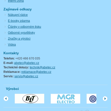
Interní zóna
Zajímavé odkazy
Nákupní rádce
E-booky zdarma
Články v odborném tisku
Odborné vysvětlivky
Značky a výrobci
Videa
Kontakty
Telefon:
+420 466 670 035
E-mail:
abetec@abetec.cz
Technické dotazy:
technik@abetec.cz
Reklamace:
reklamace@abetec.cz
Servis:
servis@abetec.cz
Výrobci