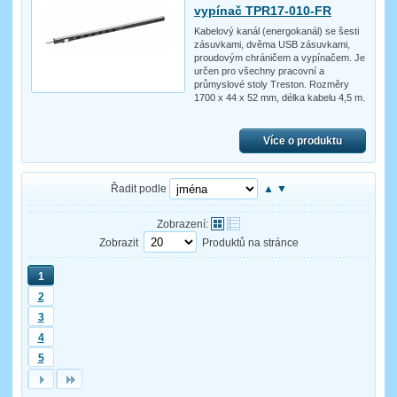
vypínač TPR17-010-FR
Kabelový kanál (energokanál) se šesti
zásuvkami, dvěma USB zásuvkami,
proudovým chráničem a vypínačem. Je
určen pro všechny pracovní a
průmyslové stoly Treston. Rozměry
1700 x 44 x 52 mm, délka kabelu 4,5 m.
Více o produktu
Řadit podle
▲
▼
Zobrazení:
Zobrazit
Produktů na stránce
1
2
3
4
5