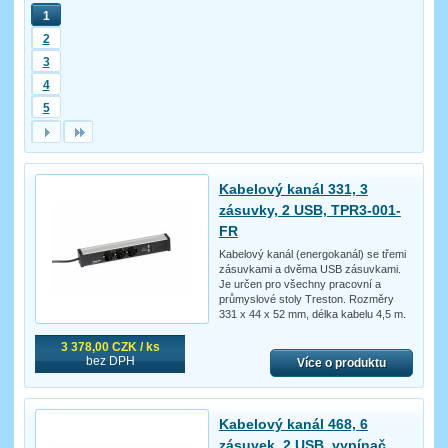
1
2
3
4
5
Kabelový kanál 331, 3
zásuvky, 2 USB, TPR3-001-
FR
Kabelový kanál (energokanál) se třemi
zásuvkami a dvěma USB zásuvkami.
Je určen pro všechny pracovní a
průmyslové stoly Treston. Rozměry
331 x 44 x 52 mm, délka kabelu 4,5 m.
3 378,00 CZK / ks
bez DPH
Více o produktu
Kabelový kanál 468, 6
zásuvek, 2 USB, vypínač,