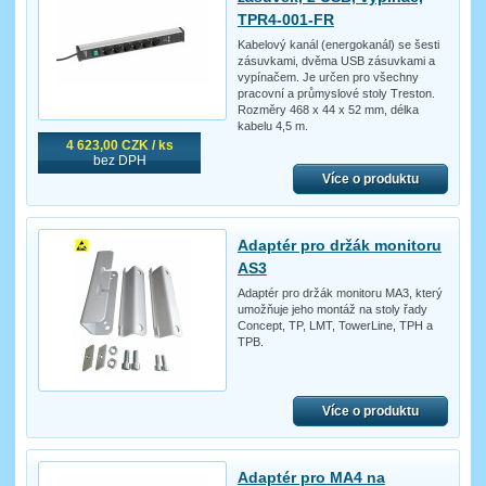
TPR4-001-FR
Kabelový kanál (energokanál) se šesti
zásuvkami, dvěma USB zásuvkami a
vypínačem. Je určen pro všechny
pracovní a průmyslové stoly Treston.
Rozměry 468 x 44 x 52 mm, délka
kabelu 4,5 m.
4 623,00 CZK / ks
bez DPH
Více o produktu
Adaptér pro držák monitoru
AS3
Adaptér pro držák monitoru MA3, který
umožňuje jeho montáž na stoly řady
Concept, TP, LMT, TowerLine, TPH a
TPB.
Více o produktu
Adaptér pro MA4 na