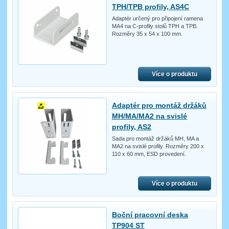
TPH/TPB profily, AS4C
Adaptér určený pro připojení ramena
MA4 na C-profily stolů TPH a TPB.
Rozměry 35 x 54 x 100 mm.
Více o produktu
Adaptér pro montáž držáků
MH/MA/MA2 na svislé
profily, AS2
Sada pro montáž držáků MH, MA a
MA2 na svislé profily. Rozměry 200 x
110 x 60 mm, ESD provedení.
Více o produktu
Boční pracovní deska
TP904 ST