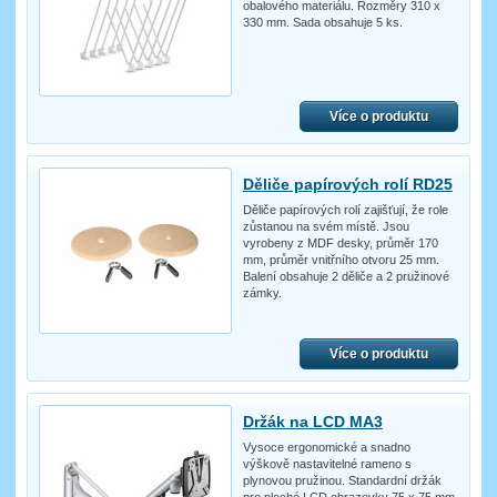
obalového materiálu. Rozměry 310 x
330 mm. Sada obsahuje 5 ks.
Více o produktu
Děliče papírových rolí RD25
Děliče papírových rolí zajišťují, že role
zůstanou na svém místě. Jsou
vyrobeny z MDF desky, průměr 170
mm, průměr vnitřního otvoru 25 mm.
Balení obsahuje 2 děliče a 2 pružinové
zámky.
Více o produktu
Držák na LCD MA3
Vysoce ergonomické a snadno
výškově nastavitelné rameno s
plynovou pružinou. Standardní držák
pro ploché LCD obrazovky 75 x 75 mm