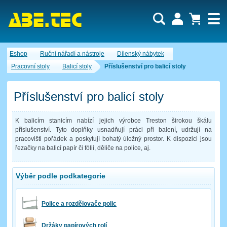
Uživatel:
Nákupní košík je momentálně prázdný.
Eshop
Ruční nářadí a nástroje
Dílenský nábytek
Počet produktů:
0
Heslo:
Obsah košíku
Pracovní stoly
Balicí stoly
Příslušenství pro balicí stoly
Cena celkem:
0,00 CZK
Zapomenuté heslo
Nová registrace
Přihlásit
Příslušenství pro balicí stoly
K balicím stanicím nabízí jejich výrobce Treston širokou škálu
příslušenství. Tyto doplňky usnadňují práci při balení, udržují na
pracovišti pořádek a poskytují bohatý úložný prostor. K dispozici jsou
řezačky na balicí papír či fólii, děliče na police, aj.
Výběr podle podkategorie
Police a rozdělovače polic
Držáky papírových rolí