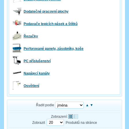
Dodatečné pracovní plochy
Podavače lepicích pásek a štítků
Řezačky
Perforované panely, zásobníky, koše
PC příslušenství
Napájecí kanály
Osvětlení
Řadit podle
▲
▼
Zobrazení:
Zobrazit
Produktů na stránce