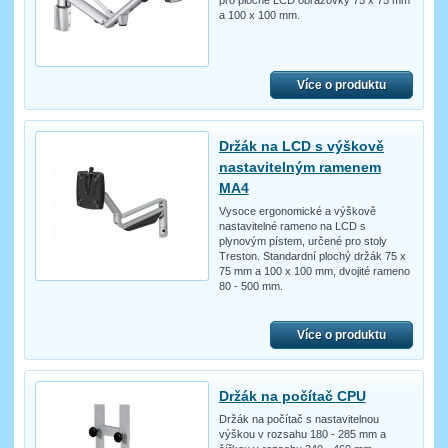
a 100 x 100 mm.
Více o produktu
Držák na LCD s výškově
nastavitelným ramenem
MA4
Vysoce ergonomické a výškově
nastavitelné rameno na LCD s
plynovým pístem, určené pro stoly
Treston. Standardní plochý držák 75 x
75 mm a 100 x 100 mm, dvojité rameno
80 - 500 mm.
Více o produktu
Držák na počítač CPU
Držák na počítač s nastavitelnou
výškou v rozsahu 180 - 285 mm a