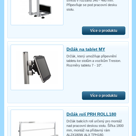
šířkou v rozsahu 340 - 460 mm.
Připevňuje se pod pracovní desku
stolu.
Více o produktu
Držák na tablet MY
Držák, který umožňuje připevnění
tabletu ke stolům a vozíkům Treston.
Rozměry tabletu 7 - 10".
Více o produktu
Držák rolí PRH ROLL180
Držák balicích rolí určený pro montáž
nad pracovní deskou stolu. Šířka 1800
mm, montáž na přídavný rám
AL2X180W, ALX TPH180.