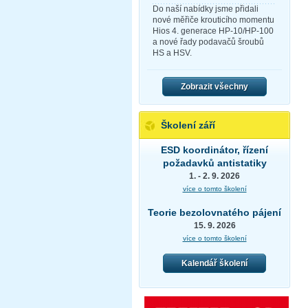
Do naší nabídky jsme přidali
nové měřiče krouticího momentu
Hios 4. generace HP-10/HP-100
a nové řady podavačů šroubů
HS a HSV.
Zobrazit všechny
Školení září
ESD koordinátor, řízení
požadavků antistatiky
1. - 2. 9. 2026
více o tomto školení
Teorie bezolovnatého pájení
15. 9. 2026
více o tomto školení
Kalendář školení