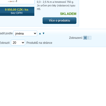
0,3 - 2,5 N.m a hmotností 750 g.
Je určen pro bity (nástavce) typu
H5.
9 950,00 CZK / ks
bez DPH
SKLADEM
Více o produktu
adit podle
▲
▼
Zobrazení:
Zobrazit
Produktů na stránce