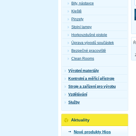
Bity, nástavce
Kleště
Pinzety
Stolní lampy
Horkovzdušné pistole
Ř
Úprava vývodů součástek
Bezpečné pracoviště
Clean Rooms
Výrobní materiály
Kontrolní a měřící přístroje
Stroje a zařízení pro výrobu
Vzdělávání
Služby
Aktuality
Nové produkty Hios