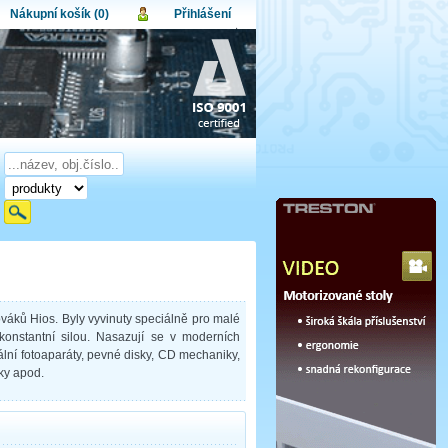
Nákupní košík (0)
Přihlášení
atel:
upní košík je momentálně prázdný.
et produktů:
0
lo:
Obsah košíku
a celkem:
0,00 CZK
omenuté heslo
Nová registrace
Přihlásit
ováků Hios. Byly vyvinuty speciálně pro malé
onstantní silou. Nasazují se v moderních
itální fotoaparáty, pevné disky, CD mechaniky,
ky apod.