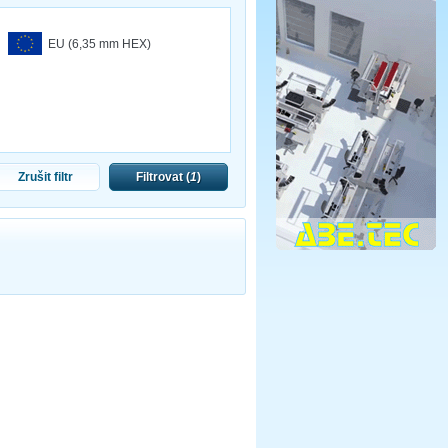
EU (6,35 mm HEX)
Zrušit filtr
Filtrovat (
1
)