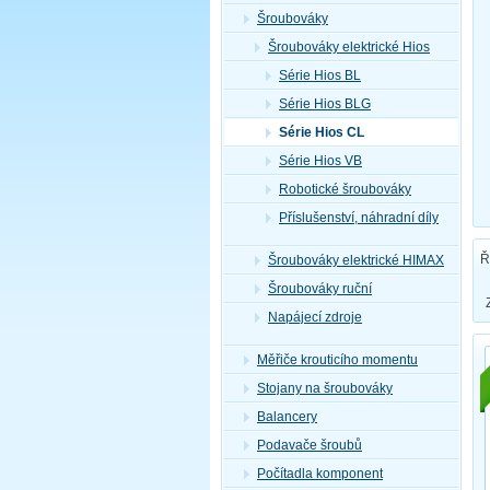
Šroubováky
Šroubováky elektrické Hios
Série Hios BL
Série Hios BLG
Série Hios CL
Série Hios VB
Robotické šroubováky
Příslušenství, náhradní díly
Ř
Šroubováky elektrické HIMAX
Šroubováky ruční
Napájecí zdroje
Měřiče krouticího momentu
Stojany na šroubováky
Balancery
Podavače šroubů
Počítadla komponent