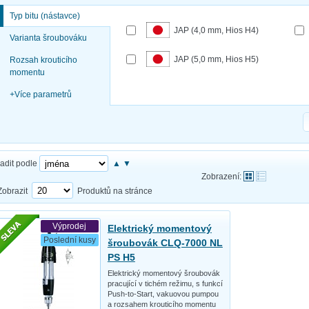
Typ bitu (nástavce)
JAP (4,0 mm, Hios H4)
Varianta šroubováku
JAP (5,0 mm, Hios H5)
Rozsah krouticího
momentu
+
Více parametrů
adit podle
▲
▼
Zobrazení:
Zobrazit
Produktů na stránce
Výprodej
Elektrický momentový
Poslední kusy
šroubovák CLQ-7000 NL
PS H5
Elektrický momentový šroubovák
pracující v tichém režimu, s funkcí
Push-to-Start, vakuovou pumpou
a rozsahem krouticího momentu