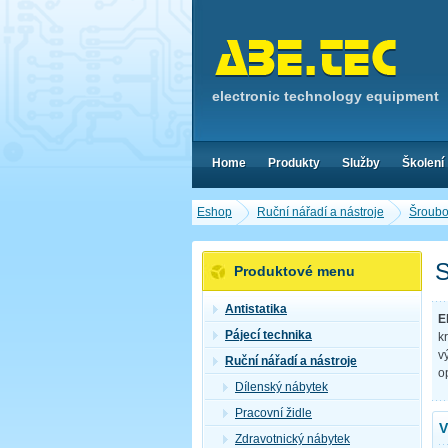
electronic technology equipment
Home
Produkty
Služby
Školení
Eshop
Ruční nářadí a nástroje
Šroubo
S
Produktové menu
Antistatika
E
Pájecí technika
k
v
Ruční nářadí a nástroje
o
Dílenský nábytek
Pracovní židle
V
Zdravotnický nábytek