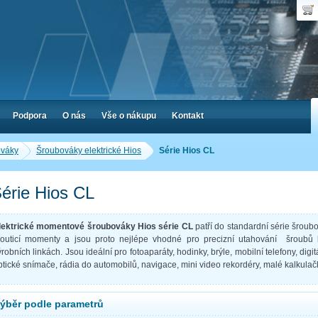
Uživ
Nák
Poč
Hes
Cen
Zap
Podpora
O nás
Vše o nákupu
Kontakt
váky
Šroubováky elektrické Hios
Série Hios CL
érie Hios CL
lektrické momentové šroubováky Hios série CL
patří do standardní série šroub
routicí momenty a jsou proto nejlépe vhodné pro precizní utahování šroubů k
ýrobních linkách. Jsou ideální pro fotoaparáty, hodinky, brýle, mobilní telefony, dig
ptické snímače, rádia do automobilů, navigace, mini video rekordéry, malé kalkulač
ýběr podle parametrů