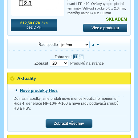
stanici FR-410. Oválný typ pro ploché
terminály. Velikost špičky 5,8 x 2,8 mm,
rozměry otvoru 4,0 x 1,0 mm.
SKLADEM
612,50 CZK / ks
bez DPH
Více o produktu
Řadit podle
▲
▼
Zobrazení:
Zobrazit
Produktů na stránce
Aktuality
Nové produkty Hios
Do naší nabídky jsme přidali nové měřiče krouticího momentu
Hios 4. generace HP-10/HP-100 a nové řady podavačů šroubů
HS a HSV.
Zobrazit všechny