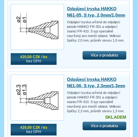
Odpájecí tryska HAKKO
N61-05, S typ, 2,0mm/1,0mm
Odpájecí tryska určená do odpájecí
pistole HAKKO FR-301 a odpájecí
stanici FR-410. S typ speciálně
navržený pro menší oblasti. Velikost
špičky 2,0 mm, průměr otvoru 1,0 mm.
Více o produktu
420,00 CZK / ks
bez DPH
Odpájecí tryska HAKKO
N61-06, S typ, 2,3mm/1,3mm
Odpájecí tryska určená do odpájecí
pistole HAKKO FR-301 a odpájecí
stanici FR-410. S typ speciálně
navržený pro menší oblasti. Velikost
špičky 2,3 mm, průměr otvoru 1,3 mm.
SKLADEM
Více o produktu
420,00 CZK / ks
bez DPH