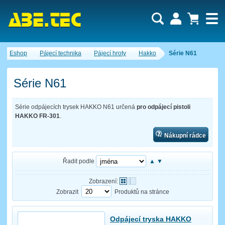
Uživatel:
Nákupní košík je momentálně prázdný.
Eshop
Pájecí technika
Pájecí hroty
Hakko
Série N61
Počet produktů:
0
Heslo:
Obsah košíku
Cena celkem:
0,00 CZK
Série N61
Zapomenuté heslo
Nová registrace
Přihlásit
Série odpájecích trysek HAKKO N61 určená
pro odpájecí pistoli
HAKKO FR-301
.
Nákupní rádce
Řadit podle
▲
▼
Zobrazení:
Zobrazit
Produktů na stránce
Odpájecí tryska HAKKO