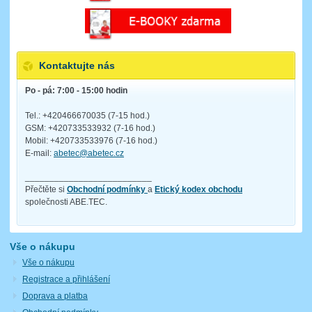
Kontaktujte nás
Po - pá: 7:00 - 15:00 hodin
Tel.: +420466670035 (7-15 hod.)
GSM: +420733533932 (7-16 hod.)
Mobil: +420733533976 (7-16 hod.)
E-mail:
abetec@abetec.cz
__________________________
Přečtěte si
Obchodní podmínky
a
Etický kodex obchodu
společnosti ABE.TEC.
Vše o nákupu
Vše o nákupu
Registrace a přihlášení
Doprava a platba