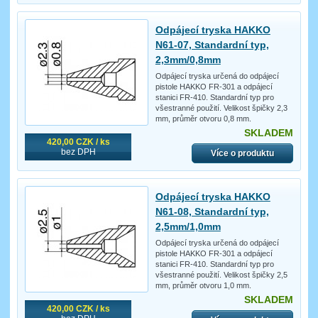
Odpájecí tryska HAKKO
N61-07, Standardní typ,
2,3mm/0,8mm
Odpájecí tryska určená do odpájecí
pistole HAKKO FR-301 a odpájecí
stanici FR-410. Standardní typ pro
všestranné použití. Velikost špičky 2,3
mm, průměr otvoru 0,8 mm.
SKLADEM
420,00 CZK / ks
bez DPH
Více o produktu
Odpájecí tryska HAKKO
N61-08, Standardní typ,
2,5mm/1,0mm
Odpájecí tryska určená do odpájecí
pistole HAKKO FR-301 a odpájecí
stanici FR-410. Standardní typ pro
všestranné použití. Velikost špičky 2,5
mm, průměr otvoru 1,0 mm.
SKLADEM
420,00 CZK / ks