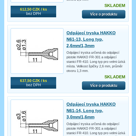
SKLADEM
612,50 CZK / ks
bez DPH
Více o produktu
Odpájecí tryska HAKKO
N61-13, Long typ,
2,6mm/1,3mm
Odpájecí tryska určená do odpájecí
pistole HAKKO FR-301 a odpájecí
stanici FR-410. Long typ pro velmi úzká
místa. Velikost špičky 2,6 mm, průměr
otvoru 1,3 mm.
SKLADEM
637,50 CZK / ks
bez DPH
Více o produktu
Odpájecí tryska HAKKO
N61-14, Long typ,
3,0mm/1,6mm
Odpájecí tryska určená do odpájecí
pistole HAKKO FR-301 a odpájecí
stanici FR-410. Long typ pro velmi úzká