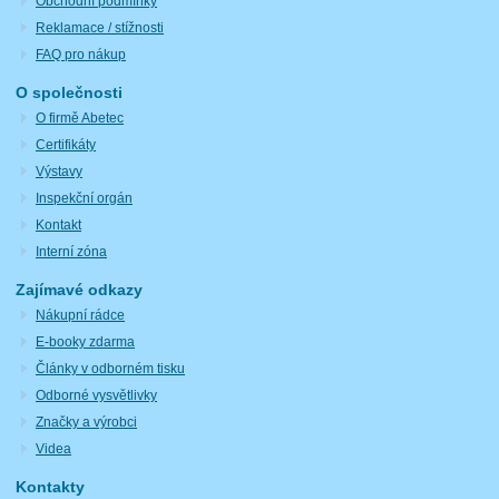
Obchodní podmínky
Reklamace / stížnosti
FAQ pro nákup
O společnosti
O firmě Abetec
Certifikáty
Výstavy
Inspekční orgán
Kontakt
Interní zóna
Zajímavé odkazy
Nákupní rádce
E-booky zdarma
Články v odborném tisku
Odborné vysvětlivky
Značky a výrobci
Videa
Kontakty