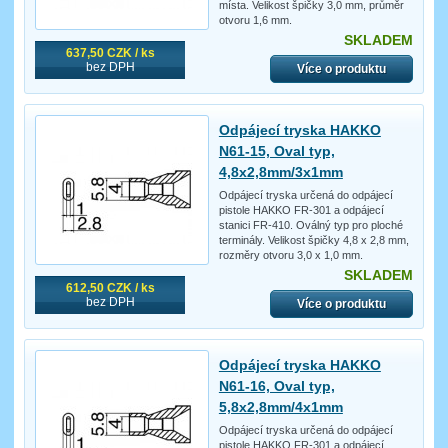
místa. Velikost špičky 3,0 mm, průměr
otvoru 1,6 mm.
SKLADEM
637,50 CZK / ks
bez DPH
Více o produktu
Odpájecí tryska HAKKO
N61-15, Oval typ,
4,8x2,8mm/3x1mm
Odpájecí tryska určená do odpájecí
pistole HAKKO FR-301 a odpájecí
stanici FR-410. Oválný typ pro ploché
terminály. Velikost špičky 4,8 x 2,8 mm,
rozměry otvoru 3,0 x 1,0 mm.
SKLADEM
612,50 CZK / ks
bez DPH
Více o produktu
Odpájecí tryska HAKKO
N61-16, Oval typ,
5,8x2,8mm/4x1mm
Odpájecí tryska určená do odpájecí
pistole HAKKO FR-301 a odpájecí