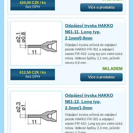
420,00 CZK / ks
bez DPH
Více o produktu
Odpájecí tryska HAKKO
N61-11, Long typ,
2,1mm/0,8mm
Odpájecí tryska určená do odpájecí
pistole HAKKO FR-301 a odpájecí
stanici FR-410. Long typ pro velmi úzká
místa. Velikost špičky 2,1 mm, průměr
otvoru 0,8 mm.
SKLADEM
612,50 CZK / ks
bez DPH
Více o produktu
Odpájecí tryska HAKKO
N61-12, Long typ,
2,3mm/1,0mm
Odpájecí tryska určená do odpájecí
pistole HAKKO FR-301 a odpájecí
stanici FR-410. Long typ pro velmi úzká
místa. Velikost špičky 2,3 mm, průměr
otvoru 1,0 mm.