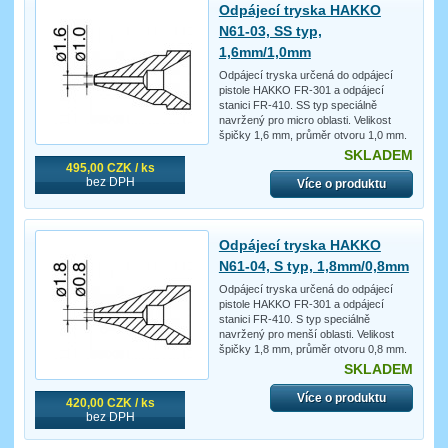
Odpájecí tryska HAKKO
N61-03, SS typ,
1,6mm/1,0mm
Odpájecí tryska určená do odpájecí
pistole HAKKO FR-301 a odpájecí
stanici FR-410. SS typ speciálně
navržený pro micro oblasti. Velikost
špičky 1,6 mm, průměr otvoru 1,0 mm.
SKLADEM
495,00 CZK / ks
bez DPH
Více o produktu
Odpájecí tryska HAKKO
N61-04, S typ, 1,8mm/0,8mm
Odpájecí tryska určená do odpájecí
pistole HAKKO FR-301 a odpájecí
stanici FR-410. S typ speciálně
navržený pro menší oblasti. Velikost
špičky 1,8 mm, průměr otvoru 0,8 mm.
SKLADEM
Více o produktu
420,00 CZK / ks
bez DPH