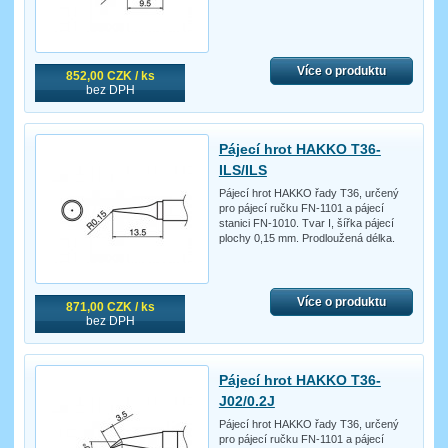
Více o produktu
852,00 CZK / ks
bez DPH
Pájecí hrot HAKKO T36-
ILS/ILS
Pájecí hrot HAKKO řady T36, určený
pro pájecí ručku FN-1101 a pájecí
stanici FN-1010. Tvar I, šířka pájecí
plochy 0,15 mm. Prodloužená délka.
Více o produktu
871,00 CZK / ks
bez DPH
Pájecí hrot HAKKO T36-
J02/0.2J
Pájecí hrot HAKKO řady T36, určený
pro pájecí ručku FN-1101 a pájecí