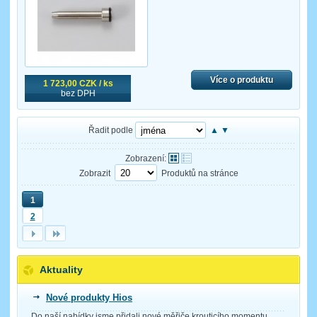
Více o produktu
1 723,00 CZK / ks
bez DPH
Řadit podle
▲
▼
Zobrazení:
Zobrazit
Produktů na stránce
1
2
Aktuality
Nové produkty Hios
Do naší nabídky jsme přidali nové měřiče krouticího momentu