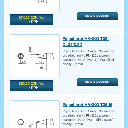
Více o produktu
974,00 CZK / ks
bez DPH
Pájecí hrot HAKKO T36-
DL32/3.2D
Pájecí hrot HAKKO řady T36, určený
pro pájecí ručku FN-1101 a pájecí
stanici FN-1010. Tvar D, šířka pájecí
plochy 3,2 mm.
Více o produktu
852,00 CZK / ks
bez DPH
Pájecí hrot HAKKO T36-I/I
Pájecí hrot HAKKO řady T36, určený
pro pájecí ručku FN-1101 a pájecí
stanici FN-1010. Tvar I, šířka pájecí
plochy 0,2 mm.