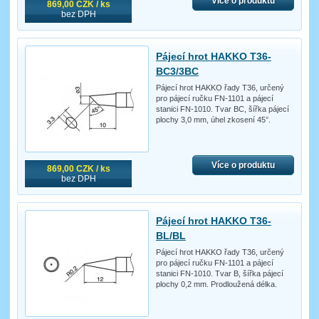
Více o produktu
869,00 CZK / ks
bez DPH
Pájecí hrot HAKKO T36-
BC3/3BC
Pájecí hrot HAKKO řady T36, určený
pro pájecí ručku FN-1101 a pájecí
stanici FN-1010. Tvar BC, šířka pájecí
plochy 3,0 mm, úhel zkosení 45°.
Více o produktu
869,00 CZK / ks
bez DPH
Pájecí hrot HAKKO T36-
BL/BL
Pájecí hrot HAKKO řady T36, určený
pro pájecí ručku FN-1101 a pájecí
stanici FN-1010. Tvar B, šířka pájecí
plochy 0,2 mm. Prodloužená délka.