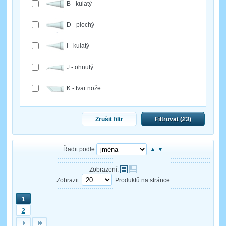
B - kulatý
D - plochý
I - kulatý
J - ohnutý
K - tvar nože
Zrušit filtr
Filtrovat (
23
)
Řadit podle
▲
▼
Zobrazení:
Zobrazit
Produktů na stránce
1
2