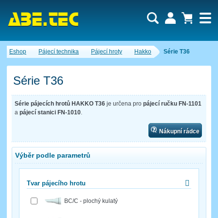
Uživatel:
Nákupní košík je momentálně prázdný.
Eshop
Pájecí technika
Pájecí hroty
Hakko
Série T36
Počet produktů:
0
Heslo:
Obsah košíku
Cena celkem:
0,00 CZK
Série T36
Zapomenuté heslo
Nová registrace
Přihlásit
Série pájecích hrotů HAKKO T36
je určena pro
pájecí ručku FN-1101
a
pájecí stanici FN-1010
.
Nákupní rádce
Výběr podle parametrů
Tvar pájecího hrotu
BC/C - plochý kulatý