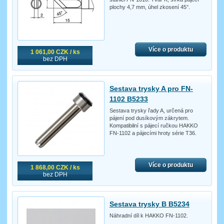
plochy 4,7 mm, úhel zkosení 45°.
Více o produktu
1 061,00 CZK / ks
bez DPH
Sestava trysky A pro FN-
1102 B5233
Sestava trysky řady A, určená pro
pájení pod dusíkovým zákrytem.
Kompatibilní s pájecí ručkou HAKKO
FN-1102 a pájecími hroty série T36.
Více o produktu
1 868,00 CZK / ks
bez DPH
Sestava trysky B B5234
Náhradní díl k HAKKO FN-1102.