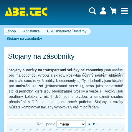
Uživatel:
Nákupní košík je momentálně prázdný.
Eshop
Antistatika
ESD skladovací systémy
Počet produktů:
0
Heslo:
Obsah košíku
Stojany na zásobníky
Cena celkem:
0,00 CZK
Zapomenuté heslo
Nová registrace
Přihlásit
Stojany na zásobníky
Stojany a vozíky na transparentní skříňky se zásobníky
jsou ideální
pro maloobchod, výrobu a sklady. Poskytují
účinný systém ukládání
pro malé součástky, šroubky, komponenty, aj. Tyto jednotky jsou ideální
pro
umístění ke zdi
(jednostranná verze L), nebo jako samostatně
stojící jednotky, které jsou oboustranné (vozíky a verze T). Vozíky jsou
opatřeny kolečky, z nichž dvě jsou s brzdou, a umožňují snadné
přemístění skříněk tam, kde jsou právě potřeba. Stojany a vozíky
můžete kombinovat tak, aby vyhovovaly vašim potřebám.
Řadit podle
▲
▼