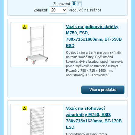
Zobrazení:
Zobrazit
Produktů na stránce
Vozík na policové skříňky
M750, ESD,
780x715x1600mm, BT-550B
ESD
Ocelový rám určený pro osm skříněk
na malé součástky. Čtyři otočná
kolečka, dvě s brzdou, spodní ocelová
police, výškově nastavitelná rukojeť.
Rozměry 780 x 715 x 1600 mm,
oboustranný, ESD provedení.
Více o produktu
Vozík na stohovací
zásobníky M750, ESD,
780x715x1630mm, BT-170B
ESD
Oboustranný ocelový rám s