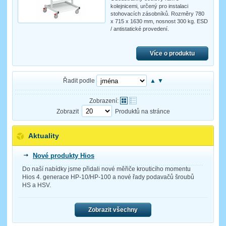
kolejnicemi, určený pro instalaci
stohovacích zásobníků. Rozměry 780
x 715 x 1630 mm, nosnost 300 kg. ESD
/ antistatické provedení.
Více o produktu
Řadit podle
▲
▼
Zobrazení:
Zobrazit
Produktů na stránce
Aktuality
Nové produkty Hios
Do naší nabídky jsme přidali nové měřiče krouticího momentu
Hios 4. generace HP-10/HP-100 a nové řady podavačů šroubů
HS a HSV.
Zobrazit všechny