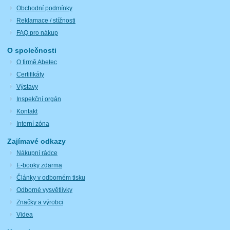
Obchodní podmínky
Reklamace / stížnosti
FAQ pro nákup
O společnosti
O firmě Abetec
Certifikáty
Výstavy
Inspekční orgán
Kontakt
Interní zóna
Zajímavé odkazy
Nákupní rádce
E-booky zdarma
Články v odborném tisku
Odborné vysvětlivky
Značky a výrobci
Videa