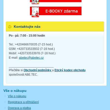
Kontaktujte nás
Po - pá: 7:00 - 15:00 hodin
Tel.: +420466670035 (7-15 hod.)
GSM: +420733533932 (7-16 hod.)
Mobil: +420733533976 (7-16 hod.)
E-mail:
abetec@abetec.cz
__________________________
Přečtěte si
Obchodní podmínky
a
Etický kodex obchodu
společnosti ABE.TEC.
Vše o nákupu
Vše o nákupu
Registrace a přihlášení
Doprava a platba