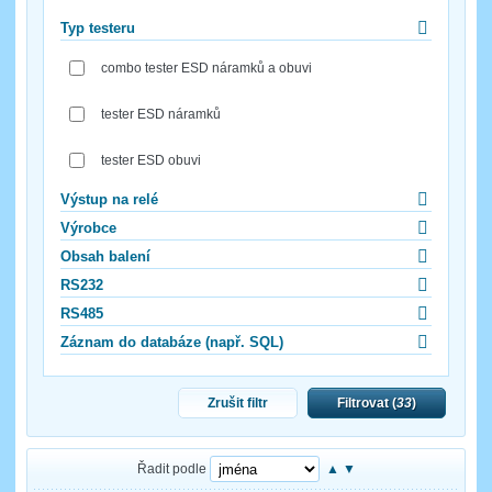
Typ testeru
combo tester ESD náramků a obuvi
tester ESD náramků
tester ESD obuvi
Výstup na relé
Výrobce
Obsah balení
RS232
RS485
Záznam do databáze (např. SQL)
Zrušit filtr
Filtrovat (
33
)
Řadit podle
▲
▼