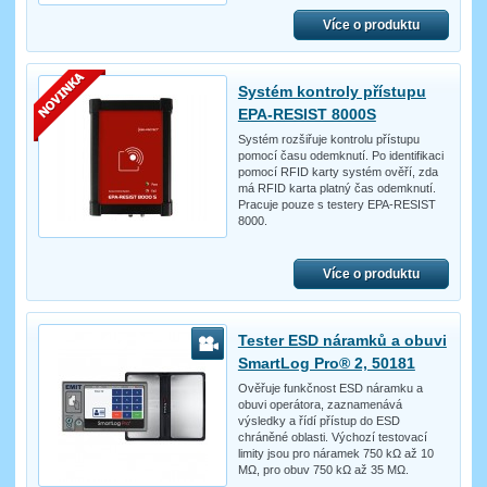
Více o produktu
Systém kontroly přístupu
EPA-RESIST 8000S
Systém rozšiřuje kontrolu přístupu
pomocí času odemknutí. Po identifikaci
pomocí RFID karty systém ověří, zda
má RFID karta platný čas odemknutí.
Pracuje pouze s testery EPA-RESIST
8000.
Více o produktu
Tester ESD náramků a obuvi
SmartLog Pro® 2, 50181
Ověřuje funkčnost ESD náramku a
obuvi operátora, zaznamenává
výsledky a řídí přístup do ESD
chráněné oblasti. Výchozí testovací
limity jsou pro náramek 750 kΩ až 10
MΩ, pro obuv 750 kΩ až 35 MΩ.