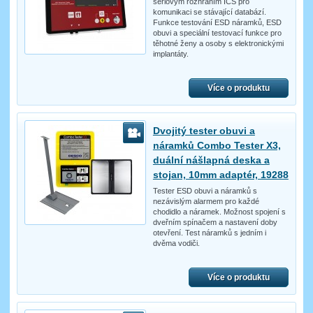
sériovým rozhraním ICS pro
komunikaci se stávající databází.
Funkce testování ESD náramků, ESD
obuvi a speciální testovací funkce pro
těhotné ženy a osoby s elektronickými
implantáty.
Více o produktu
Dvojitý tester obuvi a
náramků Combo Tester X3,
duální nášlapná deska a
stojan, 10mm adaptér, 19288
Tester ESD obuvi a náramků s
nezávislým alarmem pro každé
chodidlo a náramek. Možnost spojení s
dveřním spínačem a nastavení doby
otevření. Test náramků s jedním i
dvěma vodiči.
Více o produktu