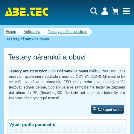
Uživatel:
Nákupní košík je momentálně prázdný.
Eshop
Antistatika
Testery a měřicí přístroje
Počet produktů:
0
Heslo:
Obsah košíku
Testery náramků a obuvi
Cena celkem:
0,00 CZK
Zapomenuté heslo
Nová registrace
Přihlásit
Testery náramků a obuvi
Testery antistatických / ESD náramků a obuvi
ověřují, zda jsou ESD
operátoři uzemněni v souladu s normou ČSN EN 61340. Minimálně by
se měl uzemňovací náramek, ESD obuv nebo uzemnitelný plášť
testovat jednou denně. Spolehlivější je samozřejmě tester se zápisem
dat přímo do PC (SmartLogX3). Nechybí ani kalibrační jednotky pro
kalibraci některých typů testerů.
Nákupní rádce
Výběr podle parametrů