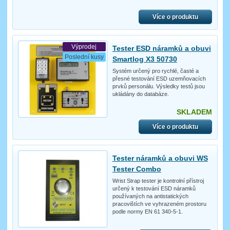
Více o produktu
Výprodej
Tester ESD náramků a obuvi
Poslední kusy
Smartlog X3 50730
Systém určený pro rychlé, časté a
přesné testování ESD uzemňovacích
prvků personálu. Výsledky testů jsou
ukládány do databáze.
SKLADEM
Více o produktu
Tester náramků a obuvi WS
Tester Combo
Wrist Strap tester je kontrolní přístroj
určený k testování ESD náramků
používaných na antistatických
pracovištích ve vyhrazeném prostoru
podle normy EN 61 340-5-1.