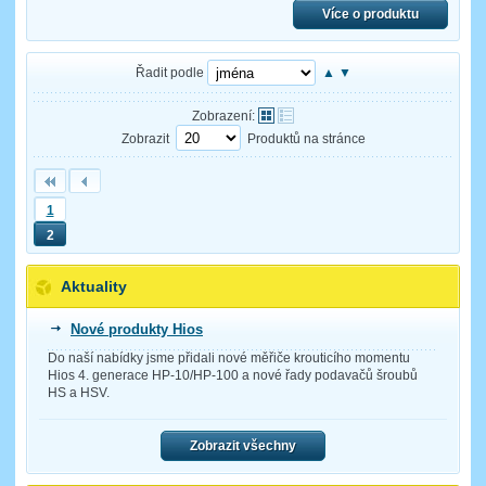
Více o produktu
Řadit podle
▲
▼
Zobrazení:
Zobrazit
Produktů na stránce
1
2
Aktuality
Nové produkty Hios
Do naší nabídky jsme přidali nové měřiče krouticího momentu
Hios 4. generace HP-10/HP-100 a nové řady podavačů šroubů
HS a HSV.
Zobrazit všechny