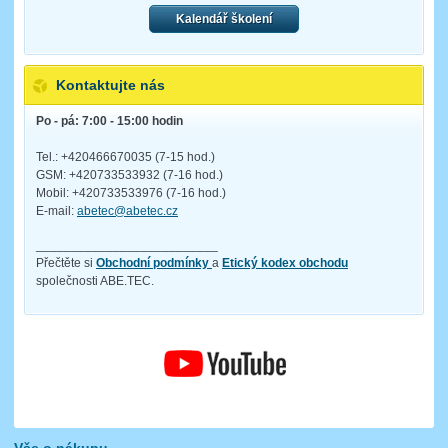
Kalendář školení
Kontaktujte nás
Po - pá: 7:00 - 15:00 hodin
Tel.: +420466670035 (7-15 hod.)
GSM: +420733533932 (7-16 hod.)
Mobil: +420733533976 (7-16 hod.)
E-mail:
abetec@abetec.cz
__________________________
Přečtěte si
Obchodní podmínky
a
Etický kodex obchodu
společnosti ABE.TEC.
Vše o nákupu