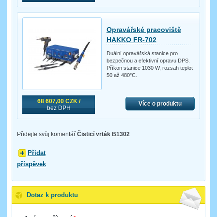
Opravářské pracoviště
HAKKO FR-702
Duální opravářská stanice pro
bezpečnou a efektivní opravu DPS.
Příkon stanice 1030 W, rozsah teplot
50 až 480°C.
68 607,00 CZK /
Více o produktu
bez DPH
Přidejte svůj komentář
Čisticí vrták B1302
Přidat
příspěvek
Dotaz k produktu