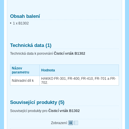
Obsah balení
1 x B1302
Technická data (1)
Technická data k porovnání
Čisticí vrták B1302
Název
Hodnota
parametru
HAKKO FR-301, FR-400, FR-410, FR-701 a FR-
Náhradní díl k
702.
Související produkty (5)
Související produkty pro
Čisticí vrták B1302
Zobrazení: