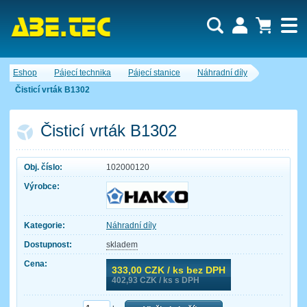
Uživatel:
Nákupní košík je momentálně prázdný.
Eshop
Pájecí technika
Pájecí stanice
Náhradní díly
Počet produktů:
0
Heslo:
Obsah košíku
Čisticí vrták B1302
Cena celkem:
0,00 CZK
Zapomenuté heslo
Nová registrace
Přihlásit
Čisticí vrták B1302
Obj. číslo:
102000120
Výrobce:
Kategorie:
Náhradní díly
Dostupnost:
skladem
Cena:
333,00
CZK / ks bez DPH
402,93
CZK / ks s DPH