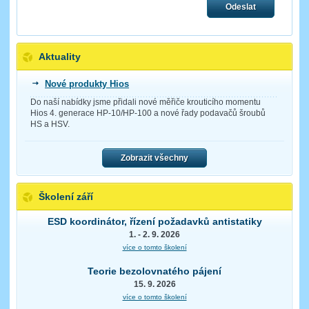
Odeslat
Aktuality
Nové produkty Hios
Do naší nabídky jsme přidali nové měřiče krouticího momentu
Hios 4. generace HP-10/HP-100 a nové řady podavačů šroubů
HS a HSV.
Zobrazit všechny
Školení září
ESD koordinátor, řízení požadavků antistatiky
1. - 2. 9. 2026
více o tomto školení
Teorie bezolovnatého pájení
15. 9. 2026
více o tomto školení