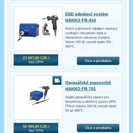
ESD odpájecí systém
HAKKO FR-410
Ruční a přenosný odpájecí nástroj s
vynikající rekuperací tepla a
vestavěnou vakuovou pumpou.
Výkon 140 W, rozsah teplot 330 -
450°C.
23 667,00 CZK /
Více o produktu
bez DPH
Opravářské pracoviště
HAKKO FR-701
Duální opravářská stanice pro
bezpečnou a efektivní opravu DPS.
Příkon stanice 260 W, rozsah teplot
50 až 480°C.
50 490,00 CZK /
Více o produktu
bez DPH