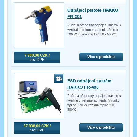
Odpájecí pistole HAKKO
FR-301
Ruční a přenosný odpájecí nástroj s
vynikající rekuperací tepla. Příkon
100 W, rozsah teplot 350 - 500°C.
7 900,00 CZK /
Více o produktu
bez DPH
ESD odpájecí systém
HAKKO FR-400
Ruční a přenosný odpájecí nástroj s
vynikající rekuperací tepla. Vysoký
výkon 320 W, rozsah teplot 350 -
500°C.
37 838,00 CZK /
Více o produktu
bez DPH