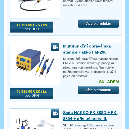
ohřevu. Výkon stanice 50W, teplotní
rozsah až 450°C.
Více o produktu
17 191,00 CZK / ks
bez DPH
Multifunkční opravářská
stanice Hakko FM-206
Multifunkční opravářská stanice Hakko
FM-206. Stanice umožňuje připojit až 3
pájecí nástroje najednou. Nástroje je
možné kombinovat. K dispozici je až 7
pájecích nástrojů.
SKLADEM
Více o produktu
46 985,00 CZK / ks
bez DPH
Sada HAKKO FX-888D + FX-
8804 + příslušenství II.
SET IV obsahuje ESD / antistatickou