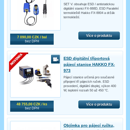
SET V. obsahuje ESD / antistatickou
digitální stanici FX-888D, ESD Paralelní
termokleště Hakko FX-8804 a držák
termokleští.
Více o produktu
7 090,00 CZK / bal
bez DPH
ESD digitální tříportová
pájecí stanice HAKKO FX-
973
Pájecí stanice určená pro současné
připojení tří pájecích ruček. ESD
provedení, digitální displej, výkon 400
W, teplotní rozsah 50 až 450 °C.
48 755,00 CZK / ks
Více o produktu
bez DPH
Objímka pro pájecí ručku,