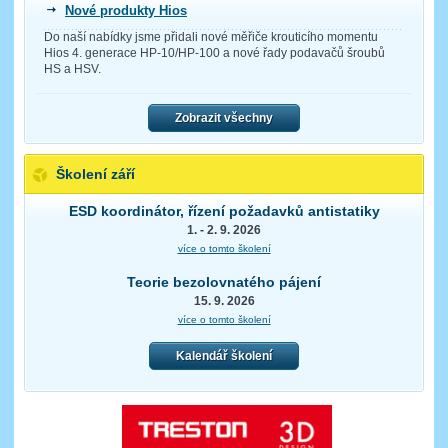
Nové produkty Hios
Do naší nabídky jsme přidali nové měřiče krouticího momentu
Hios 4. generace HP-10/HP-100 a nové řady podavačů šroubů
HS a HSV.
Zobrazit všechny
Školení září
ESD koordinátor, řízení požadavků antistatiky
1. - 2. 9. 2026
více o tomto školení
Teorie bezolovnatého pájení
15. 9. 2026
více o tomto školení
Kalendář školení