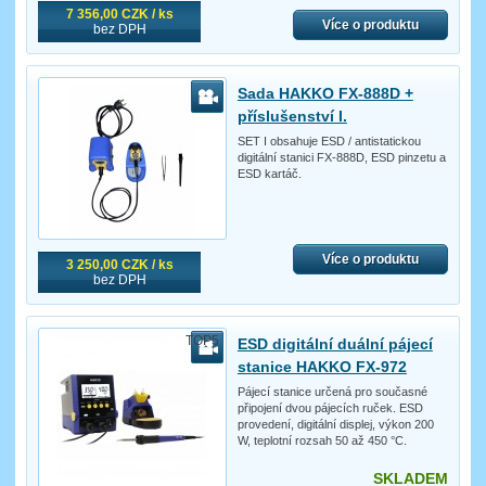
7 356,00 CZK / ks
Více o produktu
bez DPH
Sada HAKKO FX-888D +
příslušenství I.
SET I obsahuje ESD / antistatickou
digitální stanici FX-888D, ESD pinzetu a
ESD kartáč.
Více o produktu
3 250,00 CZK / ks
bez DPH
TOP5
ESD digitální duální pájecí
stanice HAKKO FX-972
Pájecí stanice určená pro současné
připojení dvou pájecích ruček. ESD
provedení, digitální displej, výkon 200
W, teplotní rozsah 50 až 450 °C.
SKLADEM