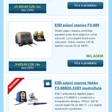
Více o produktu
15 400,00 CZK / ks
bez DPH
ESD pájecí stanice FX-889
Duální pájecí stanice umožňuje
paralelní práci dvou pájecích ruček
zároveň. Lze ji doplnit dusíkovým
zákrytem. Výkon stanice 135 W,
teplotní rozsah 50 až 480ºC.
SKLADEM
Více o produktu
9 605,00 CZK / ks
bez DPH
TOP5
ESD pájecí stanice Hakko
FX-888DX-31BY modrožlutá
ESD / antistatická digitální pájecí
stanice FX-888DX v moderním a
kompaktním designu. Příkon 100 W,
rozsah teplot 50 až 480 °C. Lze doplnit
dusíkovým systémem.