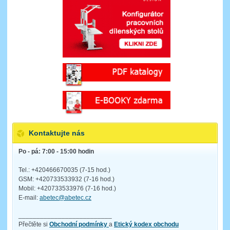
Kontaktujte nás
Po - pá: 7:00 - 15:00 hodin
Tel.: +420466670035 (7-15 hod.)
GSM: +420733533932 (7-16 hod.)
Mobil: +420733533976 (7-16 hod.)
E-mail:
abetec@abetec.cz
__________________________
Přečtěte si
Obchodní podmínky
a
Etický kodex obchodu