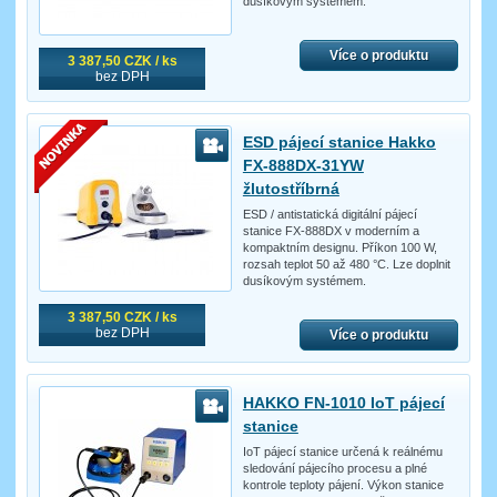
dusíkovým systémem.
Více o produktu
3 387,50 CZK / ks
bez DPH
ESD pájecí stanice Hakko
FX-888DX-31YW
žlutostříbrná
ESD / antistatická digitální pájecí
stanice FX-888DX v moderním a
kompaktním designu. Příkon 100 W,
rozsah teplot 50 až 480 °C. Lze doplnit
dusíkovým systémem.
3 387,50 CZK / ks
bez DPH
Více o produktu
HAKKO FN-1010 IoT pájecí
stanice
IoT pájecí stanice určená k reálnému
sledování pájecího procesu a plné
kontrole teploty pájení. Výkon stanice