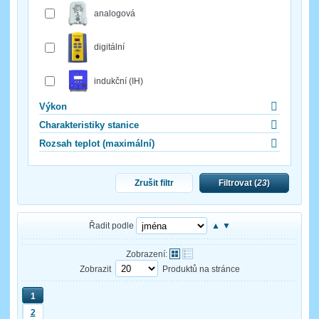
analogová
digitální
indukční (IH)
Výkon
Charakteristiky stanice
Rozsah teplot (maximální)
Zrušit filtr
Filtrovat (
23
)
Řadit podle
▲
▼
Zobrazení:
Zobrazit
Produktů na stránce
1
2