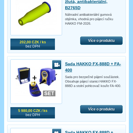
žlutá, antibakteriální,
B2765D
Náhradní antibakteriální gumová
objímka, vhodná pro pájecí ručku
HAKKO FM-2026.
Více o produktu
202,00 CZK / ks
bez DPH
Sada HAKKO FX-888D + FA-
400
Sada pro bezpečné pájení součástek.
Obsahuje pájecí stanici HAKKO FX-
888D a stolní pohlcovač kouře FA-400.
Více o produktu
5 980,00 CZK / ks
bez DPH
Sada HAKKO FX-888D +