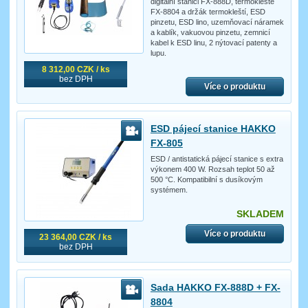
digitální stanici FX-888D, termokleště
FX-8804 a držák termokleští, ESD
pinzetu, ESD lino, uzemňovací náramek
a kablík, vakuovou pinzetu, zemnicí
kabel k ESD linu, 2 nýtovací patenty a
lupu.
8 312,00 CZK / ks
bez DPH
Více o produktu
ESD pájecí stanice HAKKO
FX-805
ESD / antistatická pájecí stanice s extra
výkonem 400 W. Rozsah teplot 50 až
500 °C. Kompatibilní s dusíkovým
systémem.
SKLADEM
Více o produktu
23 364,00 CZK / ks
bez DPH
Sada HAKKO FX-888D + FX-
8804