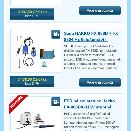
Více o produktu
3 387,50 CZK / ks
bez DPH
Sada HAKKO FX-888D + FX-
8804 + příslušenství I.
SET II obsahuje ESD / antistatickou
digitální stanici FX-888D, termokleště
FX-8804 a držák termokleští, ESD
pinzetu, ESD lino, uzemňovací náramek
a kablík, vakuovou pinzetu, zemnicí
kabel k ESD linu a 2 nýtovací patenty.
7 478,00 CZK / ks
Více o produktu
bez DPH
ESD pájecí stanice Hakko
FX-888DX-31SV stříbrná
ESD / antistatická digitální pájecí
stanice FX-888DX v moderním a
kompaktním designu. Příkon 100 W,
rozsah teplot 50 až 480 °C. Lze doplnit