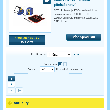
příslušenství II.
SET III obsahuje ESD / antistatickou
digitální stanici FX-888D, ESD
vakuovou pipetu pinzetu a sadu 10ks
ESD pinzet.
Více o produktu
3 998,00 CZK / ks
bez DPH
Řadit podle
▲
▼
Zobrazení:
Zobrazit
Produktů na stránce
1
2
Aktuality