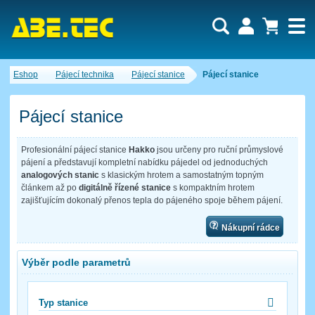
Uživatel:
Nákupní košík je momentálně prázdný.
Eshop
Pájecí technika
Pájecí stanice
Pájecí stanice
Počet produktů:
0
Heslo:
Obsah košíku
Cena celkem:
0,00 CZK
Pájecí stanice
Zapomenuté heslo
Nová registrace
Přihlásit
Profesionální pájecí stanice
Hakko
jsou určeny pro ruční průmyslové
pájení a představují kompletní nabídku pájedel od jednoduchých
analogových stanic
s klasickým hrotem a samostatným topným
článkem až po
digitálně řízené stanice
s kompaktním hrotem
zajišťujícím dokonalý přenos tepla do pájeného spoje během pájení.
Nákupní rádce
Výběr podle parametrů
Typ stanice