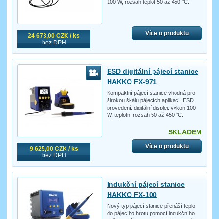
100 W, rozsah teplot 50 až 450 °C.
Více o produktu
24 673,00 CZK / ks
bez DPH
ESD digitální pájecí stanice
HAKKO FX-971
Kompaktní pájecí stanice vhodná pro
širokou škálu pájecích aplikací. ESD
provedení, digitální displej, výkon 100
W, teplotní rozsah 50 až 450 °C.
SKLADEM
Více o produktu
9 625,00 CZK / ks
bez DPH
Indukční pájecí stanice
HAKKO FX-100
Nový typ pájecí stanice přenáší teplo
do pájecího hrotu pomocí indukčního