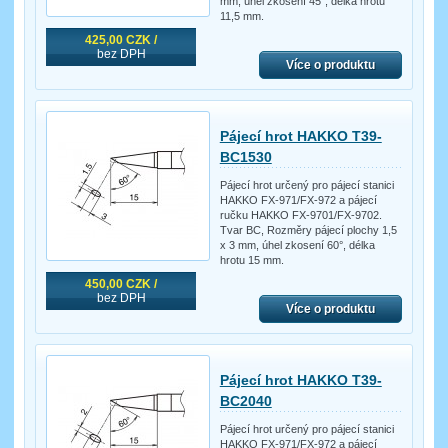
mm, úhel zkosení 45°, délka hrotu
11,5 mm.
425,00 CZK /
bez DPH
Více o produktu
Pájecí hrot HAKKO T39-
BC1530
Pájecí hrot určený pro pájecí stanici
HAKKO FX-971/FX-972 a pájecí
ručku HAKKO FX-9701/FX-9702.
Tvar BC, Rozměry pájecí plochy 1,5
x 3 mm, úhel zkosení 60°, délka
hrotu 15 mm.
450,00 CZK /
bez DPH
Více o produktu
Pájecí hrot HAKKO T39-
BC2040
Pájecí hrot určený pro pájecí stanici
HAKKO FX-971/FX-972 a pájecí