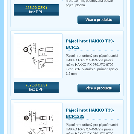
hrotu 10 mm, pocínovaná pouze
pájecí plocha.
425,00 CZK /
bez DPH
Více o produktu
Pájecí hrot HAKKO T39-
BCR12
Pájecí hrot určený pro pájecí stanici
HAKKO FX-971/FX-972 a pájecí
ručku HAKKO FX-9701/FX-9702.
Tvar BCR, V-drážka, průměr špičky
1,2 mm.
737,50 CZK /
Více o produktu
bez DPH
Pájecí hrot HAKKO T39-
BCR1235
Pájecí hrot určený pro pájecí stanici
HAKKO FX-971/FX-972 a pájecí
ručku HAKKO FX-9701/FX-9702.