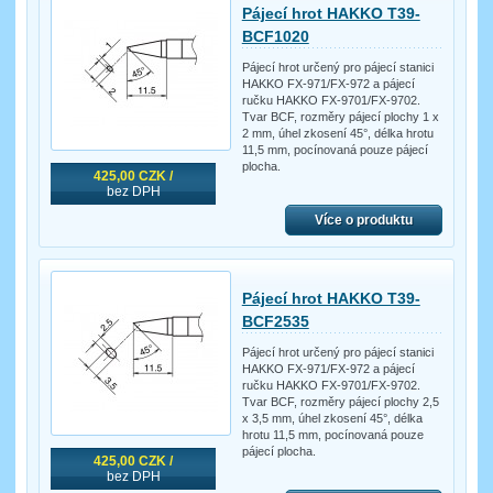
Pájecí hrot HAKKO T39-
BCF1020
Pájecí hrot určený pro pájecí stanici
HAKKO FX-971/FX-972 a pájecí
ručku HAKKO FX-9701/FX-9702.
Tvar BCF, rozměry pájecí plochy 1 x
2 mm, úhel zkosení 45°, délka hrotu
11,5 mm, pocínovaná pouze pájecí
plocha.
425,00 CZK /
bez DPH
Více o produktu
Pájecí hrot HAKKO T39-
BCF2535
Pájecí hrot určený pro pájecí stanici
HAKKO FX-971/FX-972 a pájecí
ručku HAKKO FX-9701/FX-9702.
Tvar BCF, rozměry pájecí plochy 2,5
x 3,5 mm, úhel zkosení 45°, délka
hrotu 11,5 mm, pocínovaná pouze
pájecí plocha.
425,00 CZK /
bez DPH