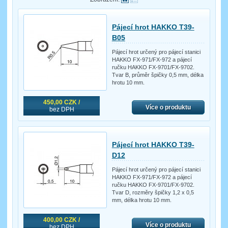
Pájecí hrot HAKKO T39-
B05
Pájecí hrot určený pro pájecí stanici
HAKKO FX-971/FX-972 a pájecí
ručku HAKKO FX-9701/FX-9702.
Tvar B, průměr špičky 0,5 mm, délka
hrotu 10 mm.
450,00 CZK /
Více o produktu
bez DPH
Pájecí hrot HAKKO T39-
D12
Pájecí hrot určený pro pájecí stanici
HAKKO FX-971/FX-972 a pájecí
ručku HAKKO FX-9701/FX-9702.
Tvar D, rozměry špičky 1,2 x 0,5
mm, délka hrotu 10 mm.
400,00 CZK /
Více o produktu
bez DPH