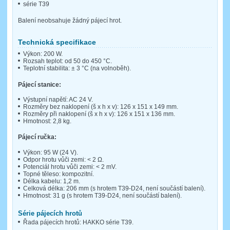
série T39
Balení neobsahuje žádný pájecí hrot.
Technická specifikace
Výkon: 200 W.
Rozsah teplot: od 50 do 450 °C.
Teplotní stabilita: ± 3 °C (na volnoběh).
Pájecí stanice:
Výstupní napětí: AC 24 V.
Rozměry bez naklopení (š x h x v): 126 x 151 x 149 mm.
Rozměry při naklopení (š x h x v): 126 x 151 x 136 mm.
Hmotnost: 2,8 kg.
Pájecí ručka:
Výkon: 95 W (24 V).
Odpor hrotu vůči zemi: < 2 Ω.
Potenciál hrotu vůči zemi: < 2 mV.
Topné těleso: kompozitní.
Délka kabelu: 1,2 m.
Celková délka: 206 mm (s hrotem T39-D24, není součástí balení).
Hmotnost: 31 g (s hrotem T39-D24, není součástí balení).
Série pájecích hrotů
Řada pájecích hrotů: HAKKO série T39.