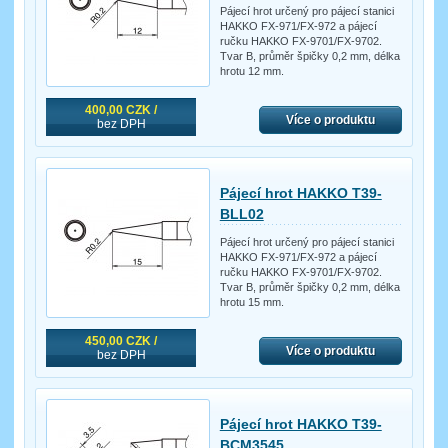
Pájecí hrot určený pro pájecí stanici
HAKKO FX-971/FX-972 a pájecí
ručku HAKKO FX-9701/FX-9702.
Tvar B, průměr špičky 0,2 mm, délka
hrotu 12 mm.
400,00 CZK /
Více o produktu
bez DPH
Pájecí hrot HAKKO T39-
BLL02
Pájecí hrot určený pro pájecí stanici
HAKKO FX-971/FX-972 a pájecí
ručku HAKKO FX-9701/FX-9702.
Tvar B, průměr špičky 0,2 mm, délka
hrotu 15 mm.
450,00 CZK /
Více o produktu
bez DPH
Pájecí hrot HAKKO T39-
BCM3545