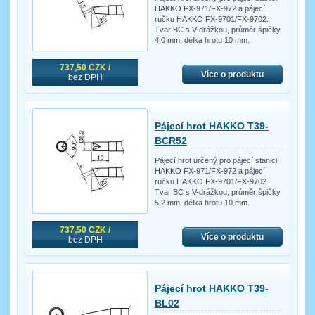
HAKKO FX-971/FX-972 a pájecí
ručku HAKKO FX-9701/FX-9702.
Tvar BC s V-drážkou, průměr špičky
4,0 mm, délka hrotu 10 mm.
737,50 CZK /
Více o produktu
bez DPH
Pájecí hrot HAKKO T39-
BCR52
Pájecí hrot určený pro pájecí stanici
HAKKO FX-971/FX-972 a pájecí
ručku HAKKO FX-9701/FX-9702.
Tvar BC s V-drážkou, průměr špičky
5,2 mm, délka hrotu 10 mm.
737,50 CZK /
Více o produktu
bez DPH
Pájecí hrot HAKKO T39-
BL02