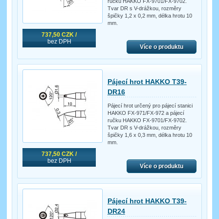
ručku HAKKO FX-9701/FX-9702.
Tvar DR s V-drážkou, rozměry
špičky 1,2 x 0,2 mm, délka hrotu 10
mm.
737,50 CZK /
bez DPH
Více o produktu
Pájecí hrot HAKKO T39-
DR16
Pájecí hrot určený pro pájecí stanici
HAKKO FX-971/FX-972 a pájecí
ručku HAKKO FX-9701/FX-9702.
Tvar DR s V-drážkou, rozměry
špičky 1,6 x 0,3 mm, délka hrotu 10
mm.
737,50 CZK /
bez DPH
Více o produktu
Pájecí hrot HAKKO T39-
DR24