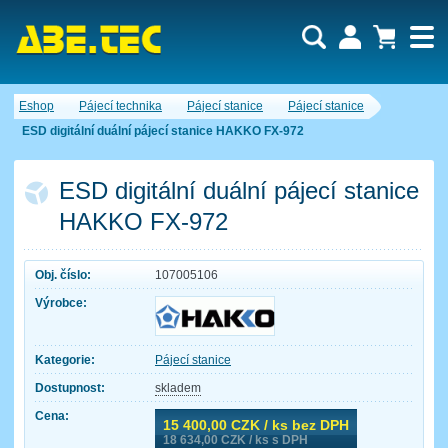
Uživatel:
Nákupní košík je momentálně prázdný.
Eshop
Pájecí technika
Pájecí stanice
Pájecí stanice
Počet produktů:
0
Heslo:
Obsah košíku
ESD digitální duální pájecí stanice HAKKO FX-972
Cena celkem:
0,00 CZK
Zapomenuté heslo
Nová registrace
Přihlásit
ESD digitální duální pájecí stanice
HAKKO FX-972
Obj. číslo:
107005106
Výrobce:
Kategorie:
Pájecí stanice
Dostupnost:
skladem
Cena:
15 400,00
CZK / ks bez DPH
18 634,00
CZK / ks s DPH