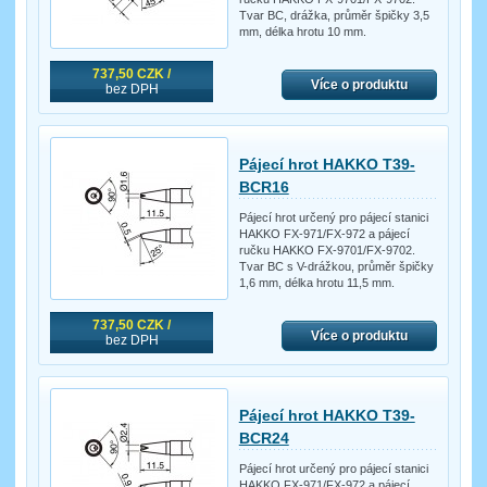
Tvar BC, drážka, průměr špičky 3,5
mm, délka hrotu 10 mm.
737,50 CZK /
Více o produktu
bez DPH
Pájecí hrot HAKKO T39-
BCR16
Pájecí hrot určený pro pájecí stanici
HAKKO FX-971/FX-972 a pájecí
ručku HAKKO FX-9701/FX-9702.
Tvar BC s V-drážkou, průměr špičky
1,6 mm, délka hrotu 11,5 mm.
737,50 CZK /
Více o produktu
bez DPH
Pájecí hrot HAKKO T39-
BCR24
Pájecí hrot určený pro pájecí stanici
HAKKO FX-971/FX-972 a pájecí