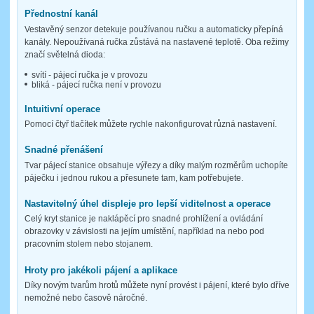
Přednostní kanál
Vestavěný senzor detekuje používanou ručku a automaticky přepíná
kanály. Nepoužívaná ručka zůstává na nastavené teplotě. Oba režimy
značí světelná dioda:
svítí - pájecí ručka je v provozu
bliká - pájecí ručka není v provozu
Intuitivní operace
Pomocí čtyř tlačítek můžete rychle nakonfigurovat různá nastavení.
Snadné přenášení
Tvar pájecí stanice obsahuje výřezy a díky malým rozměrům uchopíte
páječku i jednou rukou a přesunete tam, kam potřebujete.
Nastavitelný úhel displeje pro lepší viditelnost a operace
Celý kryt stanice je naklápěcí pro snadné prohlížení a ovládání
obrazovky v závislosti na jejím umístění, například na nebo pod
pracovním stolem nebo stojanem.
Hroty pro jakékoli pájení a aplikace
Díky novým tvarům hrotů můžete nyní provést i pájení, které bylo dříve
nemožné nebo časově náročné.