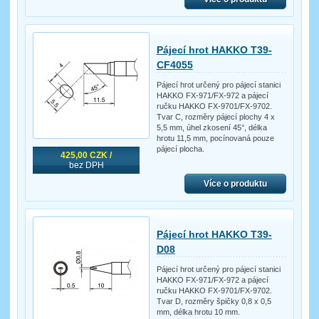
Pájecí hrot HAKKO T39-
CF4055
Pájecí hrot určený pro pájecí stanici
HAKKO FX-971/FX-972 a pájecí
ručku HAKKO FX-9701/FX-9702.
Tvar C, rozměry pájecí plochy 4 x
5,5 mm, úhel zkosení 45°, délka
hrotu 11,5 mm, pocínovaná pouze
pájecí plocha.
425,00 CZK /
bez DPH
Více o produktu
Pájecí hrot HAKKO T39-
D08
Pájecí hrot určený pro pájecí stanici
HAKKO FX-971/FX-972 a pájecí
ručku HAKKO FX-9701/FX-9702.
Tvar D, rozměry špičky 0,8 x 0,5
mm, délka hrotu 10 mm.