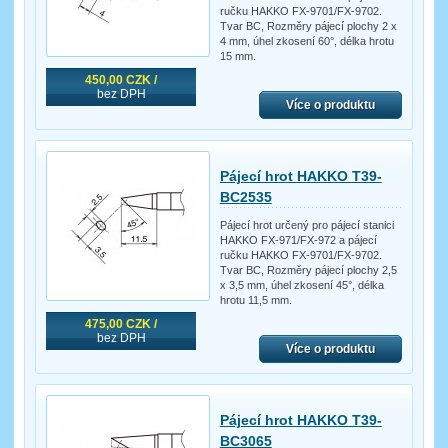
ručku HAKKO FX-9701/FX-9702.
Tvar BC, Rozměry pájecí plochy 2 x
4 mm, úhel zkosení 60°, délka hrotu
15 mm.
450,00 CZK /
bez DPH
Více o produktu
Pájecí hrot HAKKO T39-
BC2535
Pájecí hrot určený pro pájecí stanici
HAKKO FX-971/FX-972 a pájecí
ručku HAKKO FX-9701/FX-9702.
Tvar BC, Rozměry pájecí plochy 2,5
x 3,5 mm, úhel zkosení 45°, délka
hrotu 11,5 mm.
475,00 CZK /
bez DPH
Více o produktu
Pájecí hrot HAKKO T39-
BC3065