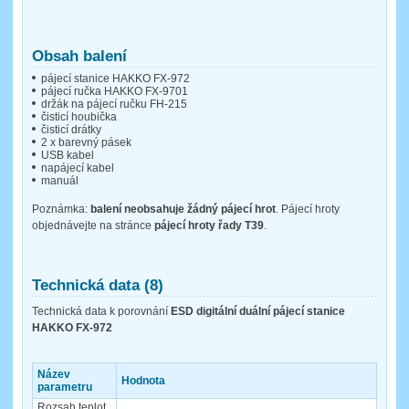
Obsah balení
pájecí stanice HAKKO FX-972
pájecí ručka HAKKO FX-9701
držák na pájecí ručku FH-215
čisticí houbička
čisticí drátky
2 x barevný pásek
USB kabel
napájecí kabel
manuál
Poznámka:
balení neobsahuje žádný pájecí hrot
. Pájecí hroty
objednávejte na stránce
pájecí hroty řady T39
.
Technická data (8)
Technická data k porovnání
ESD digitální duální pájecí stanice
HAKKO FX-972
Název
Hodnota
parametru
Rozsah teplot