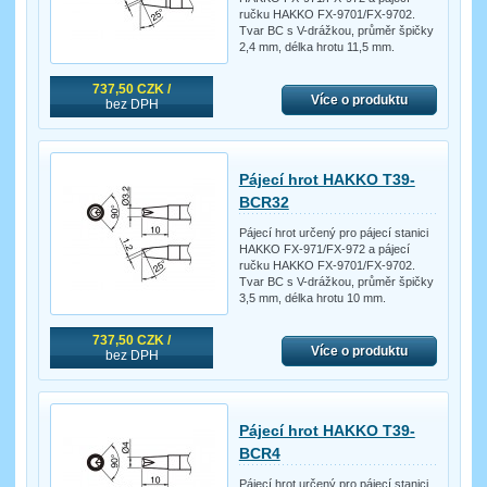
ručku HAKKO FX-9701/FX-9702.
Tvar BC s V-drážkou, průměr špičky
2,4 mm, délka hrotu 11,5 mm.
737,50 CZK /
Více o produktu
bez DPH
Pájecí hrot HAKKO T39-
BCR32
Pájecí hrot určený pro pájecí stanici
HAKKO FX-971/FX-972 a pájecí
ručku HAKKO FX-9701/FX-9702.
Tvar BC s V-drážkou, průměr špičky
3,5 mm, délka hrotu 10 mm.
737,50 CZK /
Více o produktu
bez DPH
Pájecí hrot HAKKO T39-
BCR4
Pájecí hrot určený pro pájecí stanici