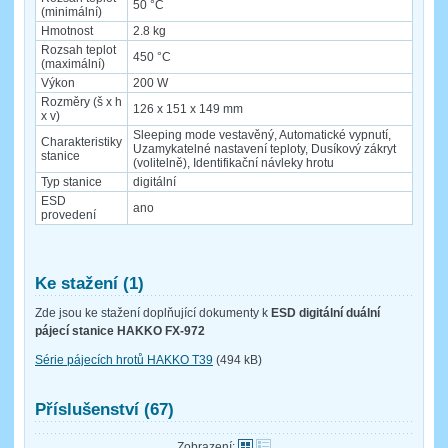
50 °C
(minimální)
Hmotnost
2.8 kg
Rozsah teplot
450 °C
(maximální)
Výkon
200 W
Rozměry (š x h
126 x 151 x 149 mm
x v)
Sleeping mode vestavěný, Automatické vypnutí,
Charakteristiky
Uzamykatelné nastavení teploty, Dusíkový zákryt
stanice
(volitelně), Identifikační návleky hrotu
Typ stanice
digitální
ESD
ano
provedení
Ke stažení (1)
Zde jsou ke stažení doplňující dokumenty k
ESD digitální duální
pájecí stanice HAKKO FX-972
Série pájecích hrotů HAKKO T39
(494 kB)
Příslušenství (67)
Zobrazení: