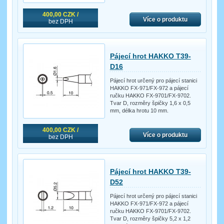
400,00 CZK /
Více o produktu
bez DPH
Pájecí hrot HAKKO T39-
D16
Pájecí hrot určený pro pájecí stanici
HAKKO FX-971/FX-972 a pájecí
ručku HAKKO FX-9701/FX-9702.
Tvar D, rozměry špičky 1,6 x 0,5
mm, délka hrotu 10 mm.
400,00 CZK /
Více o produktu
bez DPH
Pájecí hrot HAKKO T39-
D52
Pájecí hrot určený pro pájecí stanici
HAKKO FX-971/FX-972 a pájecí
ručku HAKKO FX-9701/FX-9702.
Tvar D, rozměry špičky 5,2 x 1,2