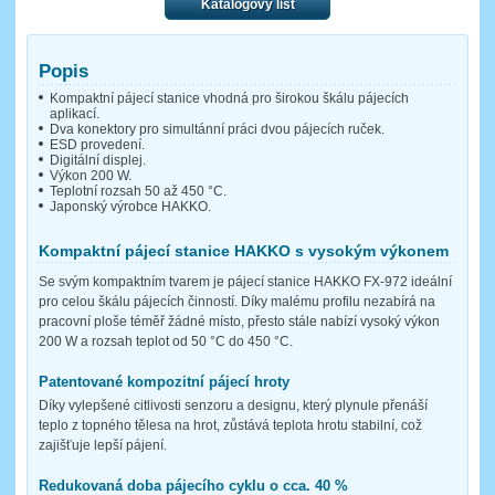
Katalogový list
Popis
Kompaktní pájecí stanice vhodná pro širokou škálu pájecích
aplikací.
Dva konektory pro simultánní práci dvou pájecích ruček.
ESD provedení.
Digitální displej.
Výkon 200 W.
Teplotní rozsah 50 až 450 °C.
Japonský výrobce HAKKO.
Kompaktní pájecí stanice HAKKO s vysokým výkonem
Se svým kompaktním tvarem je pájecí stanice HAKKO FX-972 ideální
pro celou škálu pájecích činností. Díky malému profilu nezabírá na
pracovní ploše téměř žádné místo, přesto stále nabízí vysoký výkon
200 W a rozsah teplot od 50 °C do 450 °C.
Patentované kompozitní pájecí hroty
Díky vylepšené citlivosti senzoru a designu, který plynule přenáší
teplo z topného tělesa na hrot, zůstává teplota hrotu stabilní, což
zajišťuje lepší pájení.
Redukovaná doba pájecího cyklu o cca. 40 %