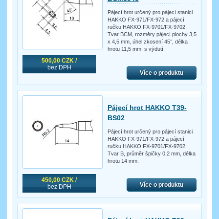
Pájecí hrot určený pro pájecí stanici
HAKKO FX-971/FX-972 a pájecí
ručku HAKKO FX-9701/FX-9702.
Tvar BCM, rozměry pájecí plochy 3,5
x 4,5 mm, úhel zkosení 45°, délka
hrotu 11,5 mm, s výdutí.
500,00 CZK /
bez DPH
Více o produktu
Pájecí hrot HAKKO T39-
BS02
Pájecí hrot určený pro pájecí stanici
HAKKO FX-971/FX-972 a pájecí
ručku HAKKO FX-9701/FX-9702.
Tvar B, průměr špičky 0,2 mm, délka
hrotu 14 mm.
450,00 CZK /
Více o produktu
bez DPH