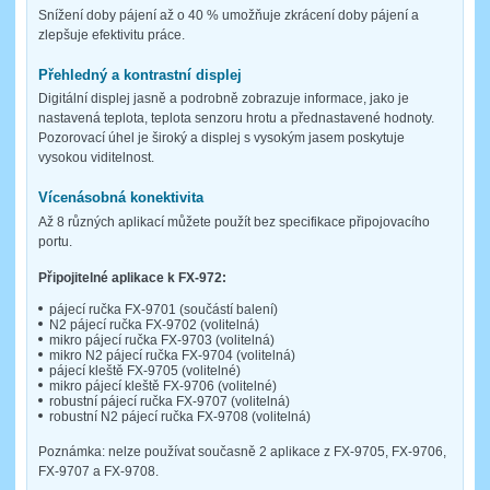
Snížení doby pájení až o 40 % umožňuje zkrácení doby pájení a
zlepšuje efektivitu práce.
Přehledný a kontrastní displej
Digitální displej jasně a podrobně zobrazuje informace, jako je
nastavená teplota, teplota senzoru hrotu a přednastavené hodnoty.
Pozorovací úhel je široký a displej s vysokým jasem poskytuje
vysokou viditelnost.
Vícenásobná konektivita
Až 8 různých aplikací můžete použít bez specifikace připojovacího
portu.
Připojitelné aplikace k FX-972:
pájecí ručka FX-9701 (součástí balení)
N2 pájecí ručka FX-9702 (volitelná)
mikro pájecí ručka FX-9703 (volitelná)
mikro N2 pájecí ručka FX-9704 (volitelná)
pájecí kleště FX-9705 (volitelné)
mikro pájecí kleště FX-9706 (volitelné)
robustní pájecí ručka FX-9707 (volitelná)
robustní N2 pájecí ručka FX-9708 (volitelná)
Poznámka: nelze používat současně 2 aplikace z FX-9705, FX-9706,
FX-9707 a FX-9708.