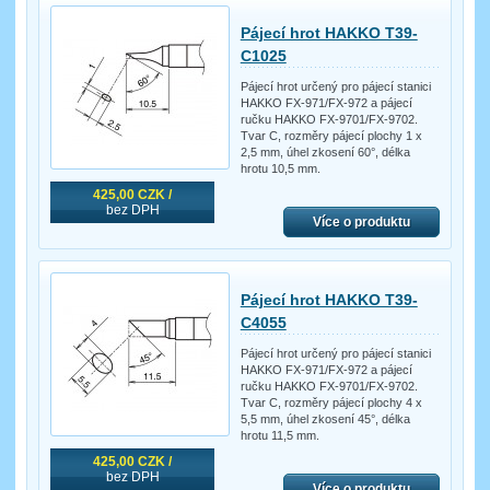
Pájecí hrot HAKKO T39-
C1025
Pájecí hrot určený pro pájecí stanici
HAKKO FX-971/FX-972 a pájecí
ručku HAKKO FX-9701/FX-9702.
Tvar C, rozměry pájecí plochy 1 x
2,5 mm, úhel zkosení 60°, délka
hrotu 10,5 mm.
425,00 CZK /
bez DPH
Více o produktu
Pájecí hrot HAKKO T39-
C4055
Pájecí hrot určený pro pájecí stanici
HAKKO FX-971/FX-972 a pájecí
ručku HAKKO FX-9701/FX-9702.
Tvar C, rozměry pájecí plochy 4 x
5,5 mm, úhel zkosení 45°, délka
hrotu 11,5 mm.
425,00 CZK /
bez DPH
Více o produktu