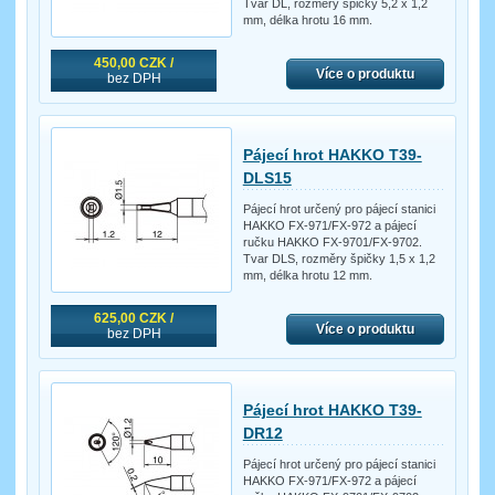
Tvar DL, rozměry špičky 5,2 x 1,2
mm, délka hrotu 16 mm.
450,00 CZK /
Více o produktu
bez DPH
Pájecí hrot HAKKO T39-
DLS15
Pájecí hrot určený pro pájecí stanici
HAKKO FX-971/FX-972 a pájecí
ručku HAKKO FX-9701/FX-9702.
Tvar DLS, rozměry špičky 1,5 x 1,2
mm, délka hrotu 12 mm.
625,00 CZK /
Více o produktu
bez DPH
Pájecí hrot HAKKO T39-
DR12
Pájecí hrot určený pro pájecí stanici
HAKKO FX-971/FX-972 a pájecí