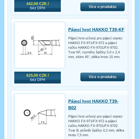
442,00 CZK /
Více o produktu
bez DPH
Pájecí hrot HAKKO T39-KF
Pájecí hrot určený pro pájecí stanici
HAKKO FX-971/FX-972 a pájecí
ručku HAKKO FX-9701/FX-9702.
Tvar KF, rozměry špičky 5,0 x 2,4
mm, sklon 45°, délka hrotu 15 mm.
625,00 CZK /
Více o produktu
bez DPH
Pájecí hrot HAKKO T39-
B02
Pájecí hrot určený pro pájecí stanici
HAKKO FX-971/FX-972 a pájecí
ručku HAKKO FX-9701/FX-9702.
Tvar B, průměr špičky 0,2 mm, délka
hrotu 7,5 mm.