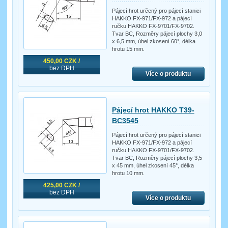
Pájecí hrot určený pro pájecí stanici
HAKKO FX-971/FX-972 a pájecí
ručku HAKKO FX-9701/FX-9702.
Tvar BC, Rozměry pájecí plochy 3,0
x 6,5 mm, úhel zkosení 60°, délka
hrotu 15 mm.
450,00 CZK /
bez DPH
Více o produktu
Pájecí hrot HAKKO T39-
BC3545
Pájecí hrot určený pro pájecí stanici
HAKKO FX-971/FX-972 a pájecí
ručku HAKKO FX-9701/FX-9702.
Tvar BC, Rozměry pájecí plochy 3,5
x 45 mm, úhel zkosení 45°, délka
hrotu 10 mm.
425,00 CZK /
bez DPH
Více o produktu