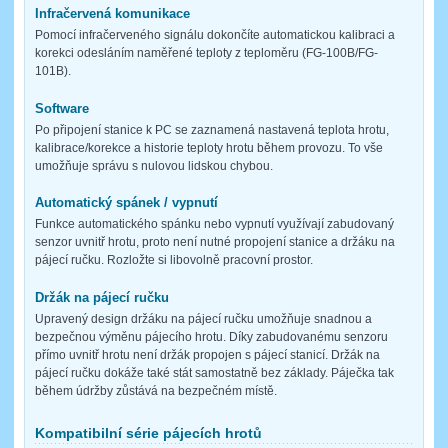
Infračervená komunikace
Pomocí infračerveného signálu dokončíte automatickou kalibraci a
korekci odesláním naměřené teploty z teploměru (FG-100B/FG-
101B).
Software
Po připojení stanice k PC se zaznamená nastavená teplota hrotu,
kalibrace/korekce a historie teploty hrotu během provozu. To vše
umožňuje správu s nulovou lidskou chybou.
Automatický spánek / vypnutí
Funkce automatického spánku nebo vypnutí využívají zabudovaný
senzor uvnitř hrotu, proto není nutné propojení stanice a držáku na
pájecí ručku. Rozložte si libovolně pracovní prostor.
Držák na pájecí ručku
Upravený design držáku na pájecí ručku umožňuje snadnou a
bezpečnou výměnu pájecího hrotu. Díky zabudovanému senzoru
přímo uvnitř hrotu není držák propojen s pájecí stanicí. Držák na
pájecí ručku dokáže také stát samostatně bez základy. Páječka tak
během údržby zůstává na bezpečném místě.
Kompatibilní série pájecích hrotů