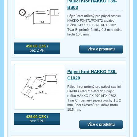
Pájecí hrot HAKKO T39-
BS03
Pájecí hrot určený pro pájecí stanici
HAKKO FX-971/FX-972 a pájecí
ručku HAKKO FX-9701/FX-9702.
Tvar B, průměr špičky 0,3 mm, délka
hrotu 16,5 mm.
450,00 CZK /
Více o produktu
bez DPH
Pájecí hrot HAKKO T39-
C1020
Pájecí hrot určený pro pájecí stanici
HAKKO FX-971/FX-972 a pájecí
ručku HAKKO FX-9701/FX-9702.
Tvar C, rozměry pájecí plochy 1 x 2
mm, úhel zkosení 60°, délka hrotu
10,5 mm.
425,00 CZK /
bez DPH
Více o produktu