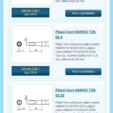
mm, délka hrotu 10 mm.
400,00 CZK /
Více o produktu
bez DPH
Pájecí hrot HAKKO T39-
DL4
Pájecí hrot určený pro pájecí stanici
HAKKO FX-971/FX-972 a pájecí
ručku HAKKO FX-9701/FX-9702.
Tvar DL, rozměry špičky 4,0 x 1,0
mm, délka hrotu 16 mm.
475,00 CZK /
Více o produktu
bez DPH
Pájecí hrot HAKKO T39-
DL52
Pájecí hrot určený pro pájecí stanici
HAKKO FX-971/FX-972 a pájecí
ručku HAKKO FX-9701/FX-9702.