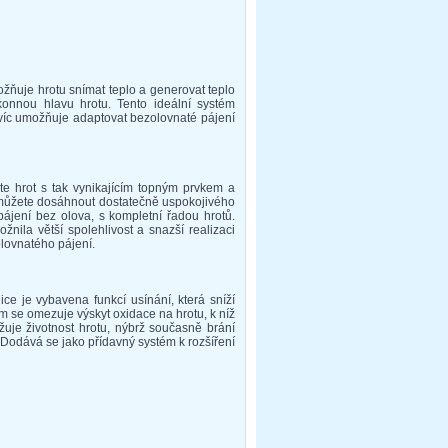
možňuje hrotu snímat teplo a generovat teplo
onnou hlavu hrotu. Tento ideální systém
avíc umožňuje adaptovat bezolovnaté pájení
ete hrot s tak vynikajícím topným prvkem a
emůžete dosáhnout dostatečně uspokojivého
ájení bez olova, s kompletní řadou hrotů.
nila větší spolehlivost a snazší realizaci
lovnatého pájení.
nice je vybavena funkcí usínání, která sníží
ím se omezuje výskyt oxidace na hrotu, k níž
uje životnost hrotu, nýbrž současně brání
Dodává se jako přídavný systém k rozšíření