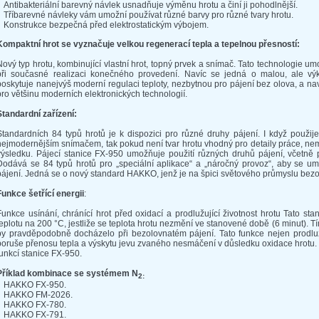
Antibakteriální barevný návlek usnadňuje výměnu hrotu a činí ji pohodlnější.
Tříbarevné návleky vám umožní používat různé barvy pro různé tvary hrotu.
Konstrukce bezpečná před elektrostatickým výbojem.
Kompaktní hrot se vyznačuje velkou regenerací tepla a tepelnou přesností:
Nový typ hrotu, kombinující vlastní hrot, topný prvek a snímač. Tato technologie u
při současné realizaci konečného provedení. Navíc se jedná o malou, ale výk
poskytuje nanejvýš moderní regulaci teploty, nezbytnou pro pájení bez olova, a n
pro většinu moderních elektronických technologií.
Standardní zařízení:
Standardních 84 typů hrotů je k dispozici pro různé druhy pájení. I když použij
nejmodernějším snímačem, tak pokud není tvar hrotu vhodný pro detaily práce, n
výsledku. Pájecí stanice FX-950 umožňuje použití různých druhů pájení, včetně p
Dodává se 84 typů hrotů pro „speciální aplikace“ a „náročný provoz“, aby se umož
pájení. Jedná se o nový standard HAKKO, jenž je na špici světového průmyslu bezo
Funkce šetřící energii
:
Funkce usínání, chránící hrot před oxidací a prodlužující životnost hrotu Tato sta
teplotu na 200 °C, jestliže se teplota hrotu nezmění ve stanovené době (6 minut). T
by pravděpodobně docházelo při bezolovnatém pájení. Tato funkce nejen prodluž
poruše přenosu tepla a výskytu jevu zvaného nesmáčení v důsledku oxidace hrotu. 
funkcí stanice FX-950.
Příklad kombinace se systémem N
2:
HAKKO FX-950.
HAKKO FM-2026.
HAKKO FX-780.
HAKKO FX-791.