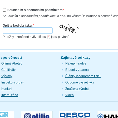
Souhlasím s obchodními podmínkami
*
Souhlasím s obchodními podmínkami a beru na vědomí Informace o ochraně os
Opište kód obrázku:
*
Položky označené hvězdičkou (
*
) jsou povinné.
 společnosti
Zajímavé odkazy
O firmě Abetec
Nákupní rádce
Certifikáty
E-booky zdarma
Výstavy
Články v odborném tisku
Inspekční orgán
Odborné vysvětlivky
Kontakt
Značky a výrobci
Interní zóna
Videa