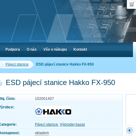
Uživ
Nák
Poč
Hes
Cen
Zap
Podpora
O nás
Vše o nákupu
Kontakt
Pájecí stanice
ESD pájecí stanice Hakko FX-950
ESD pájecí stanice Hakko FX-950
Obj. číslo:
102001407
Výrobce:
Kategorie:
Pájecí stanice
,
Výprodej bazar
Dostupnost:
skladem