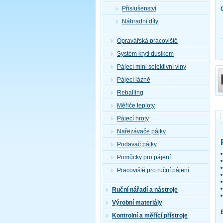
Příslušenství
Náhradní díly
Opravářská pracoviště
Systém krytí dusíkem
Pájecí mini selektivní vlny
Pájecí lázně
Reballing
Měřiče teploty
Pájecí hroty
Nařezávače pájky
Podavač pájky
Pomůcky pro pájení
Pracoviště pro ruční pájení
Ruční nářadí a nástroje
Výrobní materiály
Kontrolní a měřící přístroje