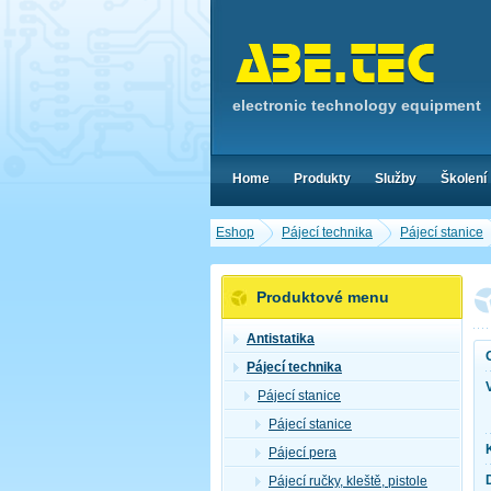
electronic technology equipment
Home
Produkty
Služby
Školení
Eshop
Pájecí technika
Pájecí stanice
Produktové menu
Antistatika
Pájecí technika
Pájecí stanice
Pájecí stanice
Pájecí pera
Pájecí ručky, kleště, pistole