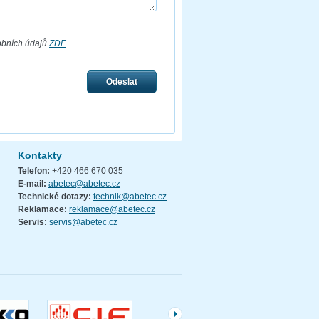
obních údajů
ZDE
.
Odeslat
Kontakty
Telefon:
+420 466 670 035
E-mail:
abetec@abetec.cz
Technické dotazy:
technik@abetec.cz
Reklamace:
reklamace@abetec.cz
Servis:
servis@abetec.cz