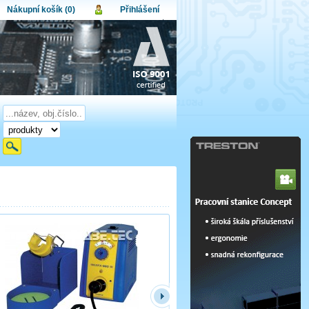
Nákupní košík (0)
Přihlášení
atel:
upní košík je momentálně prázdný.
et produktů:
0
lo:
Obsah košíku
a celkem:
0,00 CZK
omenuté heslo
Nová registrace
Přihlásit