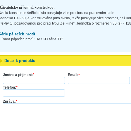
Uživatelsky příjemná konstrukce:
Svislá konstrukce šetřící místo poskytuje více prostoru na pracovním stole.
Jednotka FX-950 je konstruována jako svislá, takže poskytuje více prostoru, než 
efektivitu, požadovanou pro práci typu „cell-line“. Jednotka o rozměrech 80 (š) × 11
Série pájecích hrotů
Řada pájecích hrotů: HAKKO série T15.
Dotaz k produktu
Jméno a příjmení:
*
Email:
*
Telefon:
*
Zpráva:
*