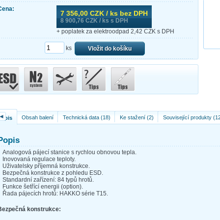
Cena:
7 356,00
CZK / ks bez DPH
8 900,76
CZK / ks s DPH
+ poplatek za elektroodpad 2,42 CZK s DPH
ks
Vložit do košíku
◄
Obsah balení
Technická data (18)
Ke stažení (2)
Související produkty (1
Popis
Popis
Analogová pájecí stanice s rychlou obnovou tepla.
Inovovaná regulace teploty.
Uživatelsky příjemná konstrukce.
Bezpečná konstrukce z pohledu ESD.
Standardní zařízení: 84 typů hrotů.
Funkce šetřící energii (option).
Řada pájecích hrotů: HAKKO série T15.
Bezpečná konstrukce: