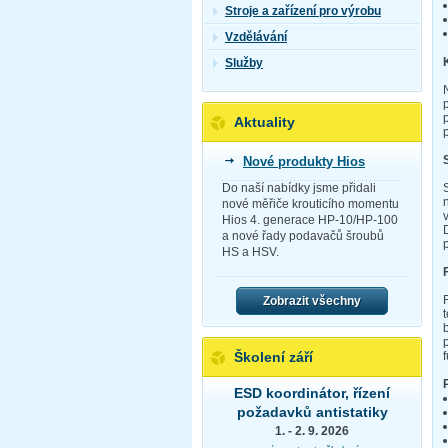
Stroje a zařízení pro výrobu
Vzdělávání
Služby
Aktuality
Nové produkty Hios
Do naší nabídky jsme přidali
nové měřiče krouticího momentu
Hios 4. generace HP-10/HP-100
a nové řady podavačů šroubů
HS a HSV.
Zobrazit všechny
Školení září
ESD koordinátor, řízení
požadavků antistatiky
1. - 2. 9. 2026