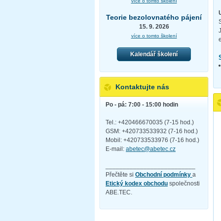
více o tomto školení
Teorie bezolovnatého pájení
15. 9. 2026
více o tomto školení
Kalendář školení
Kontaktujte nás
Po - pá: 7:00 - 15:00 hodin
Tel.: +420466670035 (7-15 hod.)
GSM: +420733533932 (7-16 hod.)
Mobil: +420733533976 (7-16 hod.)
E-mail:
abetec@abetec.cz
__________________________
Přečtěte si
Obchodní podmínky
a
Etický kodex obchodu
společnosti
ABE.TEC.